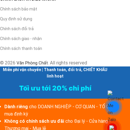
Chính sách bảo mật
Quy định sử dụng
Chính sách đổi trả
Chính sách giao - nhận
Chính sách thanh toán
© 2026
. All rights reserved
Văn Phòng Chất
Miễn phí vận chuyển | Thanh toán, đổi trả, CHIẾT KHẤU
linh hoạt
Tối ưu tới 20% chi phí
Dành riêng
cho DOANH NGHIỆP - CƠ QUAN - TỔ CHỨC
mua định kỳ
Không có chính sách ưu đãi
cho Đại lý - Cửa hàng -
Thương mại - Mua lẻ