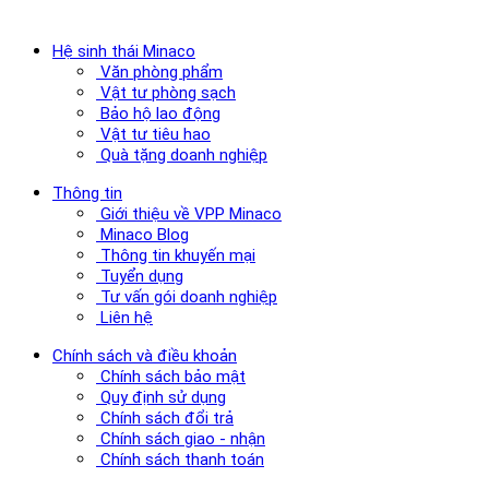
Hệ sinh thái Minaco
Văn phòng phẩm
Vật tư phòng sạch
Bảo hộ lao động
Vật tư tiêu hao
Quà tặng doanh nghiệp
Thông tin
Giới thiệu về VPP Minaco
Minaco Blog
Thông tin khuyến mại
Tuyển dụng
Tư vấn gói doanh nghiệp
Liên hệ
Chính sách và điều khoản
Chính sách bảo mật
Quy định sử dụng
Chính sách đổi trả
Chính sách giao - nhận
Chính sách thanh toán