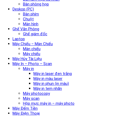
Bàn phòng họp
Deskop (PC)
Bàn phím
Chuột
Màn hình
Ghế Văn Phòng
Ghế giám đốc
Laptop
Máy Chiếu – Màn Chiếu
Màn chiếu
Máy chiếu
Máy Hủy Tài Liệu
Máy In – Photo – Scan
Máy in
Máy in laser đen trắng
Máy in màu laser
Máy in phun (in màu)
Máy in tem nhãn
Máy photocopy
Máy scan
Hộp mực máy in – máy photo
Máy Đếm Tiền
Máy Điện Thoại