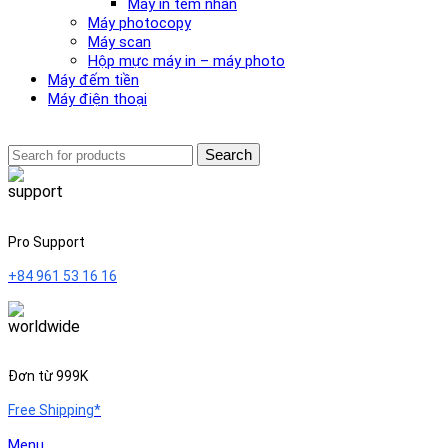
Máy in tem nhãn
Máy photocopy
Máy scan
Hộp mực máy in – máy photo
Máy đếm tiền
Máy điện thoại
Search
Pro Support
+84 961 53 16 16
Đơn từ 999K
Free Shipping*
Menu