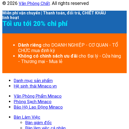
© 2026
. All rights reserved
Văn Phòng Chất
Miễn phí vận chuyển | Thanh toán, đổi trả, CHIẾT KHẤU
linh hoạt
Tối ưu tới 20% chi phí
Dành riêng
cho DOANH NGHIỆP - CƠ QUAN - TỔ
CHỨC mua định kỳ
Không có chính sách ưu đãi
cho Đại lý - Cửa hàng
- Thương mại - Mua lẻ
Danh mục sản phẩm
Hệ sinh thái Minaco.vn
Văn Phòng Phẩm Minaco
Phòng Sạch Minaco
Bảo Hộ Lao Động Minaco
Bàn Làm Việc
Bàn giám đốc
Bàn làm việc cá nhân