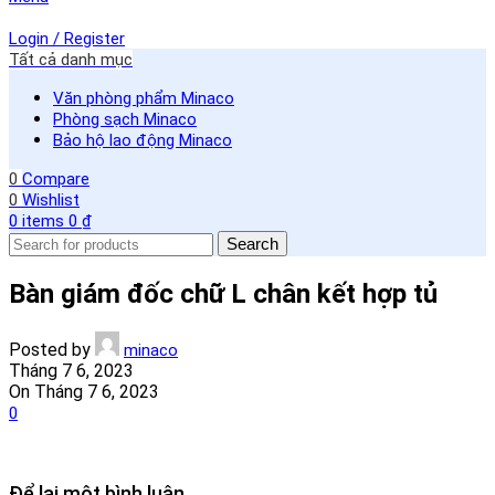
Login / Register
Tất cả danh mục
Văn phòng phẩm Minaco
Phòng sạch Minaco
Bảo hộ lao động Minaco
0
Compare
0
Wishlist
0
items
0
₫
Search
Bàn giám đốc chữ L chân kết hợp tủ
Posted by
minaco
Tháng 7 6, 2023
On Tháng 7 6, 2023
0
Để lại một bình luận