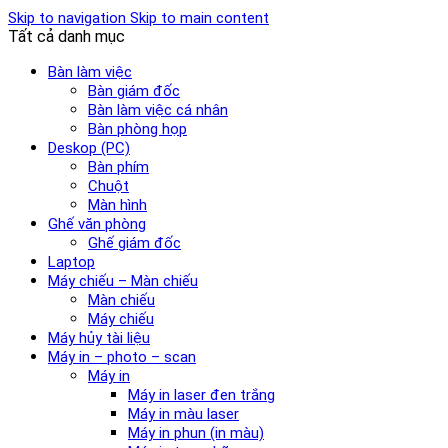
Skip to navigation
Skip to main content
Tất cả danh mục
Bàn làm việc
Bàn giám đốc
Bàn làm việc cá nhân
Bàn phòng họp
Deskop (PC)
Bàn phím
Chuột
Màn hình
Ghế văn phòng
Ghế giám đốc
Laptop
Máy chiếu – Màn chiếu
Màn chiếu
Máy chiếu
Máy hủy tài liệu
Máy in – photo – scan
Máy in
Máy in laser đen trắng
Máy in màu laser
Máy in phun (in màu)