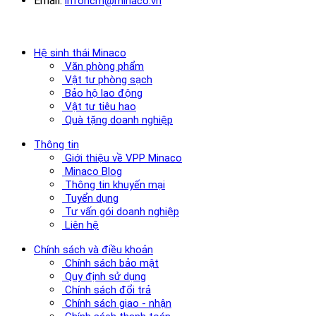
Email:
infohcm@minaco.vn
Hệ sinh thái Minaco
Văn phòng phẩm
Vật tư phòng sạch
Bảo hộ lao động
Vật tư tiêu hao
Quà tặng doanh nghiệp
Thông tin
Giới thiệu về VPP Minaco
Minaco Blog
Thông tin khuyến mại
Tuyển dụng
Tư vấn gói doanh nghiệp
Liên hệ
Chính sách và điều khoản
Chính sách bảo mật
Quy định sử dụng
Chính sách đổi trả
Chính sách giao - nhận