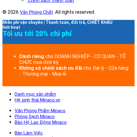
Chính sách thanh toán
© 2026
. All rights reserved
Văn Phòng Chất
Miễn phí vận chuyển | Thanh toán, đổi trả, CHIẾT KHẤU
linh hoạt
Tối ưu tới 20% chi phí
Dành riêng
cho DOANH NGHIỆP - CƠ QUAN - TỔ
CHỨC mua định kỳ
Không có chính sách ưu đãi
cho Đại lý - Cửa hàng
- Thương mại - Mua lẻ
Danh mục sản phẩm
Hệ sinh thái Minaco.vn
Văn Phòng Phẩm Minaco
Phòng Sạch Minaco
Bảo Hộ Lao Động Minaco
Bàn Làm Việc