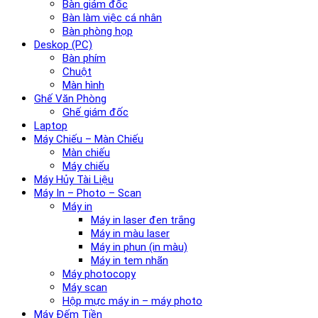
Bàn giám đốc
Bàn làm việc cá nhân
Bàn phòng họp
Deskop (PC)
Bàn phím
Chuột
Màn hình
Ghế Văn Phòng
Ghế giám đốc
Laptop
Máy Chiếu – Màn Chiếu
Màn chiếu
Máy chiếu
Máy Hủy Tài Liệu
Máy In – Photo – Scan
Máy in
Máy in laser đen trắng
Máy in màu laser
Máy in phun (in màu)
Máy in tem nhãn
Máy photocopy
Máy scan
Hộp mực máy in – máy photo
Máy Đếm Tiền