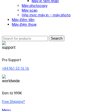
Máy in tem nhãn
Máy photocopy
Máy scan
Hộp mực máy in – máy photo
Máy đếm tiền
Máy điện thoại
Search
Pro Support
+84 961 53 16 16
Đơn từ 999K
Free Shipping*
Menu