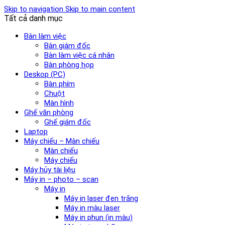
Skip to navigation
Skip to main content
Tất cả danh mục
Bàn làm việc
Bàn giám đốc
Bàn làm việc cá nhân
Bàn phòng họp
Deskop (PC)
Bàn phím
Chuột
Màn hình
Ghế văn phòng
Ghế giám đốc
Laptop
Máy chiếu – Màn chiếu
Màn chiếu
Máy chiếu
Máy hủy tài liệu
Máy in – photo – scan
Máy in
Máy in laser đen trắng
Máy in màu laser
Máy in phun (in màu)