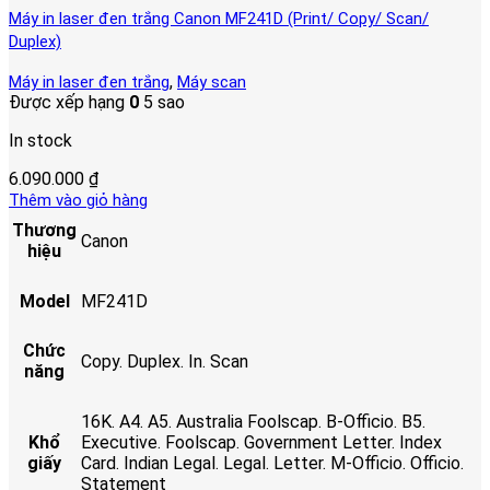
Máy in laser đen trắng Canon MF241D (Print/ Copy/ Scan/
Duplex)
,
Máy in laser đen trắng
Máy scan
Được xếp hạng
0
5 sao
In stock
6.090.000
₫
Thêm vào giỏ hàng
Thương
Canon
hiệu
Model
MF241D
Chức
Copy. Duplex. In. Scan
năng
16K. A4. A5. Australia Foolscap. B-Officio. B5.
Khổ
Executive. Foolscap. Government Letter. Index
giấy
Card. Indian Legal. Legal. Letter. M-Officio. Officio.
Statement