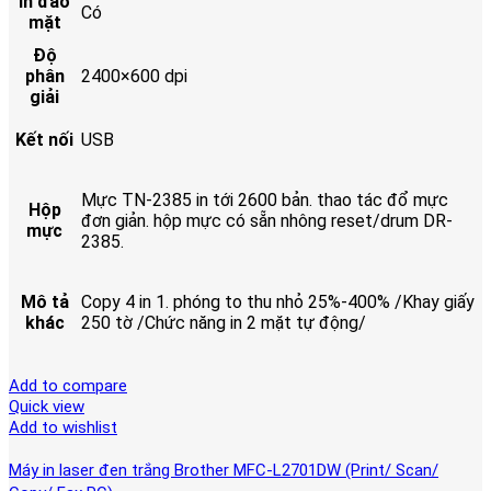
In đảo
Có
mặt
Độ
phân
2400×600 dpi
giải
Kết nối
USB
Mực TN-2385 in tới 2600 bản. thao tác đổ mực
Hộp
đơn giản. hộp mực có sẵn nhông reset/drum DR-
mực
2385.
Mô tả
Copy 4 in 1. phóng to thu nhỏ 25%-400% /Khay giấy
khác
250 tờ /Chức năng in 2 mặt tự động/
Add to compare
Quick view
Add to wishlist
Máy in laser đen trắng Brother MFC-L2701DW (Print/ Scan/