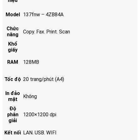
hiệu
Model
137fnw – 4ZB84A
Chức
Copy. Fax. Print. Scan
năng
Khổ
giấy
RAM
128MB
Tốc độ
20 trang/phút (A4)
In đảo
Không
mặt
Độ
phân
1200×1200 dpi
giải
Kết nối
LAN. USB. WIFI