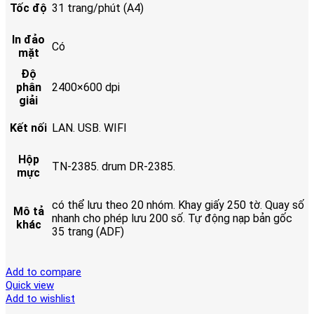
Tốc độ
31 trang/phút (A4)
In đảo
Có
mặt
Độ
phân
2400×600 dpi
giải
Kết nối
LAN. USB. WIFI
Hộp
TN-2385. drum DR-2385.
mực
có thể lưu theo 20 nhóm. Khay giấy 250 tờ. Quay số
Mô tả
nhanh cho phép lưu 200 số. Tự động nạp bản gốc
khác
35 trang (ADF)
Add to compare
Quick view
Add to wishlist