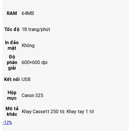
RAM
64MB
Tốc độ
18 trang/phút
In đảo
Không
mặt
Độ
phân
600×600 dpi
giải
Kết nối
USB
Hộp
Canon 325
mực
Mô tả
Khay Cassett 250 tờ. Khay tay 1 tờ
khác
-12%