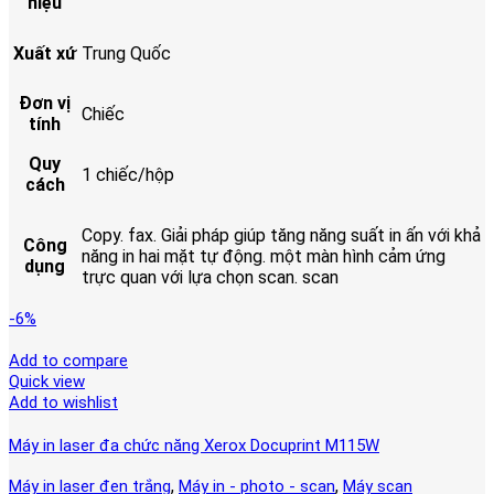
hiệu
Xuất xứ
Trung Quốc
Đơn vị
Chiếc
tính
Quy
1 chiếc/hộp
cách
Copy. fax. Giải pháp giúp tăng năng suất in ấn với khả
Công
năng in hai mặt tự động. một màn hình cảm ứng
dụng
trực quan với lựa chọn scan. scan
-6%
Add to compare
Quick view
Add to wishlist
Máy in laser đa chức năng Xerox Docuprint M115W
,
,
Máy in laser đen trắng
Máy in - photo - scan
Máy scan