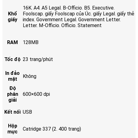
16K. A4. A5 Legal. B-Officio. B5. Executive.
Khổ
Foolscap. giấy Foolscap của Úc. giấy Legal. giấy thẻ
giấy
index. Government Legal. Government Letter.
Letter. M-Officio. Officio. Statement
RAM
128MB
Tốc độ
23 trang/phút
In đảo
Không
mặt
Độ
phân
600×600 dpi
giải
Kết nối
USB
Hộp
Catridge 337 (2. 400 trang)
mực