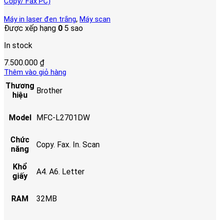
Copy/ Fax PC)
,
Máy in laser đen trắng
Máy scan
Được xếp hạng
0
5 sao
In stock
7.500.000
₫
Thêm vào giỏ hàng
Thương
Brother
hiệu
Model
MFC-L2701DW
Chức
Copy. Fax. In. Scan
năng
Khổ
A4. A6. Letter
giấy
RAM
32MB