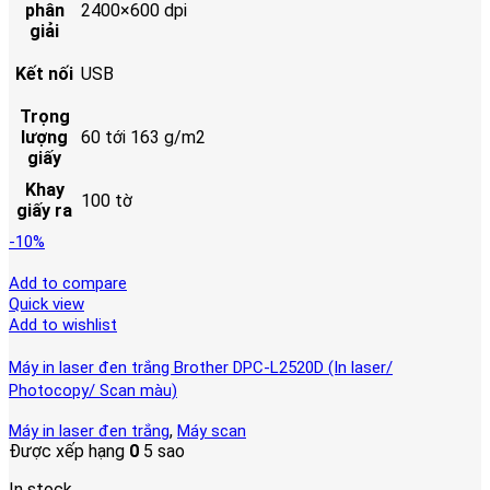
phân
2400×600 dpi
giải
Kết nối
USB
Trọng
lượng
60 tới 163 g/m2
giấy
Khay
100 tờ
giấy ra
-10%
Add to compare
Quick view
Add to wishlist
Máy in laser đen trắng Brother DPC-L2520D (In laser/
Photocopy/ Scan màu)
,
Máy in laser đen trắng
Máy scan
Được xếp hạng
0
5 sao
In stock