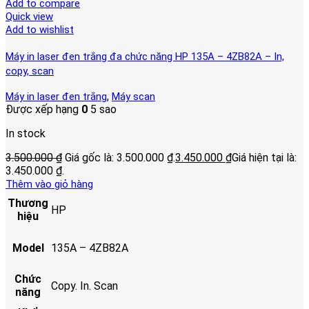
Add to compare
Quick view
Add to wishlist
Máy in laser đen trắng đa chức năng HP 135A – 4ZB82A – In,
copy, scan
,
Máy in laser đen trắng
Máy scan
Được xếp hạng
0
5 sao
In stock
3.500.000
₫
Giá gốc là: 3.500.000 ₫.
3.450.000
₫
Giá hiện tại là:
3.450.000 ₫.
Thêm vào giỏ hàng
Thương
HP
hiệu
Model
135A – 4ZB82A
Chức
Copy. In. Scan
năng