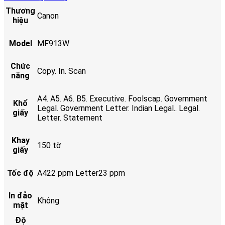
Thương
Canon
hiệu
Model
MF913W
Chức
Copy. In. Scan
năng
A4. A5. A6. B5. Executive. Foolscap. Government
Khổ
Legal. Government Letter. Indian Legal.. Legal.
giấy
Letter. Statement
Khay
150 tờ
giấy
Tốc độ
A422 ppm Letter23 ppm
In đảo
Không
mặt
Độ