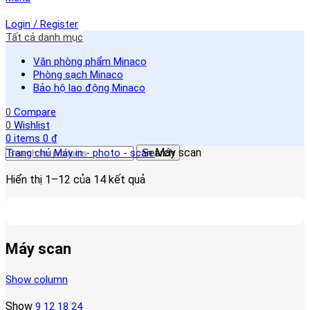
Login / Register
Tất cả danh mục
Văn phòng phẩm Minaco
Phòng sạch Minaco
Bảo hộ lao động Minaco
0
Compare
0
Wishlist
0
items
0
₫
Máy scan
Trang chủ
Máy in - photo - scan
Search
Hiển thị 1–12 của 14 kết quả
Máy scan
Show column
Show
9
12
18
24