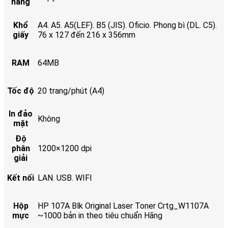
năng
Khổ
A4. A5. A5(LEF). B5 (JIS). Oficio. Phong bì (DL. C5).
giấy
76 x 127 đến 216 x 356mm
RAM
64MB
Tốc độ
20 trang/phút (A4)
In đảo
Không
mặt
Độ
phân
1200×1200 dpi
giải
Kết nối
LAN. USB. WIFI
Hộp
HP 107A Blk Original Laser Toner Crtg_W1107A
mực
~1000 bản in theo tiêu chuẩn Hãng