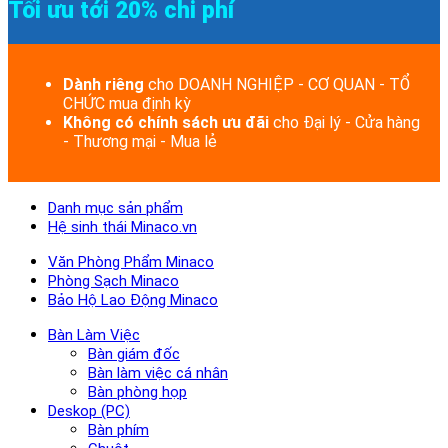
Tối ưu tới 20% chi phí
Dành riêng
cho DOANH NGHIỆP - CƠ QUAN - TỔ
CHỨC mua định kỳ
Không có chính sách ưu đãi
cho Đại lý - Cửa hàng
- Thương mại - Mua lẻ
Danh mục sản phẩm
Hệ sinh thái Minaco.vn
Văn Phòng Phẩm Minaco
Phòng Sạch Minaco
Bảo Hộ Lao Động Minaco
Bàn Làm Việc
Bàn giám đốc
Bàn làm việc cá nhân
Bàn phòng họp
Deskop (PC)
Bàn phím