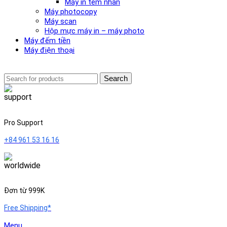
Máy in tem nhãn
Máy photocopy
Máy scan
Hộp mực máy in – máy photo
Máy đếm tiền
Máy điện thoại
Search
Pro Support
+84 961 53 16 16
Đơn từ 999K
Free Shipping*
Menu