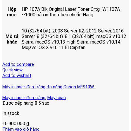
Hộp
HP 107A Blk Original Laser Toner Crtg_W1107A
mực
~1000 bản in theo tiêu chuẩn Hãng
10 (32/64 bit). 2008 Server R2. 2012 Server. 2016
Mô tả
Server. 8 (32/64 bit). 8.1 (32/64 bit). macOS v10.12
khác
Sierra. macOS v10.13 High Sierra. macOS v10.14
Mojave. OS X v10.11 El Capitan
Add to compare
Quick view
Add to wishlist
Máy in laser đen trắng đa năng Canon MF913W
,
Máy in laser đen trắng
Máy scan
Được xếp hạng
0
5 sao
In stock
10.900.000
₫
Thêm vào giỏ hàng