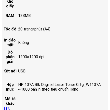
Khổ
giấy
RAM
128MB
Tốc độ
20 trang/phút (A4)
In đảo
Không
mặt
Độ
phân
1200×1200 dpi
giải
Kết nối
USB
Hộp
HP 107A Blk Original Laser Toner Crtg_W1107A
mực
~1000 bản in theo tiêu chuẩn Hãng
Mô tả
khác
-11%