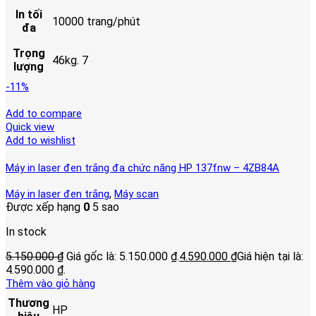
In tối
10000 trang/phút
đa
Trọng
46kg. 7
lượng
-11%
Add to compare
Quick view
Add to wishlist
Máy in laser đen trắng đa chức năng HP 137fnw – 4ZB84A
,
Máy in laser đen trắng
Máy scan
Được xếp hạng
0
5 sao
In stock
5.150.000
₫
Giá gốc là: 5.150.000 ₫.
4.590.000
₫
Giá hiện tại là:
4.590.000 ₫.
Thêm vào giỏ hàng
Thương
HP