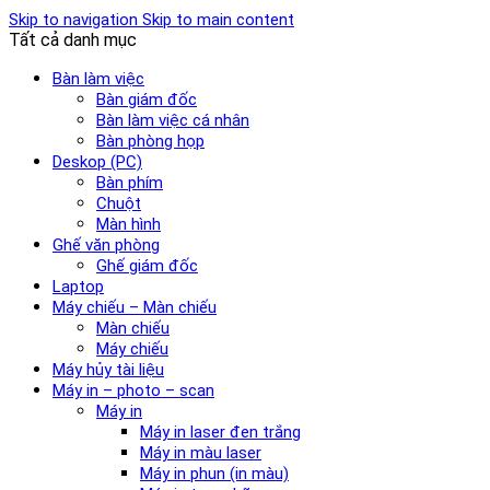
Skip to navigation
Skip to main content
Tất cả danh mục
Bàn làm việc
Bàn giám đốc
Bàn làm việc cá nhân
Bàn phòng họp
Deskop (PC)
Bàn phím
Chuột
Màn hình
Ghế văn phòng
Ghế giám đốc
Laptop
Máy chiếu – Màn chiếu
Màn chiếu
Máy chiếu
Máy hủy tài liệu
Máy in – photo – scan
Máy in
Máy in laser đen trắng
Máy in màu laser
Máy in phun (in màu)