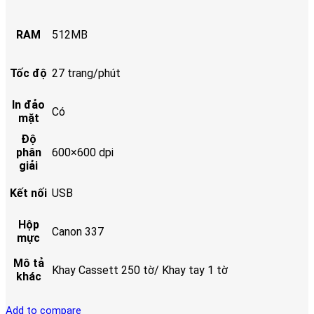
RAM
512MB
Tốc độ
27 trang/phút
In đảo
Có
mặt
Độ
phân
600×600 dpi
giải
Kết nối
USB
Hộp
Canon 337
mực
Mô tả
Khay Cassett 250 tờ/ Khay tay 1 tờ
khác
Add to compare