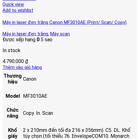
Quick view
Add to wishlist
Máy in laser đen trắng Canon MF3010AE (Print/ Scan/ Copy)
,
Máy in laser đen trắng
Máy scan
Được xếp hạng
0
5 sao
In stock
4.790.000
₫
Thêm vào giỏ hàng
Thương
Canon
hiệu
Model
MF3010AE
Chức
Copy. In. Scan
năng
Khổ
2 x 210mm đến tối đa 216 x 356mm). C5. DL. Khổ
giấy
tùy chọn (tối thiểu 76. EnvelopeCOM10. Monarch