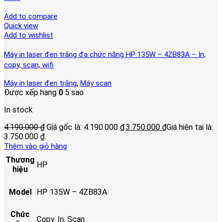
Add to compare
Quick view
Add to wishlist
Máy in laser đen trắng đa chức năng HP 135W – 4ZB83A – In,
copy, scan, wifi
,
Máy in laser đen trắng
Máy scan
Được xếp hạng
0
5 sao
In stock
4.190.000
₫
Giá gốc là: 4.190.000 ₫.
3.750.000
₫
Giá hiện tại là:
3.750.000 ₫.
Thêm vào giỏ hàng
Thương
HP
hiệu
Model
HP 135W – 4ZB83A
Chức
Copy. In. Scan