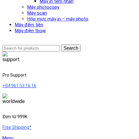
Máy in tem nhãn
Máy photocopy
Máy scan
Hộp mực máy in – máy photo
Máy đếm tiền
Máy điện thoại
Search
Pro Support
+84 961 53 16 16
Đơn từ 999K
Free Shipping*
Menu