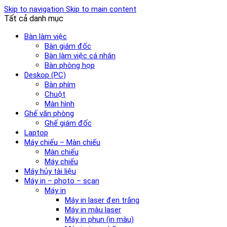
Skip to navigation
Skip to main content
Tất cả danh mục
Bàn làm việc
Bàn giám đốc
Bàn làm việc cá nhân
Bàn phòng họp
Deskop (PC)
Bàn phím
Chuột
Màn hình
Ghế văn phòng
Ghế giám đốc
Laptop
Máy chiếu – Màn chiếu
Màn chiếu
Máy chiếu
Máy hủy tài liệu
Máy in – photo – scan
Máy in
Máy in laser đen trắng
Máy in màu laser
Máy in phun (in màu)