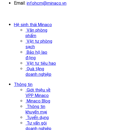
Email:
infohcm@minaco.vn
Hệ sinh thái Minaco
Văn phòng
phẩm
Vật tư phòng
sạch
Bảo hộ lao
động
Vật tư tiêu hao
Quà tặng
doanh nghiệp
Thông tin
Giới thiệu về
VPP Minaco
Minaco Blog
Thông tin
khuyến mại
Tuyển dụng
Tư vấn gói
doanh nghiệp