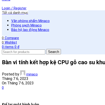
Login / Register
Tất cả danh mục
Văn phòng phẩm Minaco
Phòng sạch Minaco
Bảo hộ lao động Minaco
0
Compare
0
Wishlist
0
items
0
₫
Search
Bàn vi tính kết hợp kệ CPU gỗ cao su k
Posted by
minaco
Tháng 7 6, 2023
On Tháng 7 6, 2023
0
Để lại một bình luận