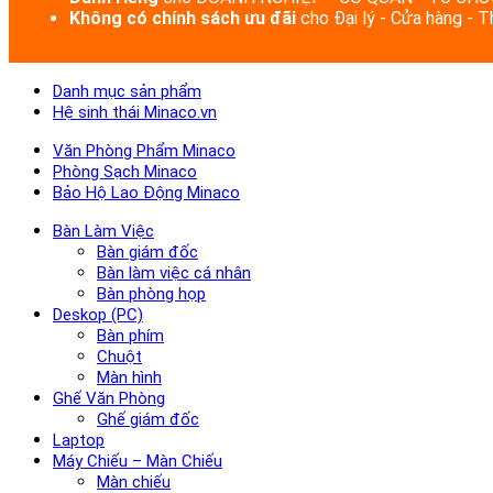
Không có chính sách ưu đãi
cho Đại lý - Cửa hàng - 
Danh mục sản phẩm
Hệ sinh thái Minaco.vn
Văn Phòng Phẩm Minaco
Phòng Sạch Minaco
Bảo Hộ Lao Động Minaco
Bàn Làm Việc
Bàn giám đốc
Bàn làm việc cá nhân
Bàn phòng họp
Deskop (PC)
Bàn phím
Chuột
Màn hình
Ghế Văn Phòng
Ghế giám đốc
Laptop
Máy Chiếu – Màn Chiếu
Màn chiếu