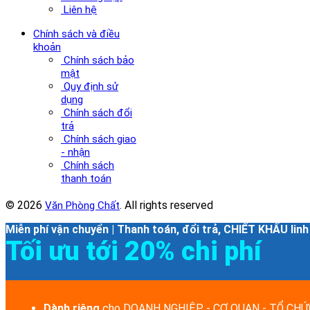
Liên hệ
Chính sách và điều
khoản
Chính sách bảo
mật
Quy định sử
dụng
Chính sách đổi
trả
Chính sách giao
- nhận
Chính sách
thanh toán
© 2026
. All rights reserved
Văn Phòng Chất
Miễn phí vận chuyển | Thanh toán, đổi trả, CHIẾT KHẤU linh
Tối ưu tới 20% chi phí
Dành riêng
cho DOANH NGHIỆP - CƠ QUAN - TỔ CHỨC