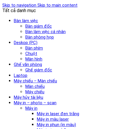
Skip to navigation
Skip to main content
Tất cả danh mục
Bàn làm việc
Bàn giám đốc
Bàn làm việc cá nhân
Bàn phòng họp
Deskop (PC)
Bàn phím
Chuột
Màn hình
Ghế văn phòng
Ghế giám đốc
Laptop
Máy chiếu – Màn chiếu
Màn chiếu
Máy chiếu
Máy hủy tài liệu
Máy in – photo – scan
Máy in
Máy in laser đen trắng
Máy in màu laser
Máy in phun (in màu)