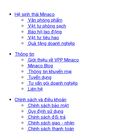
Hệ sinh thái Minaco
Văn phòng phẩm
Vật tư phòng sạch
Bảo hộ lao động
Vật tư tiêu hao
Quà tặng doanh nghiệp
Thông tin
Giới thiệu về VPP Minaco
Minaco Blog
Thông tin khuyến mại
Tuyển dụng
Tư vấn gói doanh nghiệp
Liên hệ
Chính sách và điều khoản
Chính sách bảo mật
Quy định sử dụng
Chính sách đổi trả
Chính sách giao - nhận
Chính sách thanh toán