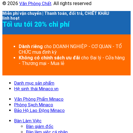
© 2026
. All rights reserved
Văn Phòng Chất
Miễn phí vận chuyển | Thanh toán, đổi trả, CHIẾT KHẤU
linh hoạt
Tối ưu tới 20% chi phí
Dành riêng
cho DOANH NGHIỆP - CƠ QUAN - TỔ
CHỨC mua định kỳ
Không có chính sách ưu đãi
cho Đại lý - Cửa hàng
- Thương mại - Mua lẻ
Danh mục sản phẩm
Hệ sinh thái Minaco.vn
Văn Phòng Phẩm Minaco
Phòng Sạch Minaco
Bảo Hộ Lao Động Minaco
Bàn Làm Việc
Bàn giám đốc
Bàn làm việc cá nhân