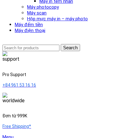
Máy in tem nhãn
Máy photocopy
Máy scan
Hộp mực máy in – máy photo
Máy đếm tiền
Máy điện thoại
Search
Pro Support
+84 961 53 16 16
Đơn từ 999K
Free Shipping*
Menu