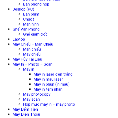
Bàn phòng họp
Deskop (PC)
Bàn phím
Chuột
Màn hình
Ghế Văn Phòng
Ghế giám đốc
Laptop
Máy Chiếu – Màn Chiếu
Màn chiếu
Máy chiếu
Máy Hủy Tài Liệu
Máy In – Photo – Scan
Máy in
Máy in laser đen trắng
Máy in màu laser
Máy in phun (in màu)
Máy in tem nhãn
Máy photocopy
Máy scan
Hộp mực máy in – máy photo
Máy Đếm Tiền
Máy Điện Thoại