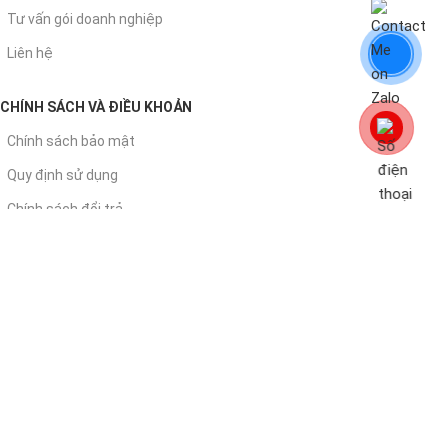
Tư vấn gói doanh nghiệp
Liên hệ
CHÍNH SÁCH VÀ ĐIỀU KHOẢN
Chính sách bảo mật
Quy định sử dụng
Chính sách đổi trả
Chính sách giao - nhận
Chính sách thanh toán
© 2026
. All rights reserved
Văn Phòng Chất
Miễn phí vận chuyển | Thanh toán, đổi trả, CHIẾT KHẤU
linh hoạt
Tối ưu tới 20% chi phí