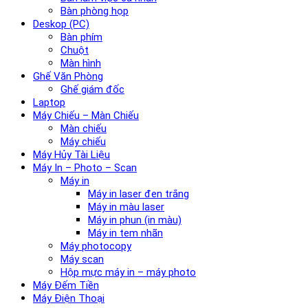
Bàn phòng họp
Deskop (PC)
Bàn phím
Chuột
Màn hình
Ghế Văn Phòng
Ghế giám đốc
Laptop
Máy Chiếu – Màn Chiếu
Màn chiếu
Máy chiếu
Máy Hủy Tài Liệu
Máy In – Photo – Scan
Máy in
Máy in laser đen trắng
Máy in màu laser
Máy in phun (in màu)
Máy in tem nhãn
Máy photocopy
Máy scan
Hộp mực máy in – máy photo
Máy Đếm Tiền
Máy Điện Thoại