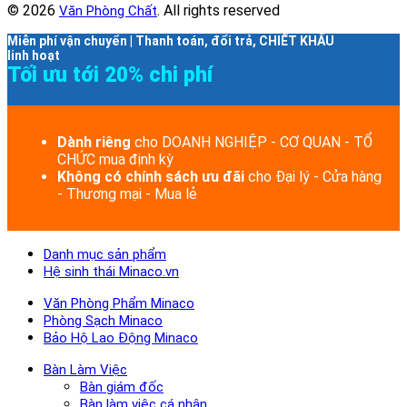
© 2026
. All rights reserved
Văn Phòng Chất
Miễn phí vận chuyển | Thanh toán, đổi trả, CHIẾT KHẤU
linh hoạt
Tối ưu tới 20% chi phí
Dành riêng
cho DOANH NGHIỆP - CƠ QUAN - TỔ
CHỨC mua định kỳ
Không có chính sách ưu đãi
cho Đại lý - Cửa hàng
- Thương mại - Mua lẻ
Danh mục sản phẩm
Hệ sinh thái Minaco.vn
Văn Phòng Phẩm Minaco
Phòng Sạch Minaco
Bảo Hộ Lao Động Minaco
Bàn Làm Việc
Bàn giám đốc
Bàn làm việc cá nhân