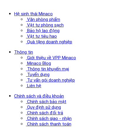
Hệ sinh thái Minaco
Văn phòng phẩm
Vật tư phòng sạch
Bảo hộ lao động
Vật tư tiêu hao
Quà tặng doanh nghiệp
Thông tin
Giới thiệu về VPP Minaco
Minaco Blog
Thông tin khuyến mại
Tuyển dụng
Tư vấn gói doanh nghiệp
Liên hệ
Chính sách và điều khoản
Chính sách bảo mật
Quy định sử dụng
Chính sách đổi trả
Chính sách giao - nhận
Chính sách thanh toán