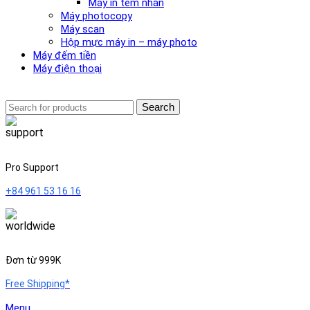
Máy in tem nhãn
Máy photocopy
Máy scan
Hộp mực máy in – máy photo
Máy đếm tiền
Máy điện thoại
Search
Pro Support
+84 961 53 16 16
Đơn từ 999K
Free Shipping*
Menu