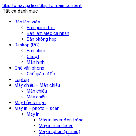
Skip to navigation
Skip to main content
Tất cả danh mục
Bàn làm việc
Bàn giám đốc
Bàn làm việc cá nhân
Bàn phòng họp
Deskop (PC)
Bàn phím
Chuột
Màn hình
Ghế văn phòng
Ghế giám đốc
Laptop
Máy chiếu – Màn chiếu
Màn chiếu
Máy chiếu
Máy hủy tài liệu
Máy in – photo – scan
Máy in
Máy in laser đen trắng
Máy in màu laser
Máy in phun (in màu)