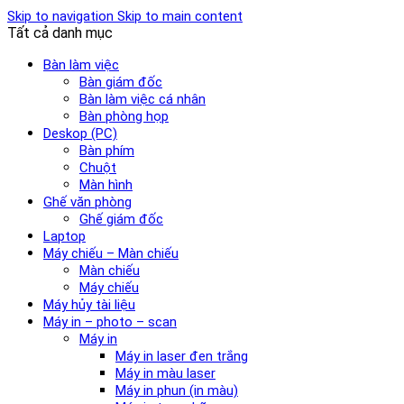
Skip to navigation
Skip to main content
Tất cả danh mục
Bàn làm việc
Bàn giám đốc
Bàn làm việc cá nhân
Bàn phòng họp
Deskop (PC)
Bàn phím
Chuột
Màn hình
Ghế văn phòng
Ghế giám đốc
Laptop
Máy chiếu – Màn chiếu
Màn chiếu
Máy chiếu
Máy hủy tài liệu
Máy in – photo – scan
Máy in
Máy in laser đen trắng
Máy in màu laser
Máy in phun (in màu)