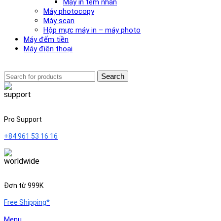
Máy in tem nhãn
Máy photocopy
Máy scan
Hộp mực máy in – máy photo
Máy đếm tiền
Máy điện thoại
Search
Pro Support
+84 961 53 16 16
Đơn từ 999K
Free Shipping*
Menu