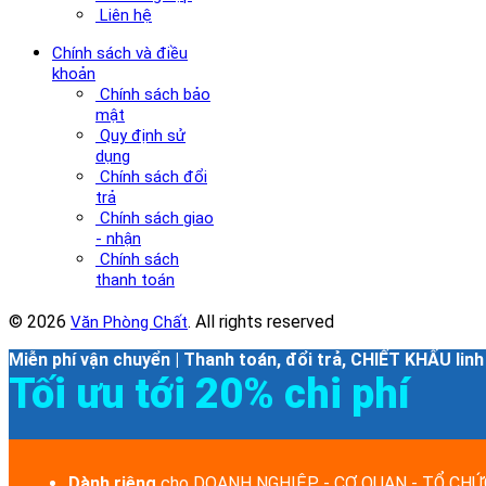
Liên hệ
Chính sách và điều
khoản
Chính sách bảo
mật
Quy định sử
dụng
Chính sách đổi
trả
Chính sách giao
- nhận
Chính sách
thanh toán
© 2026
. All rights reserved
Văn Phòng Chất
Miễn phí vận chuyển | Thanh toán, đổi trả, CHIẾT KHẤU linh
Tối ưu tới 20% chi phí
Dành riêng
cho DOANH NGHIỆP - CƠ QUAN - TỔ CHỨC