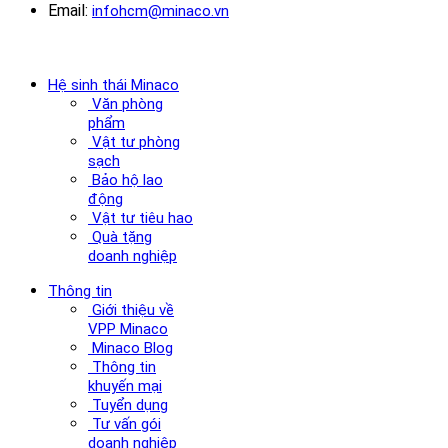
Email:
infohcm@minaco.vn
Hệ sinh thái Minaco
Văn phòng
phẩm
Vật tư phòng
sạch
Bảo hộ lao
động
Vật tư tiêu hao
Quà tặng
doanh nghiệp
Thông tin
Giới thiệu về
VPP Minaco
Minaco Blog
Thông tin
khuyến mại
Tuyển dụng
Tư vấn gói
doanh nghiệp