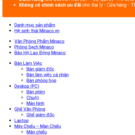
Không có chính sách ưu đãi
cho Đại lý - Cửa hàng - 
Danh mục sản phẩm
Hệ sinh thái Minaco.vn
Văn Phòng Phẩm Minaco
Phòng Sạch Minaco
Bảo Hộ Lao Động Minaco
Bàn Làm Việc
Bàn giám đốc
Bàn làm việc cá nhân
Bàn phòng họp
Deskop (PC)
Bàn phím
Chuột
Màn hình
Ghế Văn Phòng
Ghế giám đốc
Laptop
Máy Chiếu – Màn Chiếu
Màn chiếu