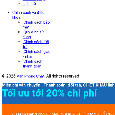
Liên hệ
Chính sách và điều
khoản
Chính sách bảo
mật
Quy định sử
dụng
Chính sách đổi
trả
Chính sách giao
- nhận
Chính sách
thanh toán
© 2026
. All rights reserved
Văn Phòng Chất
Miễn phí vận chuyển | Thanh toán, đổi trả, CHIẾT KHẤU linh
Tối ưu tới 20% chi phí
Dành riêng
cho DOANH NGHIỆP - CƠ QUAN - TỔ CHỨC