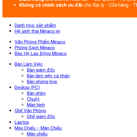
Không có chính sách ưu đãi
cho Đại lý - Cửa hàng - 
Danh mục sản phẩm
Hệ sinh thái Minaco.vn
Văn Phòng Phẩm Minaco
Phòng Sạch Minaco
Bảo Hộ Lao Động Minaco
Bàn Làm Việc
Bàn giám đốc
Bàn làm việc cá nhân
Bàn phòng họp
Deskop (PC)
Bàn phím
Chuột
Màn hình
Ghế Văn Phòng
Ghế giám đốc
Laptop
Máy Chiếu – Màn Chiếu
Màn chiếu