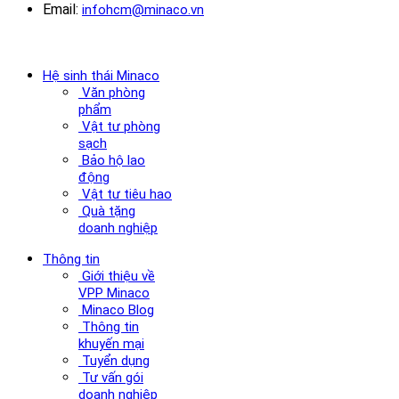
Email:
infohcm@minaco.vn
Hệ sinh thái Minaco
Văn phòng
phẩm
Vật tư phòng
sạch
Bảo hộ lao
động
Vật tư tiêu hao
Quà tặng
doanh nghiệp
Thông tin
Giới thiệu về
VPP Minaco
Minaco Blog
Thông tin
khuyến mại
Tuyển dụng
Tư vấn gói
doanh nghiệp