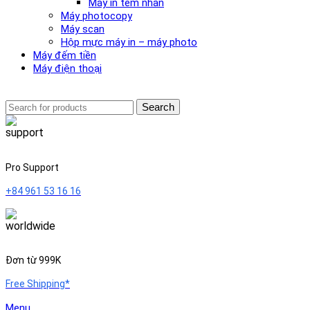
Máy in tem nhãn
Máy photocopy
Máy scan
Hộp mực máy in – máy photo
Máy đếm tiền
Máy điện thoại
Search
Pro Support
+84 961 53 16 16
Đơn từ 999K
Free Shipping*
Menu