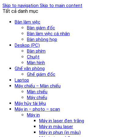
Skip to navigation
Skip to main content
Tất cả danh mục
Bàn làm việc
Bàn giám đốc
Bàn làm việc cá nhân
Bàn phòng họp
Deskop (PC)
Bàn phím
Chuột
Màn hình
Ghế văn phòng
Ghế giám đốc
Laptop
Máy chiếu – Màn chiếu
Màn chiếu
Máy chiếu
Máy hủy tài liệu
Máy in – photo – scan
Máy in
Máy in laser đen trắng
Máy in màu laser
Máy in phun (in màu)