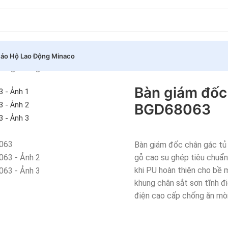
ảo Hộ Lao Động Minaco
ân gác tủ gỗ cao su chân sắt BGD68063
Bàn giám đốc 
BGD68063
Bàn giám đốc chân gác tủ
gỗ cao su ghép tiêu chuẩ
khi PU hoàn thiện cho bề 
khung chân sắt sơn tĩnh đi
điện cao cấp chống ăn mò