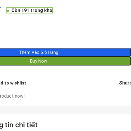
₫
Còn 191 trong kho
Thêm Vào Giỏ Hàng
Buy Now
Share
d to wishlist
product now!
 tin chi tiết