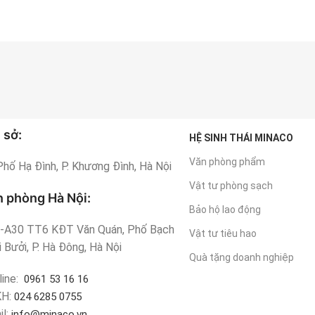
 sở:
HỆ SINH THÁI MINACO
Văn phòng phẩm
Phố Hạ Đình, P. Khương Đình, Hà Nội
Vật tư phòng sạch
 phòng Hà Nội:
Bảo hộ lao động
-A30 TT6 KĐT Văn Quán, Phố Bạch
Vật tư tiêu hao
 Bưởi, P. Hà Đông, Hà Nội
Quà tặng doanh nghiệp
line:
0961 53 16 16
KH:
024 6285 0755
il:
info@minaco.vn