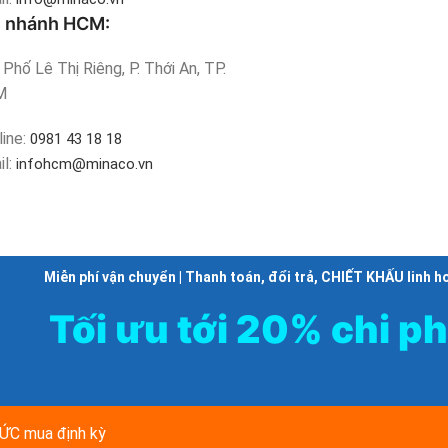
i nhánh HCM:
Phố Lê Thị Riêng, P. Thới An, TP.
M
line:
0981 43 18 18
il:
infohcm@minaco.vn
Miễn phí vận chuyển | Thanh toán, đổi trả, CHIẾT KHẤU linh h
Tối ưu tới 20% chi ph
C mua định kỳ