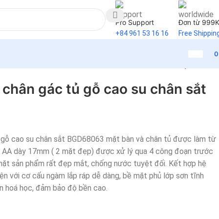
Pro Support
Đơn từ 999
+84 961 53 16 16
Free Shippin
Back to products
chân gác tủ gỗ cao su chân sắt
 gỗ cao su chân sắt BGD68063 mặt bàn và chân tủ được làm từ
n AA dày 17mm ( 2 mặt đẹp) được xử lý qua 4 công đoạn trước
mặt sản phẩm rất đẹp mắt, chống nước tuyệt đối. Kết hợp hệ
ện với cơ cấu ngàm lắp ráp dễ dàng, bề mặt phủ lớp sơn tĩnh
n hoá học, đảm bảo độ bền cao.