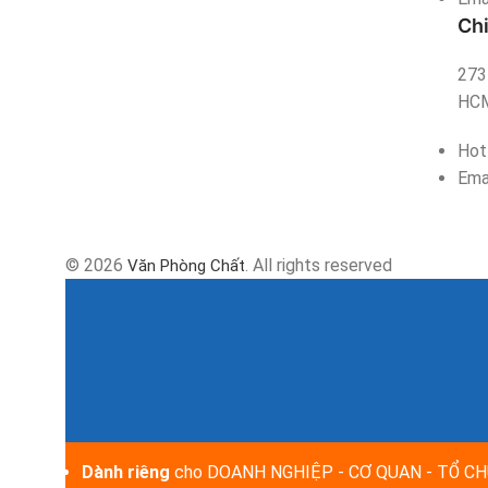
Ch
273 
HC
Hot
Ema
© 2026
. All rights reserved
Văn Phòng Chất
Dành riêng
cho DOANH NGHIỆP - CƠ QUAN - TỔ CHỨ