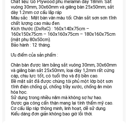
Chất liệu: Gỗ Plywood phủ melamin dày 18mm. Sắt
vuông 30mm, 30x60mm và giăng bàn 25x50mm; sắt
dày 1.2mm cơ cấu lắp ráp
Màu sắc : Mặt bàn vân màu tối. Chân sắt sơn sơn tĩnh
chất lượng cao màu đen.
Kích thước (DxRxC) : 160x140x75cm –
160x150x75cm – 160x160x75cm – 180x160x75cm
(mặt phụ 80x50cm).
Bảo hành : 12 tháng.
Ưu điểm của sản phẩm :
Chân bàn được làm bằng sắt vuông 30mm, 30x60mm
và giăng bàn sắt 25x50mm, loại dày 1,2mm rất cứng
cáp, chịu lực tốt, có tuổi thọ và độ bền cao.
Bề mặt sắt đã được chúng tôi phủ một lớp bột sơn
tĩnh điện chống gỉ, chống trầy xước, chống ăn mòn
hóa học.
Sử dụng trong nhiều năm mà không sợ hư hao.
Được gia công cẩn thận mang lại tính thẩm mỹ cao.
Cơ cấu lắp ráp thông minh, linh hoạt, dễ sử dụng.
Kiểu dáng đơn giản không bao giờ lỗi thời.