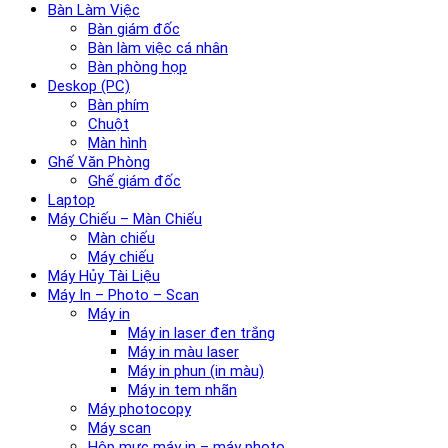
Bàn Làm Việc
Bàn giám đốc
Bàn làm việc cá nhân
Bàn phòng họp
Deskop (PC)
Bàn phím
Chuột
Màn hình
Ghế Văn Phòng
Ghế giám đốc
Laptop
Máy Chiếu – Màn Chiếu
Màn chiếu
Máy chiếu
Máy Hủy Tài Liệu
Máy In – Photo – Scan
Máy in
Máy in laser đen trắng
Máy in màu laser
Máy in phun (in màu)
Máy in tem nhãn
Máy photocopy
Máy scan
Hộp mực máy in – máy photo