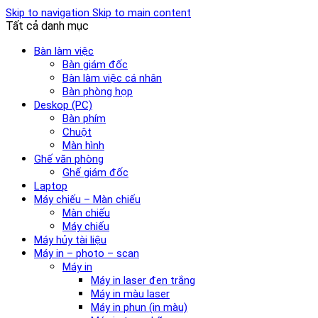
Skip to navigation
Skip to main content
Tất cả danh mục
Bàn làm việc
Bàn giám đốc
Bàn làm việc cá nhân
Bàn phòng họp
Deskop (PC)
Bàn phím
Chuột
Màn hình
Ghế văn phòng
Ghế giám đốc
Laptop
Máy chiếu – Màn chiếu
Màn chiếu
Máy chiếu
Máy hủy tài liệu
Máy in – photo – scan
Máy in
Máy in laser đen trắng
Máy in màu laser
Máy in phun (in màu)