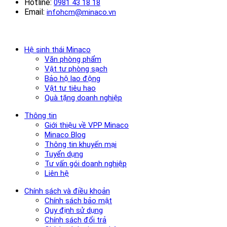
Hotline:
0981 43 18 18
Email:
infohcm@minaco.vn
Hệ sinh thái Minaco
Văn phòng phẩm
Vật tư phòng sạch
Bảo hộ lao động
Vật tư tiêu hao
Quà tặng doanh nghiệp
Thông tin
Giới thiệu về VPP Minaco
Minaco Blog
Thông tin khuyến mại
Tuyển dụng
Tư vấn gói doanh nghiệp
Liên hệ
Chính sách và điều khoản
Chính sách bảo mật
Quy định sử dụng
Chính sách đổi trả