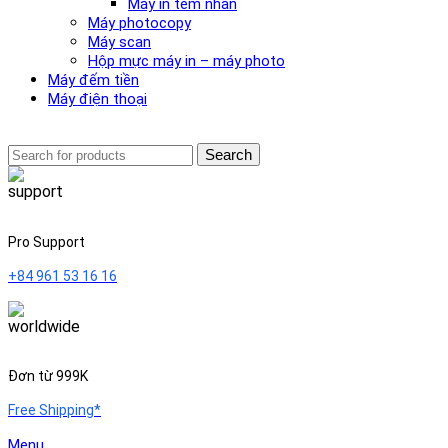
Máy in tem nhãn
Máy photocopy
Máy scan
Hộp mực máy in – máy photo
Máy đếm tiền
Máy điện thoại
Search
Pro Support
+84 961 53 16 16
Đơn từ 999K
Free Shipping*
Menu