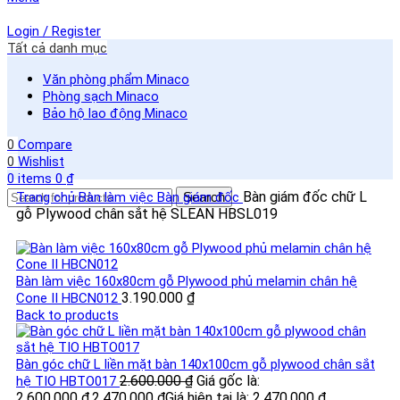
Login / Register
Tất cả danh mục
Văn phòng phẩm Minaco
Phòng sạch Minaco
Bảo hộ lao động Minaco
0
Compare
0
Wishlist
0
items
0
₫
Bàn giám đốc chữ L
Trang chủ
Bàn làm việc
Bàn giám đốc
Search
gỗ Plywood chân sắt hệ SLEAN HBSL019
Bàn làm việc 160x80cm gỗ Plywood phủ melamin chân hệ
3.190.000
₫
Cone II HBCN012
Back to products
Bàn góc chữ L liền mặt bàn 140x100cm gỗ plywood chân sắt
2.600.000
₫
Giá gốc là:
hệ TIO HBTO017
2.600.000 ₫.
2.470.000
₫
Giá hiện tại là: 2.470.000 ₫.