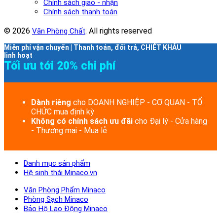
Chính sách giao - nhận
Chính sách thanh toán
© 2026
. All rights reserved
Văn Phòng Chất
Miễn phí vận chuyển | Thanh toán, đổi trả, CHIẾT KHẤU
linh hoạt
Tối ưu tới 20% chi phí
Dành riêng
cho DOANH NGHIỆP - CƠ QUAN - TỔ
CHỨC mua định kỳ
Không có chính sách ưu đãi
cho Đại lý - Cửa hàng
- Thương mại - Mua lẻ
Danh mục sản phẩm
Hệ sinh thái Minaco.vn
Văn Phòng Phẩm Minaco
Phòng Sạch Minaco
Bảo Hộ Lao Động Minaco