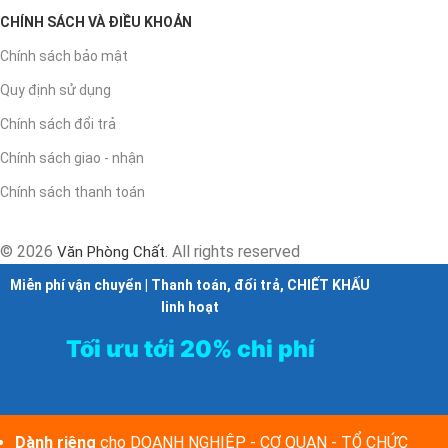
CHÍNH SÁCH VÀ ĐIỀU KHOẢN
Chính sách bảo mật
Quy định sử dụng
Chính sách đổi trả
Chính sách giao - nhận
Chính sách thanh toán
© 2026
. All rights reserved
Văn Phòng Chất
Miễn phí vận chuyển | Thanh toán, đổi trả, CHIẾT KHẤU
linh hoạt
Tối ưu tới 20% chi phí
Dành riêng
cho DOANH NGHIỆP - CƠ QUAN - TỔ CHỨC