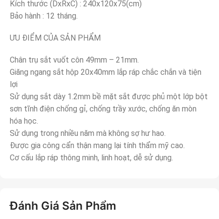
Kích thước (DxRxC) : 240x120x75(cm)
Bảo hành : 12 tháng.
ƯU ĐIỂM CỦA SẢN PHẨM
Chân trụ sắt vuốt côn 49mm – 21mm.
Giăng ngang sắt hộp 20x40mm lắp ráp chắc chắn và tiện
lợi
Sử dụng sắt dày 1.2mm bề mặt sắt được phủ một lớp bột
sơn tĩnh điện chống gỉ, chống trầy xước, chống ăn mòn
hóa học.
Sử dụng trong nhiều năm mà không sợ hư hao.
Được gia công cẩn thận mang lại tính thẩm mỹ cao.
Cơ cấu lắp ráp thông minh, linh hoạt, dễ sử dụng.
Đánh Giá Sản Phẩm