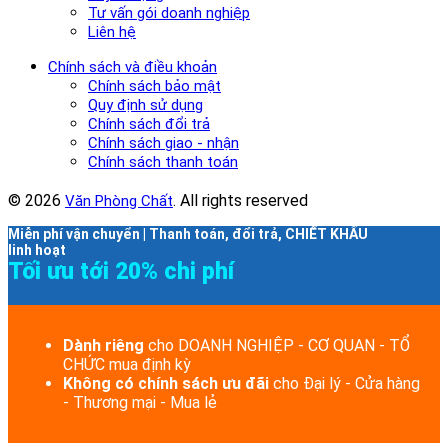
Tư vấn gói doanh nghiệp
Liên hệ
Chính sách và điều khoản
Chính sách bảo mật
Quy định sử dụng
Chính sách đổi trả
Chính sách giao - nhận
Chính sách thanh toán
© 2026
. All rights reserved
Văn Phòng Chất
Miễn phí vận chuyển | Thanh toán, đổi trả, CHIẾT KHẤU
linh hoạt
Tối ưu tới 20% chi phí
Dành riêng
cho DOANH NGHIỆP - CƠ QUAN - TỔ
CHỨC mua định kỳ
Không có chính sách ưu đãi
cho Đại lý - Cửa hàng
- Thương mại - Mua lẻ