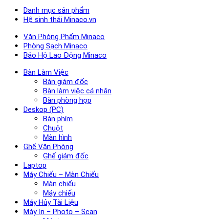
Danh mục sản phẩm
Hệ sinh thái Minaco.vn
Văn Phòng Phẩm Minaco
Phòng Sạch Minaco
Bảo Hộ Lao Động Minaco
Bàn Làm Việc
Bàn giám đốc
Bàn làm việc cá nhân
Bàn phòng họp
Deskop (PC)
Bàn phím
Chuột
Màn hình
Ghế Văn Phòng
Ghế giám đốc
Laptop
Máy Chiếu – Màn Chiếu
Màn chiếu
Máy chiếu
Máy Hủy Tài Liệu
Máy In – Photo – Scan