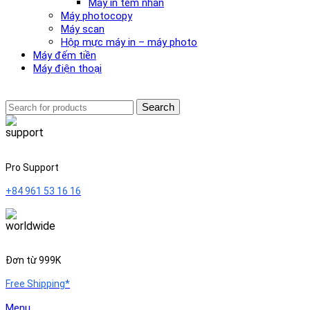
Máy in tem nhãn
Máy photocopy
Máy scan
Hộp mực máy in – máy photo
Máy đếm tiền
Máy điện thoại
Search
Pro Support
+84 961 53 16 16
Đơn từ 999K
Free Shipping*
Menu