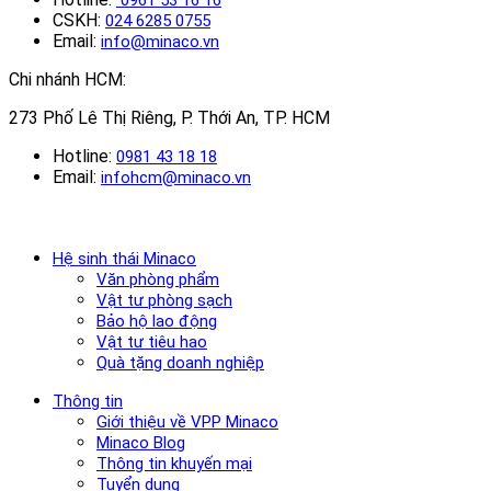
CSKH:
024 6285 0755
Email:
info@minaco.vn
Chi nhánh HCM:
273 Phố Lê Thị Riêng, P. Thới An, TP. HCM
Hotline:
0981 43 18 18
Email:
infohcm@minaco.vn
Hệ sinh thái Minaco
Văn phòng phẩm
Vật tư phòng sạch
Bảo hộ lao động
Vật tư tiêu hao
Quà tặng doanh nghiệp
Thông tin
Giới thiệu về VPP Minaco
Minaco Blog
Thông tin khuyến mại
Tuyển dụng