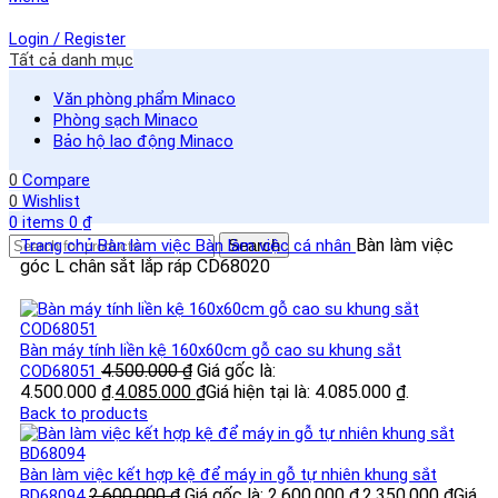
Login / Register
Tất cả danh mục
Văn phòng phẩm Minaco
Phòng sạch Minaco
Bảo hộ lao động Minaco
0
Compare
0
Wishlist
0
items
0
₫
Bàn làm việc
Trang chủ
Bàn làm việc
Bàn làm việc cá nhân
Search
góc L chân sắt lắp ráp CD68020
Bàn máy tính liền kệ 160x60cm gỗ cao su khung sắt
4.500.000
₫
Giá gốc là:
COD68051
4.500.000 ₫.
4.085.000
₫
Giá hiện tại là: 4.085.000 ₫.
Back to products
Bàn làm việc kết hợp kệ để máy in gỗ tự nhiên khung sắt
2.600.000
₫
Giá gốc là: 2.600.000 ₫.
2.350.000
₫
Giá
BD68094