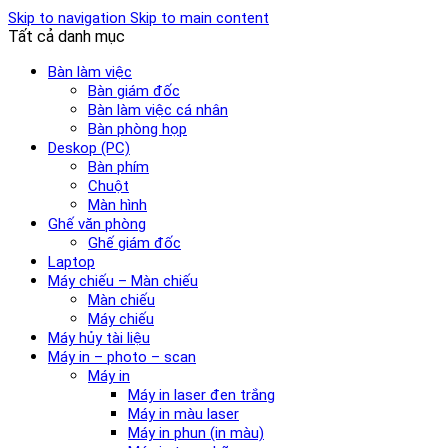
Skip to navigation
Skip to main content
Tất cả danh mục
Bàn làm việc
Bàn giám đốc
Bàn làm việc cá nhân
Bàn phòng họp
Deskop (PC)
Bàn phím
Chuột
Màn hình
Ghế văn phòng
Ghế giám đốc
Laptop
Máy chiếu – Màn chiếu
Màn chiếu
Máy chiếu
Máy hủy tài liệu
Máy in – photo – scan
Máy in
Máy in laser đen trắng
Máy in màu laser
Máy in phun (in màu)