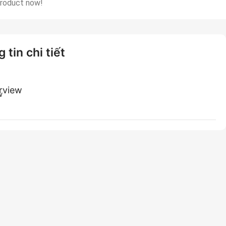
product now!
 tin chi tiết
rview