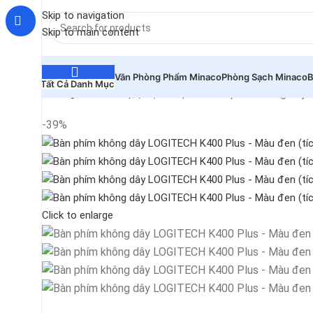
Skip to navigation
Skip to main content
Văn Phòng Phẩm Minaco
Phòng Sạch Minaco
B
Tất Cả Danh Mục
Bàn phím không dây 
Trang chủ
Deskop (PC)
Bàn phím
-39%
Click to enlarge