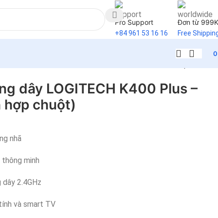
Pro Support
Đơn từ 999
+84 961 53 16 16
Free Shippin
Back to products
ng dây LOGITECH K400 Plus –
h hợp chuột)
ang nhã
 thông minh
ng dây 2.4GHz
ính và smart TV