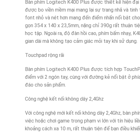
Bàn phím Logitech K400 Plus được thiết kế hiện đại
được bo viền mềm mại mang lại sự trang nhã và tinh 
font nhỏ và nét hơn mang đến điểm nhấn nổi bật cho
gọn 354 x 140 x 23,5mm, nặng chỉ 390g rất thuận tiệ
học tập. Ngoài ra, độ đàn hồi cao, phím bấm nhạy, K40
gian dài mà không tạo cảm giác mỏi tay khi sử dụng.
Touchpad rộng rãi
Bàn phím Logitech K400 Plus được tích hợp TouchPa
điểm với 2 ngón tay, cùng với đường kẻ nổi bật ở phí
đáo cho sản phẩm.
Công nghệ kết nối không dây 2,4Ghz
Với công nghệ mới kết nối không dây 2,4Ghz, bàn ph
việc hoặc chơi game trong phạm vi lớn với tín hiệu l
khoảng cách xa 10 m, rất thuận tiện để bạn điều khiển