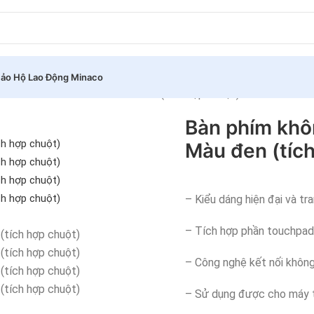
ảo Hộ Lao Động Minaco
LOGITECH K400 Plus – Màu đen (tích hợp chuột)
Bàn phím khô
Màu đen (tíc
– Kiểu dáng hiện đại và tr
– Tích hợp phần touchpad
– Công nghệ kết nối khô
– Sử dụng được cho máy t