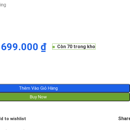
ing
699.000
₫
Còn 70 trong kho
Thêm Vào Giỏ Hàng
Buy Now
Share
d to wishlist