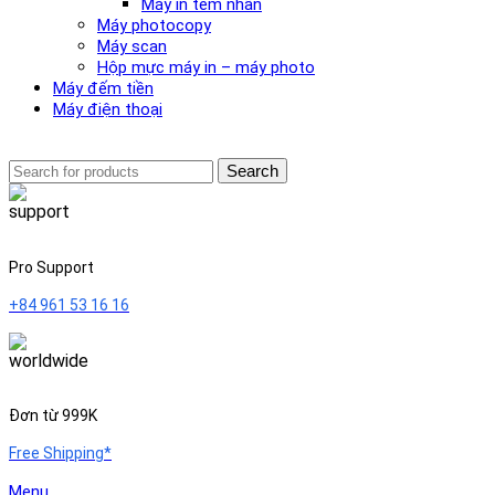
Máy in tem nhãn
Máy photocopy
Máy scan
Hộp mực máy in – máy photo
Máy đếm tiền
Máy điện thoại
Search
Pro Support
+84 961 53 16 16
Đơn từ 999K
Free Shipping*
Menu