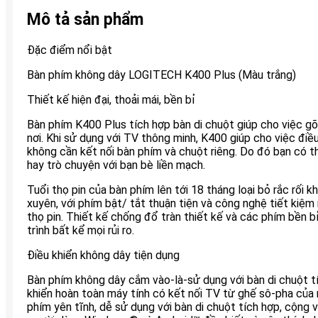
Mô tả sản phẩm
Đặc điểm nổi bật
Bàn phím không dây LOGITECH K400 Plus (Màu trắng)
Thiết kế hiện đại, thoải mái, bền bỉ
Bàn phím K400 Plus tích hợp bàn di chuột giúp cho việc g
nơi. Khi sử dụng với TV thông minh, K400 giúp cho việc đi
không cần kết nối bàn phím và chuột riêng. Do đó bạn có 
hay trò chuyện với bạn bè liền mạch.
Tuổi thọ pin của bàn phím lên tới 18 tháng loại bỏ rắc rối k
xuyên, với phím bật/ tắt thuận tiện và công nghệ tiết kiệm 
thọ pin. Thiết kế chống đổ tràn thiết kế và các phím bền bỉ
trình bất kể mọi rủi ro.
Điều khiển không dây tiện dụng
Bàn phím không dây cắm vào-là-sử dụng với bàn di chuột t
khiển hoàn toàn máy tính có kết nối TV từ ghế sô-pha của 
phím yên tĩnh, dễ sử dụng với bàn di chuột tích hợp, cộng 