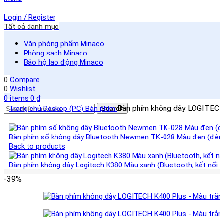
Login / Register
Tất cả danh mục
Văn phòng phẩm Minaco
Phòng sạch Minaco
Bảo hộ lao động Minaco
0
Compare
0
Wishlist
0
items
0
₫
Bàn phím không dây LOGITECH
Trang chủ
Deskop (PC)
Bàn phím
Search
Bàn phím số không dây Bluetooth Newmen TK-028 Màu đen (đèn
Back to products
Bàn phím không dây Logitech K380 Màu xanh (Bluetooth, kết nối 
-39%