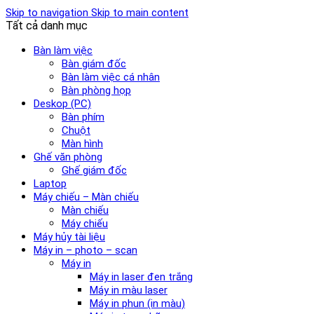
Skip to navigation
Skip to main content
Tất cả danh mục
Bàn làm việc
Bàn giám đốc
Bàn làm việc cá nhân
Bàn phòng họp
Deskop (PC)
Bàn phím
Chuột
Màn hình
Ghế văn phòng
Ghế giám đốc
Laptop
Máy chiếu – Màn chiếu
Màn chiếu
Máy chiếu
Máy hủy tài liệu
Máy in – photo – scan
Máy in
Máy in laser đen trắng
Máy in màu laser
Máy in phun (in màu)