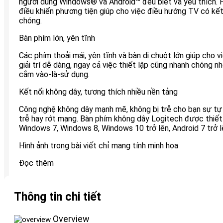
người dùng Windows® và Android™ đều biết và yêu thích. H
điều khiển phương tiện giúp cho việc điều hướng TV có kết
chóng.
Bàn phím lớn, yên tĩnh
Các phím thoải mái, yên tĩnh và bàn di chuột lớn giúp cho 
giải trí dễ dàng, ngay cả việc thiết lập cũng nhanh chóng n
cắm vào-là-sử dụng.
Kết nối không dây, tương thích nhiều nền tảng
Công nghệ không dây mạnh mẽ, không bị trễ cho bạn sự tự 
trễ hay rớt mạng. Bàn phím không dây Logitech được thiết
Windows 7, Windows 8, Windows 10 trở lên, Android 7 trở 
Hình ảnh trong bài viết chỉ mang tính minh họa
Đọc thêm
Thông tin chi tiết
Overview