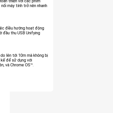
oàn thiện với các phím
 nối máy tính trở nên nhanh
việc điều hướng hoạt động
hờ đầu thu USB Unifying
do lên tới 10m mà không bị
 kế để sử dụng với
lên, và Chrome OS™.