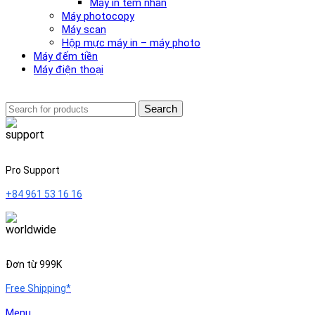
Máy in tem nhãn
Máy photocopy
Máy scan
Hộp mực máy in – máy photo
Máy đếm tiền
Máy điện thoại
Search
Pro Support
+84 961 53 16 16
Đơn từ 999K
Free Shipping*
Menu