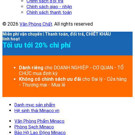
Chính sách đổi trả
Chính sách giao - nhận
Chính sách thanh toán
© 2026
. All rights reserved
Văn Phòng Chất
Miễn phí vận chuyển | Thanh toán, đổi trả, CHIẾT KHẤU
linh hoạt
Tối ưu tới 20% chi phí
Dành riêng
cho DOANH NGHIỆP - CƠ QUAN - TỔ
CHỨC mua định kỳ
Không có chính sách ưu đãi
cho Đại lý - Cửa hàng
- Thương mại - Mua lẻ
Danh mục sản phẩm
Hệ sinh thái Minaco.vn
Văn Phòng Phẩm Minaco
Phòng Sạch Minaco
Bảo Hộ Lao Động Minaco