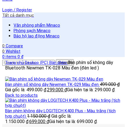
Login / Register
Tất cả danh mục
Văn phòng phẩm Minaco
Phòng sạch Minaco
Bảo hộ lao động Minaco
0
Compare
0
Wishlist
0
items
0
₫
Bàn phím số không dây
Trang chủ
Deskop (PC)
Bàn phím
Search
Bluetooth Newmen TK-028 Màu đen (đèn led )
499.000
₫
Bàn phím số không dây Newmen TK-029 Màu đen
Giá gốc là: 499.000 ₫.
299.000
₫
Giá hiện tại là: 299.000 ₫.
Back to products
Bàn phím không dây LOGITECH K400 Plus - Màu trắng (tích
1.150.000
₫
Giá gốc là:
hợp chuột)
1.150.000 ₫.
699.000
₫
Giá hiện tại là: 699.000 ₫.