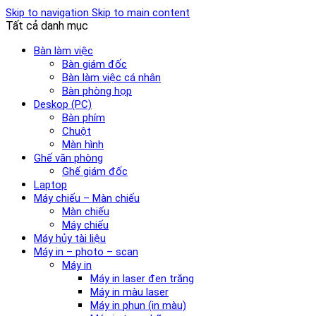
Skip to navigation
Skip to main content
Tất cả danh mục
Bàn làm việc
Bàn giám đốc
Bàn làm việc cá nhân
Bàn phòng họp
Deskop (PC)
Bàn phím
Chuột
Màn hình
Ghế văn phòng
Ghế giám đốc
Laptop
Máy chiếu – Màn chiếu
Màn chiếu
Máy chiếu
Máy hủy tài liệu
Máy in – photo – scan
Máy in
Máy in laser đen trắng
Máy in màu laser
Máy in phun (in màu)