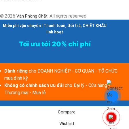
© 2026
. All rights reserved
Văn Phòng Chất
Miễn phí vận chuyển | Thanh toán, đổi trả, CHIẾT KHẤU
linh hoạt
Tối ưu tới 20% chi phí
Dành riêng
cho DOANH NGHIỆP - CƠ QUAN - TỔ CHỨC
mua định kỳ
Không có chính sách ưu đãi
cho Đại lý - Cửa hàng -
Thương mại - Mua lẻ
Compare
Wishlist