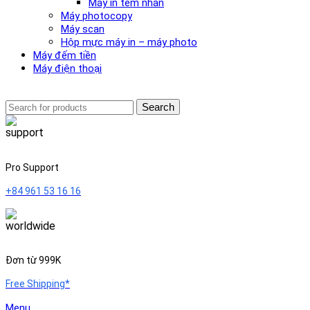
Máy in tem nhãn
Máy photocopy
Máy scan
Hộp mực máy in – máy photo
Máy đếm tiền
Máy điện thoại
Search
Pro Support
+84 961 53 16 16
Đơn từ 999K
Free Shipping*
Menu