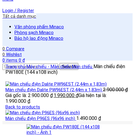
Login / Register
Tất cả danh mục
Văn phòng phẩm Minaco
Phòng sạch Minaco
Bảo hộ lao động Minaco
0
Compare
0
Wishlist
0
items
0
₫
Màn chiếu điện
Trang chủ
Máy chiếu - Màn chiếu
Search
Màn chiếu
PW180E (144 x108 inch)
2.900.000
₫
Màn chiếu điện Dalite PW96EST (2,44m x 1,83m)
Giá gốc là: 2.900.000 ₫.
1.990.000
₫
Giá hiện tại là:
1.990.000 ₫.
Back to products
1.490.000
₫
Màn chiếu điện P96ES (96x96 inch)