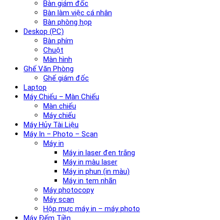
Bàn giám đốc
Bàn làm việc cá nhân
Bàn phòng họp
Deskop (PC)
Bàn phím
Chuột
Màn hình
Ghế Văn Phòng
Ghế giám đốc
Laptop
Máy Chiếu – Màn Chiếu
Màn chiếu
Máy chiếu
Máy Hủy Tài Liệu
Máy In – Photo – Scan
Máy in
Máy in laser đen trắng
Máy in màu laser
Máy in phun (in màu)
Máy in tem nhãn
Máy photocopy
Máy scan
Hộp mực máy in – máy photo
Máy Đếm Tiền