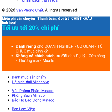
Chính sách thanh toán
© 2026
. All rights reserved
Văn Phòng Chất
Miễn phí vận chuyển | Thanh toán, đổi trả, CHIẾT KHẤU
linh hoạt
Tối ưu tới 20% chi phí
Dành riêng
cho DOANH NGHIỆP - CƠ QUAN - TỔ
CHỨC mua định kỳ
Không có chính sách ưu đãi
cho Đại lý - Cửa hàng
- Thương mại - Mua lẻ
Danh mục sản phẩm
Hệ sinh thái Minaco.vn
Văn Phòng Phẩm Minaco
Phòng Sạch Minaco
Bảo Hộ Lao Động Minaco
Bàn Làm Việc