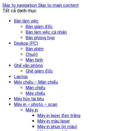
Skip to navigation
Skip to main content
Tất cả danh mục
Bàn làm việc
Bàn giám đốc
Bàn làm việc cá nhân
Bàn phòng họp
Deskop (PC)
Bàn phím
Chuột
Màn hình
Ghế văn phòng
Ghế giám đốc
Laptop
Máy chiếu – Màn chiếu
Màn chiếu
Máy chiếu
Máy hủy tài liệu
Máy in – photo – scan
Máy in
Máy in laser đen trắng
Máy in màu laser
Máy in phun (in màu)