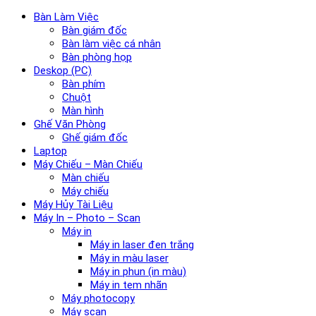
Bàn Làm Việc
Bàn giám đốc
Bàn làm việc cá nhân
Bàn phòng họp
Deskop (PC)
Bàn phím
Chuột
Màn hình
Ghế Văn Phòng
Ghế giám đốc
Laptop
Máy Chiếu – Màn Chiếu
Màn chiếu
Máy chiếu
Máy Hủy Tài Liệu
Máy In – Photo – Scan
Máy in
Máy in laser đen trắng
Máy in màu laser
Máy in phun (in màu)
Máy in tem nhãn
Máy photocopy
Máy scan