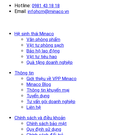
Hotline:
0981 43 18 18
Email:
infohcm@minaco.vn
Hệ sinh thái Minaco
Văn phòng phẩm
Vật tư phòng sạch
Bảo hộ lao động
Vật tư tiêu hao
Quà tặng doanh nghiệp
Thông tin
Giới thiệu về VPP Minaco
Minaco Blog
Thông tin khuyến mại
Tuyển dụng
Tư vấn gói doanh nghiệp
Liên hệ
Chính sách và điều khoản
Chính sách bảo mật
Quy định sử dụng
Chính sách đổi trả