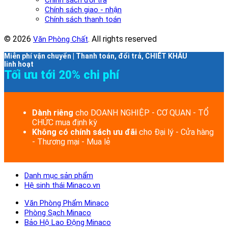
Chính sách giao - nhận
Chính sách thanh toán
© 2026
. All rights reserved
Văn Phòng Chất
Miễn phí vận chuyển | Thanh toán, đổi trả, CHIẾT KHẤU
linh hoạt
Tối ưu tới 20% chi phí
Dành riêng
cho DOANH NGHIỆP - CƠ QUAN - TỔ
CHỨC mua định kỳ
Không có chính sách ưu đãi
cho Đại lý - Cửa hàng
- Thương mại - Mua lẻ
Danh mục sản phẩm
Hệ sinh thái Minaco.vn
Văn Phòng Phẩm Minaco
Phòng Sạch Minaco
Bảo Hộ Lao Động Minaco