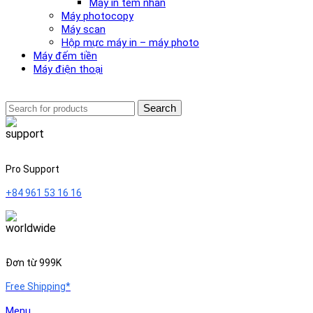
Máy in tem nhãn
Máy photocopy
Máy scan
Hộp mực máy in – máy photo
Máy đếm tiền
Máy điện thoại
Search
Pro Support
+84 961 53 16 16
Đơn từ 999K
Free Shipping*
Menu