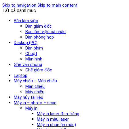
Skip to navigation
Skip to main content
Tất cả danh mục
Bàn làm việc
Bàn giám đốc
Bàn làm việc cá nhân
Bàn phòng họp
Deskop (PC)
Bàn phím
Chuột
Màn hình
Ghế văn phòng
Ghế giám đốc
Laptop
Máy chiếu – Màn chiếu
Màn chiếu
Máy chiếu
Máy hủy tài liệu
Máy in – photo – scan
Máy in
Máy in laser đen trắng
Máy in màu laser
Máy in phun (in màu)