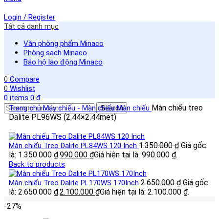
Login / Register
Tất cả danh mục
Văn phòng phẩm Minaco
Phòng sạch Minaco
Bảo hộ lao động Minaco
0
Compare
0
Wishlist
0
items
0
₫
Màn chiếu treo
Trang chủ
Máy chiếu - Màn chiếu
Search
Màn chiếu
Dalite PL96WS (2.44×2.44met)
1.350.000
₫
Giá gốc
Màn chiếu Treo Dalite PL84WS 120 Inch
là: 1.350.000 ₫.
990.000
₫
Giá hiện tại là: 990.000 ₫.
Back to products
2.650.000
₫
Giá gốc
Màn chiếu Treo Dalite PL170WS 170Inch
là: 2.650.000 ₫.
2.100.000
₫
Giá hiện tại là: 2.100.000 ₫.
-27%