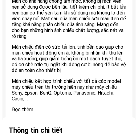
Màn có khả năng chống ẩm mốc, không bị rách viền
nên sử dụng được bền lâu, tiết kiệm chi phí, ít bắt lửa
nên bạn có thể yên tâm khi sử dụng mà không lo đến
việc cháy nổ. Mặt sau của màn chiếu sơn màu đen để
tăng khả năng phản chiếu của ánh sáng. Mang đến
cho bạn những hình ảnh chiếu chất lượng, sắc nét và
rõ ràng.
Màn chiếu điện có sức tải lớn, tính bền cao giúp cho
màn chiếu hoạt động êm ái, không bị nhăn khi thu lên
và hạ xuống, giúp giảm tiếng ồn một cách tuyệt đối,
có cơ chế rơle tự ngắt khi động cơ bị nóng để bảo vệ
độ an toàn cho thiết bị.
Màn chiếu kết hợp trình chiếu với tất cả các model
máy chiếu trên thị trường hiện nay như máy chiếu
Sony, Epson, BenQ, Optoma, Panasonic, Hitachi,
Casio, ….
Đọc thêm
Thông tin chi tiết