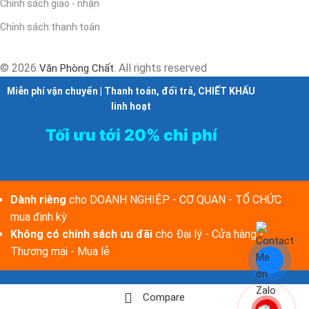
Chính sách giao - nhận
Chính sách thanh toán
© 2026
. All rights reserved
Văn Phòng Chất
Miễn phí vận chuyển | Thanh toán, đổi trả, CHIẾT KHẤU
linh hoạt
Tối ưu tới 20% chi phí
Dành riêng
cho DOANH NGHIỆP - CƠ QUAN - TỔ CHỨC
mua định kỳ
Không có chính sách ưu đãi
cho Đại lý - Cửa hàng -
Thương mại - Mua lẻ
Compare