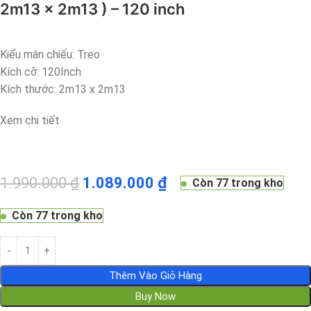
2m13 x 2m13 ) – 120 inch
Kiểu màn chiếu: Treo
Kích cỡ: 120Inch
Kích thước: 2m13 x 2m13
Xem chi tiết
1.990.000
₫
1.089.000
₫
Còn 77 trong kho
Còn 77 trong kho
Thêm Vào Giỏ Hàng
Buy Now