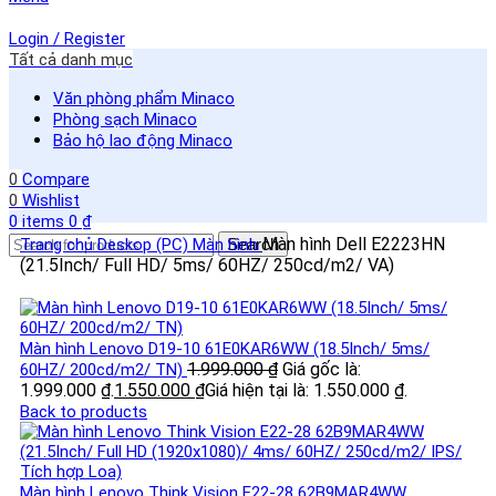
Login / Register
Tất cả danh mục
Văn phòng phẩm Minaco
Phòng sạch Minaco
Bảo hộ lao động Minaco
0
Compare
0
Wishlist
0
items
0
₫
Màn hình Dell E2223HN
Trang chủ
Deskop (PC)
Màn hình
Search
(21.5Inch/ Full HD/ 5ms/ 60HZ/ 250cd/m2/ VA)
Màn hình Lenovo D19-10 61E0KAR6WW (18.5Inch/ 5ms/
1.999.000
₫
Giá gốc là:
60HZ/ 200cd/m2/ TN)
1.999.000 ₫.
1.550.000
₫
Giá hiện tại là: 1.550.000 ₫.
Back to products
Màn hình Lenovo Think Vision E22-28 62B9MAR4WW