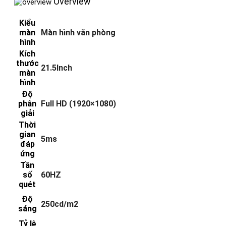
Overview
Kiểu
màn
Màn hình văn phòng
hình
Kích
thước
21.5Inch
màn
hình
Độ
phân
Full HD (1920×1080)
giải
Thời
gian
5ms
đáp
ứng
Tần
số
60HZ
quét
Độ
250cd/m2
sáng
Tỷ lệ