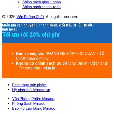
Chính sách giao - nhận
Chính sách thanh toán
© 2026
. All rights reserved
Văn Phòng Chất
Miễn phí vận chuyển | Thanh toán, đổi trả, CHIẾT KHẤU
linh hoạt
Tối ưu tới 20% chi phí
Dành riêng
cho DOANH NGHIỆP - CƠ QUAN - TỔ
CHỨC mua định kỳ
Không có chính sách ưu đãi
cho Đại lý - Cửa hàng
- Thương mại - Mua lẻ
Danh mục sản phẩm
Hệ sinh thái Minaco.vn
Văn Phòng Phẩm Minaco
Phòng Sạch Minaco
Bảo Hộ Lao Động Minaco