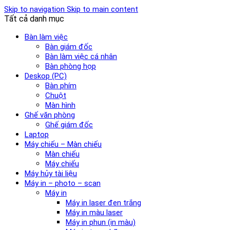
Skip to navigation
Skip to main content
Tất cả danh mục
Bàn làm việc
Bàn giám đốc
Bàn làm việc cá nhân
Bàn phòng họp
Deskop (PC)
Bàn phím
Chuột
Màn hình
Ghế văn phòng
Ghế giám đốc
Laptop
Máy chiếu – Màn chiếu
Màn chiếu
Máy chiếu
Máy hủy tài liệu
Máy in – photo – scan
Máy in
Máy in laser đen trắng
Máy in màu laser
Máy in phun (in màu)