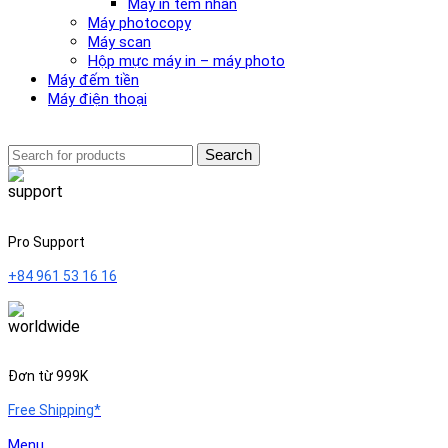
Máy in tem nhãn
Máy photocopy
Máy scan
Hộp mực máy in – máy photo
Máy đếm tiền
Máy điện thoại
Search
Pro Support
+84 961 53 16 16
Đơn từ 999K
Free Shipping*
Menu