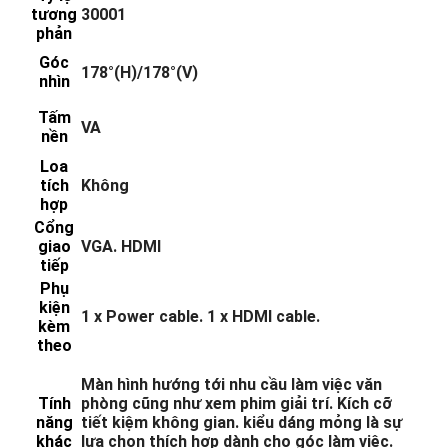
tương
30001
phản
Góc
178°(H)/178°(V)
nhìn
Tấm
VA
nền
Loa
tích
Không
hợp
Cổng
giao
VGA. HDMI
tiếp
Phụ
kiện
1 x Power cable. 1 x HDMI cable.
kèm
theo
Màn hình hướng tới nhu cầu làm việc văn
Tính
phòng cũng như xem phim giải trí. Kích cỡ
năng
tiết kiệm không gian. kiểu dáng mỏng là sự
khác
lựa chọn thích hợp dành cho góc làm việc.