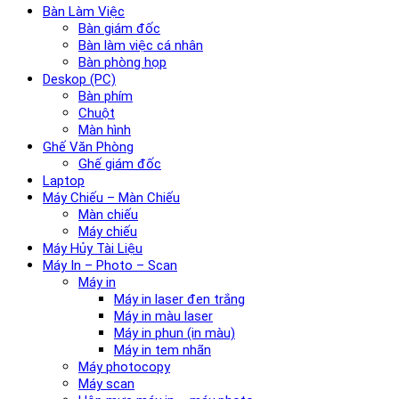
Bàn Làm Việc
Bàn giám đốc
Bàn làm việc cá nhân
Bàn phòng họp
Deskop (PC)
Bàn phím
Chuột
Màn hình
Ghế Văn Phòng
Ghế giám đốc
Laptop
Máy Chiếu – Màn Chiếu
Màn chiếu
Máy chiếu
Máy Hủy Tài Liệu
Máy In – Photo – Scan
Máy in
Máy in laser đen trắng
Máy in màu laser
Máy in phun (in màu)
Máy in tem nhãn
Máy photocopy
Máy scan