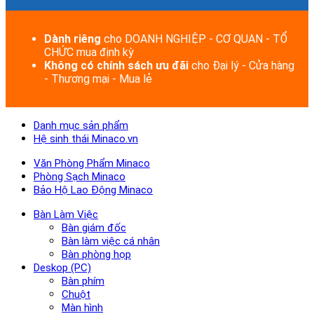
Dành riêng
cho DOANH NGHIỆP - CƠ QUAN - TỔ
CHỨC mua định kỳ
Không có chính sách ưu đãi
cho Đại lý - Cửa hàng
- Thương mại - Mua lẻ
Danh mục sản phẩm
Hệ sinh thái Minaco.vn
Văn Phòng Phẩm Minaco
Phòng Sạch Minaco
Bảo Hộ Lao Động Minaco
Bàn Làm Việc
Bàn giám đốc
Bàn làm việc cá nhân
Bàn phòng họp
Deskop (PC)
Bàn phím
Chuột
Màn hình