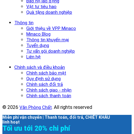
Bảo hộ lao động
Vật tư tiêu hao
Quà tặng doanh nghiệp
Thông tin
Giới thiệu về VPP Minaco
Minaco Blog
Thông tin khuyến mại
Tuyển dụng
Tư vấn gói doanh nghiệp
Liên hệ
Chính sách và điều khoản
Chính sách bảo mật
Quy định sử dụng
Chính sách đổi trả
Chính sách giao - nhận
Chính sách thanh toán
© 2026
. All rights reserved
Văn Phòng Chất
Miễn phí vận chuyển | Thanh toán, đổi trả, CHIẾT KHẤU
linh hoạt
Tối ưu tới 20% chi phí