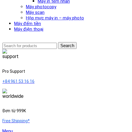
Máy in tem nhãn
Máy photocopy
Máy scan
Hộp mực máy in – máy photo
Máy đếm tiền
Máy điện thoại
Search
Pro Support
+84 961 53 16 16
Đơn từ 999K
Free Shipping*
Menu