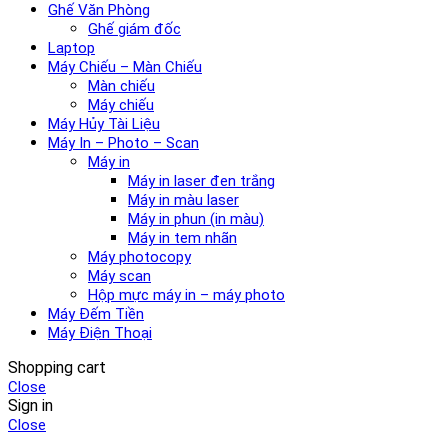
Ghế Văn Phòng
Ghế giám đốc
Laptop
Máy Chiếu – Màn Chiếu
Màn chiếu
Máy chiếu
Máy Hủy Tài Liệu
Máy In – Photo – Scan
Máy in
Máy in laser đen trắng
Máy in màu laser
Máy in phun (in màu)
Máy in tem nhãn
Máy photocopy
Máy scan
Hộp mực máy in – máy photo
Máy Đếm Tiền
Máy Điện Thoại
Shopping cart
Close
Sign in
Close