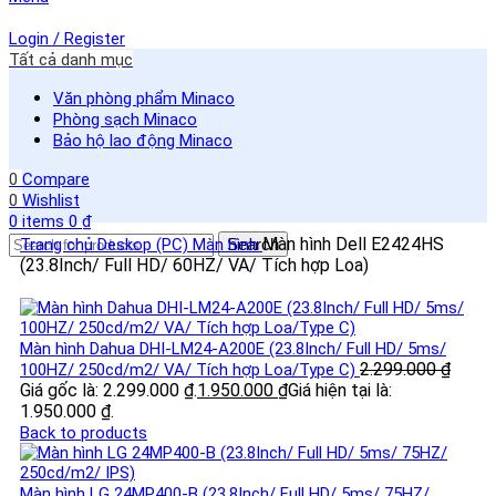
Login / Register
Tất cả danh mục
Văn phòng phẩm Minaco
Phòng sạch Minaco
Bảo hộ lao động Minaco
0
Compare
0
Wishlist
0
items
0
₫
Màn hình Dell E2424HS
Trang chủ
Deskop (PC)
Màn hình
Search
(23.8Inch/ Full HD/ 60HZ/ VA/ Tích hợp Loa)
Màn hình Dahua DHI-LM24-A200E (23.8Inch/ Full HD/ 5ms/
2.299.000
₫
100HZ/ 250cd/m2/ VA/ Tích hợp Loa/Type C)
Giá gốc là: 2.299.000 ₫.
1.950.000
₫
Giá hiện tại là:
1.950.000 ₫.
Back to products
Màn hình LG 24MP400-B (23.8Inch/ Full HD/ 5ms/ 75HZ/