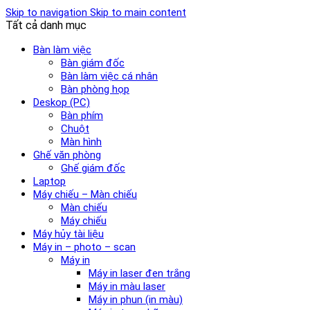
Skip to navigation
Skip to main content
Tất cả danh mục
Bàn làm việc
Bàn giám đốc
Bàn làm việc cá nhân
Bàn phòng họp
Deskop (PC)
Bàn phím
Chuột
Màn hình
Ghế văn phòng
Ghế giám đốc
Laptop
Máy chiếu – Màn chiếu
Màn chiếu
Máy chiếu
Máy hủy tài liệu
Máy in – photo – scan
Máy in
Máy in laser đen trắng
Máy in màu laser
Máy in phun (in màu)