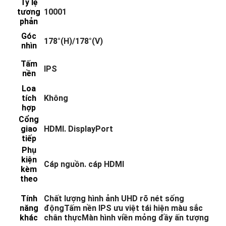
Tỷ lệ
tương
10001
phản
Góc
178°(H)/178°(V)
nhìn
Tấm
IPS
nền
Loa
tích
Không
hợp
Cổng
giao
HDMI. DisplayPort
tiếp
Phụ
kiện
Cáp nguồn. cáp HDMI
kèm
theo
Tính
Chất lượng hình ảnh UHD rõ nét sống
năng
độngTấm nền IPS ưu việt tái hiện màu sắc
khác
chân thựcMàn hình viền mỏng đầy ấn tượng