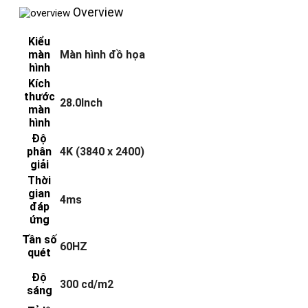
Overview
Kiểu
màn
Màn hình đồ họa
hình
Kích
thước
28.0Inch
màn
hình
Độ
phân
4K (3840 x 2400)
giải
Thời
gian
4ms
đáp
ứng
Tần số
60HZ
quét
Độ
300 cd/m2
sáng