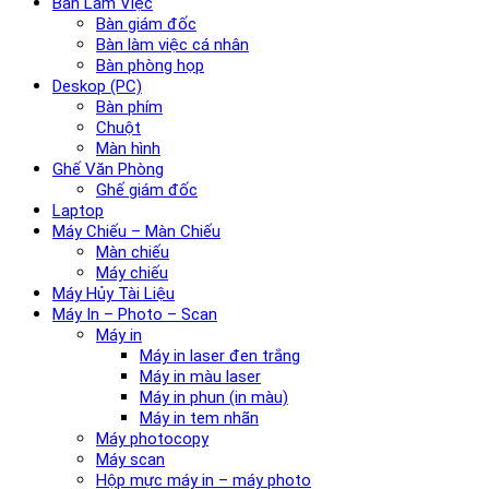
Bàn Làm Việc
Bàn giám đốc
Bàn làm việc cá nhân
Bàn phòng họp
Deskop (PC)
Bàn phím
Chuột
Màn hình
Ghế Văn Phòng
Ghế giám đốc
Laptop
Máy Chiếu – Màn Chiếu
Màn chiếu
Máy chiếu
Máy Hủy Tài Liệu
Máy In – Photo – Scan
Máy in
Máy in laser đen trắng
Máy in màu laser
Máy in phun (in màu)
Máy in tem nhãn
Máy photocopy
Máy scan
Hộp mực máy in – máy photo