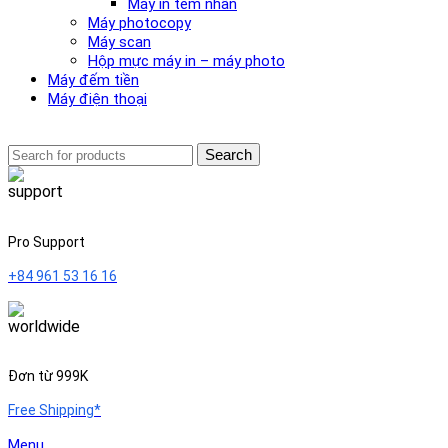
Máy in tem nhãn
Máy photocopy
Máy scan
Hộp mực máy in – máy photo
Máy đếm tiền
Máy điện thoại
Search
Pro Support
+84 961 53 16 16
Đơn từ 999K
Free Shipping*
Menu