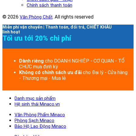
Chính sách thanh toán
© 2026
. All rights reserved
Văn Phòng Chất
Miễn phí vận chuyển | Thanh toán, đổi trả, CHIẾT KHẤU
linh hoạt
Tối ưu tới 20% chi phí
Dành riêng
cho DOANH NGHIỆP - CƠ QUAN - TỔ
CHỨC mua định kỳ
Không có chính sách ưu đãi
cho Đại lý - Cửa hàng
- Thương mại - Mua lẻ
Danh mục sản phẩm
Hệ sinh thái Minaco.vn
Văn Phòng Phẩm Minaco
Phòng Sạch Minaco
Bảo Hộ Lao Động Minaco