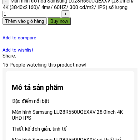
Màn hình đồ họa Samsung LU28R550UQEXXV (28.0Inch/
4K (3840x2160)/ 4ms/ 60HZ/ 300 cd/m2/ IPS) số lượng
Thêm vào giỏ hàng
Buy now
Add to compare
Add to wishlist
Share:
15
People watching this product now!
Mô tả sản phẩm
Đặc điểm nổi bật
Màn hình Samsung LU28R550UQEXXV 28.0Inch 4K
UHD IPS
Thiết kế đơn giản, tinh tế
Màn hình Samsung LU28R550UQEXXV có thiết kế