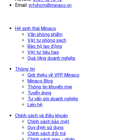
Email:
infohcm@minaco.vn
Hệ sinh thái Minaco
Văn phòng phẩm
Vật tư phòng sạch
Bảo hộ lao động
Vật tư tiêu hao
Quà tặng doanh nghiệp
Thông tin
Giới thiệu về VPP Minaco
Minaco Blog
Thông tin khuyến mại
Tuyển dụng
Tư vấn gói doanh nghiệp
Liên hệ
Chính sách và điều khoản
Chính sách bảo mật
Quy định sử dụng
Chính sách đổi trả
Chính sách giao - nhận