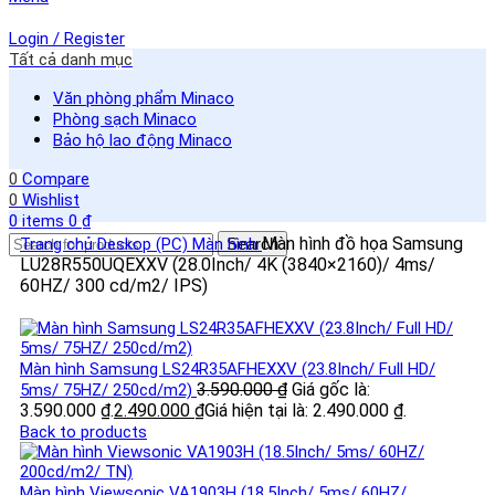
Login / Register
Tất cả danh mục
Văn phòng phẩm Minaco
Phòng sạch Minaco
Bảo hộ lao động Minaco
0
Compare
0
Wishlist
0
items
0
₫
Màn hình đồ họa Samsung
Trang chủ
Deskop (PC)
Màn hình
Search
LU28R550UQEXXV (28.0Inch/ 4K (3840×2160)/ 4ms/
60HZ/ 300 cd/m2/ IPS)
Màn hình Samsung LS24R35AFHEXXV (23.8Inch/ Full HD/
3.590.000
₫
Giá gốc là:
5ms/ 75HZ/ 250cd/m2)
3.590.000 ₫.
2.490.000
₫
Giá hiện tại là: 2.490.000 ₫.
Back to products
Màn hình Viewsonic VA1903H (18.5Inch/ 5ms/ 60HZ/