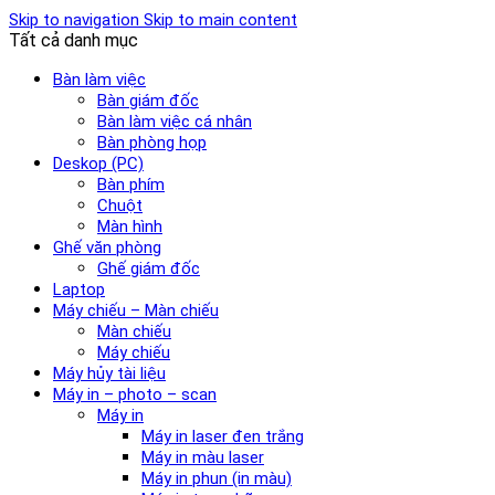
Skip to navigation
Skip to main content
Tất cả danh mục
Bàn làm việc
Bàn giám đốc
Bàn làm việc cá nhân
Bàn phòng họp
Deskop (PC)
Bàn phím
Chuột
Màn hình
Ghế văn phòng
Ghế giám đốc
Laptop
Máy chiếu – Màn chiếu
Màn chiếu
Máy chiếu
Máy hủy tài liệu
Máy in – photo – scan
Máy in
Máy in laser đen trắng
Máy in màu laser
Máy in phun (in màu)