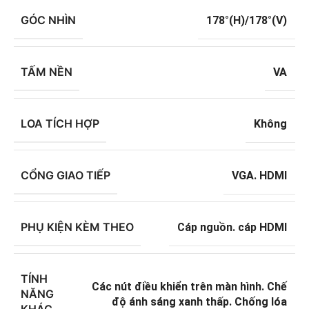
GÓC NHÌN
178°(H)/178°(V)
TẤM NỀN
VA
LOA TÍCH HỢP
Không
CỔNG GIAO TIẾP
VGA. HDMI
PHỤ KIỆN KÈM THEO
Cáp nguồn. cáp HDMI
TÍNH
Các nút điều khiển trên màn hình. Chế
NĂNG
độ ánh sáng xanh thấp. Chống lóa