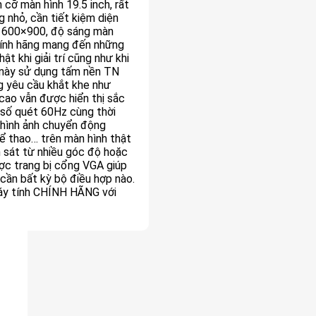
 cỡ màn hình 19.5 inch, rất
 nhỏ, cần tiết kiệm diện
ải 1600×900, độ sáng màn
chính hãng mang đến những
t khi giải trí cũng như khi
g này sử dụng tấm nền TN
g yêu cầu khắt khe như
 cao vẫn được hiển thị sắc
 số quét 60Hz cùng thời
 hình ảnh chuyển động
hể thao… trên màn hình thật
n sát từ nhiều góc độ hoặc
ợc trang bị cổng VGA giúp
 cần bất kỳ bộ điều hợp nào.
y tính CHÍNH HÃNG với