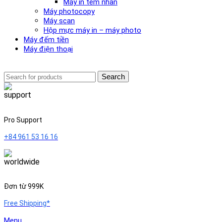
Máy in tem nhãn
Máy photocopy
Máy scan
Hộp mực máy in – máy photo
Máy đếm tiền
Máy điện thoại
Search
Pro Support
+84 961 53 16 16
Đơn từ 999K
Free Shipping*
Menu