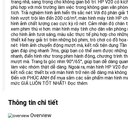
trang nhã, sang trọng cho không gian bố trí. HP V20 có kích
phù hợp với môi trường làm việc trong không gian văn phòng
tích. Trải nghiệm hình ảnh hiển thị sắc nét Với độ phân gi
hình vượt trội lên đến 200 cd/m², màn hình máy tính HP 
hình ảnh chất lượng cao cực kỳ rõ nét. Cảm nhận độ chân thậ
xem phim thú vị hơn. màn hình máy tính cho dân văn phòn
cho hình ảnh tươi sáng, màu sắc thực tế phù hợp cho nhữn
thiết kế hay giải trí trên những bộ phim, trò chơi có đồ họa
nét. Hình ảnh chuyển động mượt mà, kết nối tiện dụng Tần
gian đáp ứng nhanh 7ms, giúp bạn có thể xem được những
nhanh, điển hình như trong phim hành động, chương trình t
mượt mà. Trang bị góc nhìn 90°/65°, giúp bạn dễ dàng qua
làm việc nhóm thật dễ dàng. Ngoài ra, màn hình HP V20 đư
kết nối các thiết bị với màn hình trở nên dễ dàng mà không
Đến với PHÚC ANH để mua sắm các sản phẩm màn hình má
mức GIÁ LUÔN TỐT NHẤT! Đọc thêm
Thông tin chi tiết
Overview