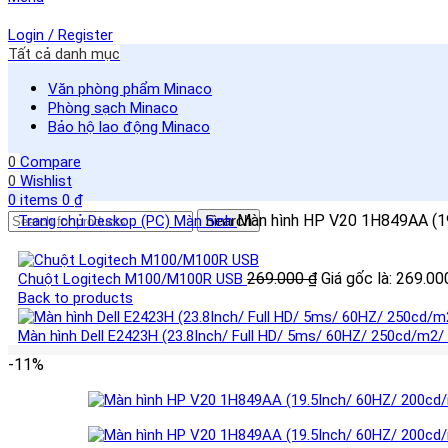
Login / Register
Tất cả danh mục
Văn phòng phẩm Minaco
Phòng sạch Minaco
Bảo hộ lao động Minaco
0
Compare
0
Wishlist
0
items
0
₫
Màn hình HP V20 1H849AA (1
Trang chủ
Deskop (PC)
Màn hình
Search
269.000
₫
Giá gốc là: 269.00
Chuột Logitech M100/M100R USB
Back to products
Màn hình Dell E2423H (23.8Inch/ Full HD/ 5ms/ 60HZ/ 250cd/m2/
-11%