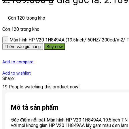
Còn 120 trong kho
Còn 120 trong kho
Màn hình HP V20 1H849AA (19.5Inch/ 60HZ/ 200cd/m2/ T
Thêm vào giỏ hàng
Buy now
Add to compare
Add to wishlist
Share:
19
People watching this product now!
Mô tả sản phẩm
Đặc điểm nổi bật Màn hình HP V20 1H849AA 19.5Inch TN T
với mọi không gian HP V20 1H849AA lấy gam màu đen làm c