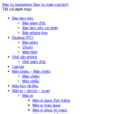
Skip to navigation
Skip to main content
Tất cả danh mục
Bàn làm việc
Bàn giám đốc
Bàn làm việc cá nhân
Bàn phòng họp
Deskop (PC)
Bàn phím
Chuột
Màn hình
Ghế văn phòng
Ghế giám đốc
Laptop
Máy chiếu – Màn chiếu
Màn chiếu
Máy chiếu
Máy hủy tài liệu
Máy in – photo – scan
Máy in
Máy in laser đen trắng
Máy in màu laser
Máy in phun (in màu)