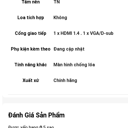
Tấm nền
TN
Loa tích hợp
Không
Cổng giao tiếp
1 x HDMI 1.4 . 1 x VGA/D-sub
Phụ kiện kèm theo
Đang cập nhật
Tính năng khác
Màn hình chống lóa
Xuất xứ
Chính hãng
Đánh Giá Sản Phẩm
Được xếp hạng
0
5 sao