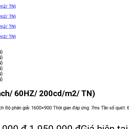
nch/ 60HZ/ 200cd/m2/ TN)
nch Độ phân giải: 1600×900 Thời gian đáp ứng: 7ms Tần số quét
.000 ₫.
1.950.000
₫
Giá hiện tại