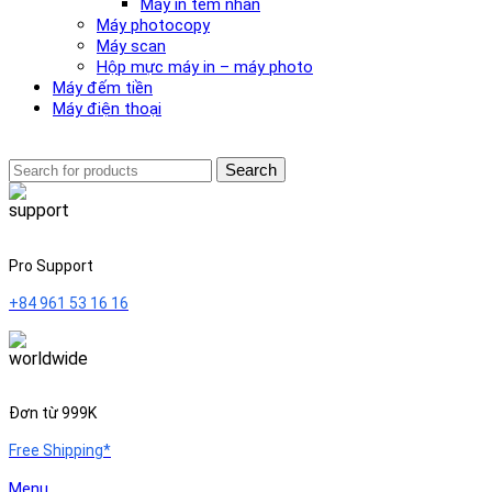
Máy in tem nhãn
Máy photocopy
Máy scan
Hộp mực máy in – máy photo
Máy đếm tiền
Máy điện thoại
Search
Pro Support
+84 961 53 16 16
Đơn từ 999K
Free Shipping*
Menu