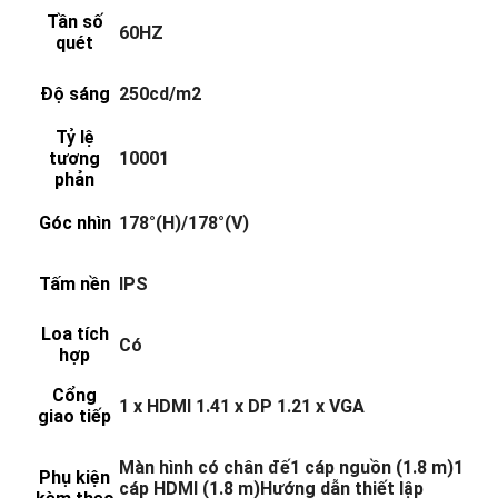
Tần số
60HZ
quét
Độ sáng
250cd/m2
Tỷ lệ
tương
10001
phản
Góc nhìn
178°(H)/178°(V)
Tấm nền
IPS
Loa tích
Có
hợp
Cổng
1 x HDMI 1.41 x DP 1.21 x VGA
giao tiếp
Màn hình có chân đế1 cáp nguồn (1.8 m)1
Phụ kiện
cáp HDMI (1.8 m)Hướng dẫn thiết lập