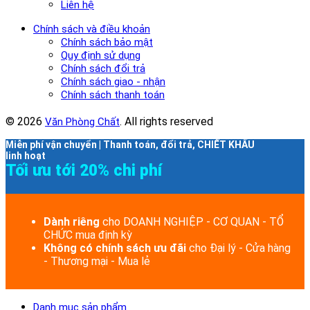
Liên hệ
Chính sách và điều khoản
Chính sách bảo mật
Quy định sử dụng
Chính sách đổi trả
Chính sách giao - nhận
Chính sách thanh toán
© 2026
. All rights reserved
Văn Phòng Chất
Miễn phí vận chuyển | Thanh toán, đổi trả, CHIẾT KHẤU
linh hoạt
Tối ưu tới 20% chi phí
Dành riêng
cho DOANH NGHIỆP - CƠ QUAN - TỔ
CHỨC mua định kỳ
Không có chính sách ưu đãi
cho Đại lý - Cửa hàng
- Thương mại - Mua lẻ
Danh mục sản phẩm