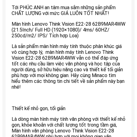
Tới PHÚC ANH an tâm mua sắm những sản phẩm
CHẤT LƯỢNG với mức GIÁ LUÔN TỐT NHẤT!
Màn hình Lenovo Think Vision E22-28 62B9MAR4WW
(21.5Inch/ Full HD (1920×1080)/ 4ms/ 60HZ/
250cd/m2/ IPS/ Tích hợp Loa)
Là sản phẩm màn hình máy tính thuộc phân khúc giá
vô cùng hợp lý, màn hình máy tính Lenovo Think
Vision E22-28 62B9MAR4WW vẫn có thể đáp ứng
tốt các nhu cầu làm việc văn phòng và học tập của
người dùng, sở hữu hiệu năng cao và thiết kế tối giản
phù hợp với mọi không gian. Hãy cùng Minaco tìm
hiểu thêm các thông tin chi tiết về sản phẩm này bạn
nhé!
Thiết kế nhỏ gọn, tối giản
Là dòng màn hình máy tính văn phòng với thiết kế nhỏ
gọn, khỏe khoắn với chất lượng tốt trong tầm giá,
Màn hình văn phòng Lenovo Think Vision E22-28
62B9MAR4WW phù hợp với mọi không gian văn