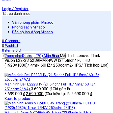
Login / Register
Tất cả danh mục
Văn phòng phẩm Minaco
Phòng sạch Minaco
Bảo hộ lao động Minaco
0
Compare
0
Wishlist
0
items
0
₫
Màn hình Lenovo Think
Trang chủ
Deskop (PC)
Màn hình
Search
Vision E22-28 62B9MAR4WW (21.5Inch/ Full HD
(1920×1080)/ 4ms/ 60HZ/ 250cd/m2/ IPS/ Tích hợp Loa)
Màn hình Dell E2223HN (21.5Inch/ Full HD/ 5ms/ 60HZ/
3.699.000
₫
Giá gốc là:
250cd/m2/ VA)
3.699.000 ₫.
2.690.000
₫
Giá hiện tại là: 2.690.000 ₫.
Back to products
Màn hình Asus VY249HE-W Trắng (23.8Inch/ Full HD