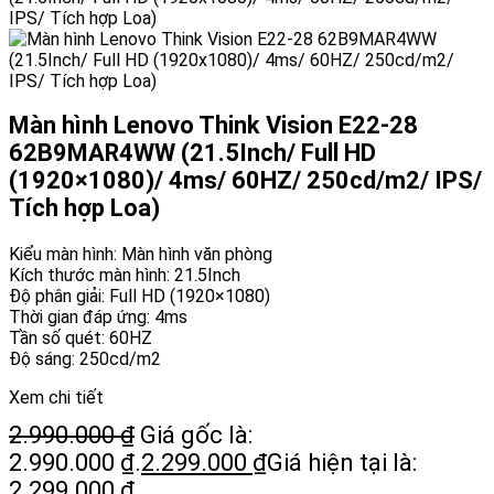
Màn hình Lenovo Think Vision E22-28
62B9MAR4WW (21.5Inch/ Full HD
(1920×1080)/ 4ms/ 60HZ/ 250cd/m2/ IPS/
Tích hợp Loa)
Kiểu màn hình: Màn hình văn phòng
Kích thước màn hình: 21.5Inch
Độ phân giải: Full HD (1920×1080)
Thời gian đáp ứng: 4ms
Tần số quét: 60HZ
Độ sáng: 250cd/m2
Xem chi tiết
2.990.000
₫
Giá gốc là:
2.990.000 ₫.
2.299.000
₫
Giá hiện tại là:
2.299.000 ₫.