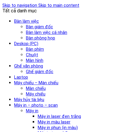
Skip to navigation
Skip to main content
Tất cả danh mục
Bàn làm việc
Bàn giám đốc
Bàn làm việc cá nhân
Bàn phòng họp
Deskop (PC)
Bàn phím
Chuột
Màn hình
Ghế văn phòng
Ghế giám đốc
Laptop
Máy chiếu – Màn chiếu
Màn chiếu
Máy chiếu
Máy hủy tài liệu
Máy in – photo – scan
Máy in
Máy in laser đen trắng
Máy in màu laser
Máy in phun (in màu)