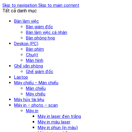
Skip to navigation
Skip to main content
Tất cả danh mục
Bàn làm việc
Bàn giám đốc
Bàn làm việc cá nhân
Bàn phòng họp
Deskop (PC)
Bàn phím
Chuột
Màn hình
Ghế văn phòng
Ghế giám đốc
Laptop
Máy chiếu – Màn chiếu
Màn chiếu
Máy chiếu
Máy hủy tài liệu
Máy in – photo – scan
Máy in
Máy in laser đen trắng
Máy in màu laser
Máy in phun (in màu)