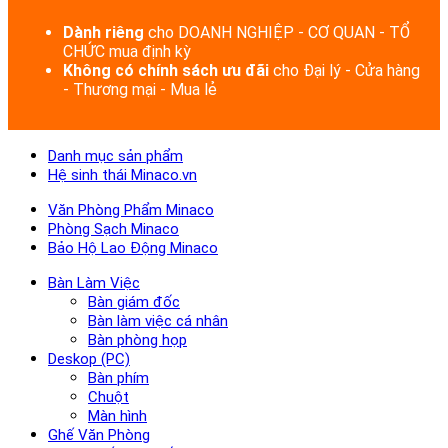
Dành riêng
cho DOANH NGHIỆP - CƠ QUAN - TỔ
CHỨC mua định kỳ
Không có chính sách ưu đãi
cho Đại lý - Cửa hàng
- Thương mại - Mua lẻ
Danh mục sản phẩm
Hệ sinh thái Minaco.vn
Văn Phòng Phẩm Minaco
Phòng Sạch Minaco
Bảo Hộ Lao Động Minaco
Bàn Làm Việc
Bàn giám đốc
Bàn làm việc cá nhân
Bàn phòng họp
Deskop (PC)
Bàn phím
Chuột
Màn hình
Ghế Văn Phòng