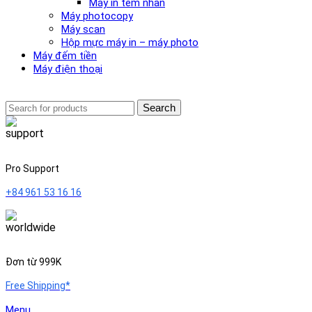
Máy in tem nhãn
Máy photocopy
Máy scan
Hộp mực máy in – máy photo
Máy đếm tiền
Máy điện thoại
Search
Pro Support
+84 961 53 16 16
Đơn từ 999K
Free Shipping*
Menu