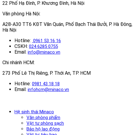
22 Phố Hạ Đình, P. Khương Đình, Hà Nội
Văn phòng Hà Nội:
A28-A30 TT6 KĐT Văn Quán, Phố Bạch Thái Bưởi, P. Hà Đông,
Hà Nội
Hotline:
0961 53 16 16
CSKH:
024 6285 0755
Email:
info@minaco.vn
Chi nhánh HCM:
273 Phố Lê Thị Riêng, P. Thới An, TP. HCM
Hotline:
0981 43 18 18
Email:
infohcm@minaco.vn
Hệ sinh thái Minaco
Văn phòng phẩm
Vật tư phòng sạch
Bảo hộ lao động
Vật tư tiêu hao