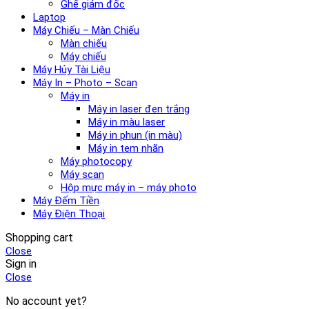
Ghế giám đốc
Laptop
Máy Chiếu – Màn Chiếu
Màn chiếu
Máy chiếu
Máy Hủy Tài Liệu
Máy In – Photo – Scan
Máy in
Máy in laser đen trắng
Máy in màu laser
Máy in phun (in màu)
Máy in tem nhãn
Máy photocopy
Máy scan
Hộp mực máy in – máy photo
Máy Đếm Tiền
Máy Điện Thoại
Shopping cart
Close
Sign in
Close
No account yet?