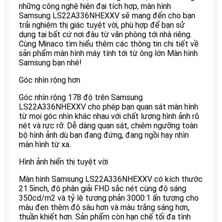
những công nghệ hiện đại tích hợp, màn hình
Samsung LS22A336NHEXXV sẽ mang đến cho bạn
trải nghiệm thị giác tuyệt vời, phù hợp để bạn sử
dụng tại bất cứ nơi đâu từ văn phòng tới nhà riêng.
Cùng Minaco tìm hiểu thêm các thông tin chi tiết về
sản phẩm màn hình máy tính tới từ ông lớn Màn hình
Samsung bạn nhé!
Góc nhìn rộng hơn
Góc nhìn rộng 178 độ trên Samsung
LS22A336NHEXXV cho phép bạn quan sát màn hình
từ mọi góc nhìn khác nhau với chất lượng hình ảnh rõ
nét và rực rỡ. Dễ dàng quan sát, chiêm ngưỡng toàn
bộ hình ảnh dù bạn đang đứng, đang ngồi hay nhìn
màn hình từ xa.
Hình ảnh hiển thị tuyệt vời
Màn hình Samsung LS22A336NHEXXV có kích thước
21.5inch, độ phân giải FHD sắc nét cùng độ sáng
350cd/m2 và tỷ lệ tương phản 3000:1 ấn tượng cho
màu đen thêm độ sâu hơn và màu trắng sáng hơn,
thuần khiết hơn. Sản phẩm còn hạn chế tối đa tình