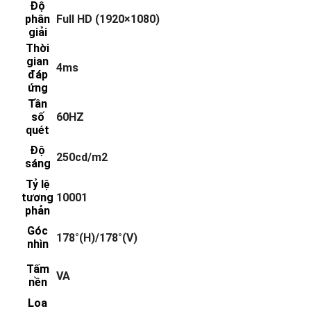
Độ
phân
Full HD (1920×1080)
giải
Thời
gian
4ms
đáp
ứng
Tần
số
60HZ
quét
Độ
250cd/m2
sáng
Tỷ lệ
tương
10001
phản
Góc
178°(H)/178°(V)
nhìn
Tấm
VA
nền
Loa