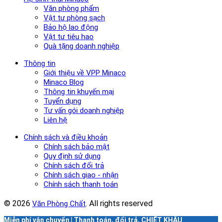
Văn phòng phẩm
Vật tư phòng sạch
Bảo hộ lao động
Vật tư tiêu hao
Quà tặng doanh nghiệp
Thông tin
Giới thiệu về VPP Minaco
Minaco Blog
Thông tin khuyến mại
Tuyển dụng
Tư vấn gói doanh nghiệp
Liên hệ
Chính sách và điều khoản
Chính sách bảo mật
Quy định sử dụng
Chính sách đổi trả
Chính sách giao - nhận
Chính sách thanh toán
© 2026
. All rights reserved
Văn Phòng Chất
Miễn phí vận chuyển | Thanh toán, đổi trả, CHIẾT KHẤU