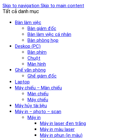
Skip to navigation
Skip to main content
Tất cả danh mục
Bàn làm việc
Bàn giám đốc
Bàn làm việc cá nhân
Bàn phòng họp
Deskop (PC)
Bàn phím
Chuột
Màn hình
Ghế văn phòng
Ghế giám đốc
Laptop
Máy chiếu – Màn chiếu
Màn chiếu
Máy chiếu
Máy hủy tài liệu
Máy in – photo – scan
Máy in
Máy in laser đen trắng
Máy in màu laser
Máy in phun (in màu)