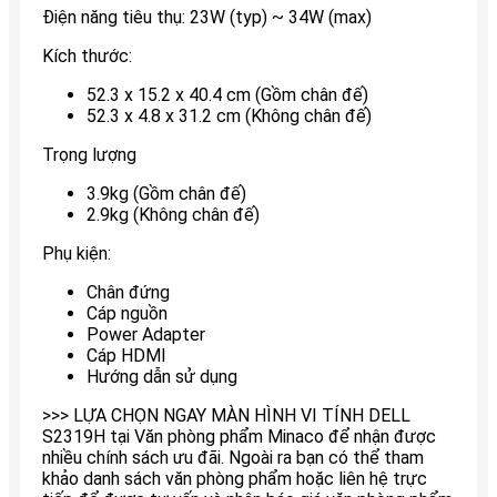
Điện năng tiêu thụ: 23W (typ) ~ 34W (max)
Kích thước:
52.3 x 15.2 x 40.4 cm (Gồm chân đế)
52.3 x 4.8 x 31.2 cm (Không chân đế)
Trọng lượng
3.9kg (Gồm chân đế)
2.9kg (Không chân đế)
Phụ kiện:
Chân đứng
Cáp nguồn
Power Adapter
Cáp HDMI
Hướng dẫn sử dụng
>>> LỰA CHỌN NGAY MÀN HÌNH VI TÍNH DELL
S2319H tại Văn phòng phẩm Minaco để nhận được
nhiều chính sách ưu đãi. Ngoài ra bạn có thể tham
khảo danh sách văn phòng phẩm hoặc liên hệ trực