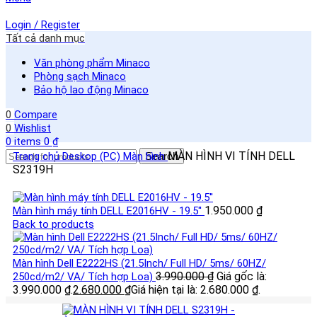
Login / Register
Tất cả danh mục
Văn phòng phẩm Minaco
Phòng sạch Minaco
Bảo hộ lao động Minaco
0
Compare
0
Wishlist
0
items
0
₫
MÀN HÌNH VI TÍNH DELL
Trang chủ
Deskop (PC)
Màn hình
Search
S2319H
1.950.000
₫
Màn hình máy tính DELL E2016HV - 19.5''
Back to products
Màn hình Dell E2222HS (21.5Inch/ Full HD/ 5ms/ 60HZ/
3.990.000
₫
Giá gốc là:
250cd/m2/ VA/ Tích hợp Loa)
3.990.000 ₫.
2.680.000
₫
Giá hiện tại là: 2.680.000 ₫.