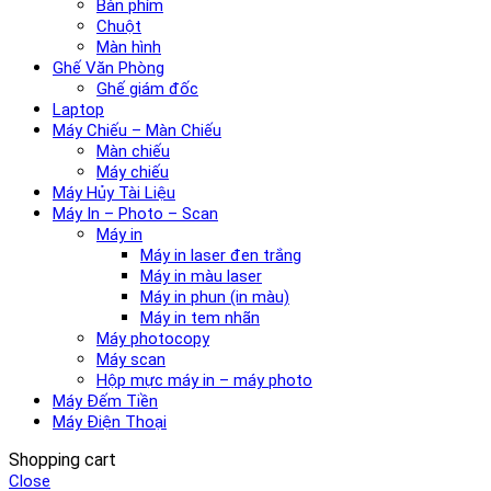
Bàn phím
Chuột
Màn hình
Ghế Văn Phòng
Ghế giám đốc
Laptop
Máy Chiếu – Màn Chiếu
Màn chiếu
Máy chiếu
Máy Hủy Tài Liệu
Máy In – Photo – Scan
Máy in
Máy in laser đen trắng
Máy in màu laser
Máy in phun (in màu)
Máy in tem nhãn
Máy photocopy
Máy scan
Hộp mực máy in – máy photo
Máy Đếm Tiền
Máy Điện Thoại
Shopping cart
Close