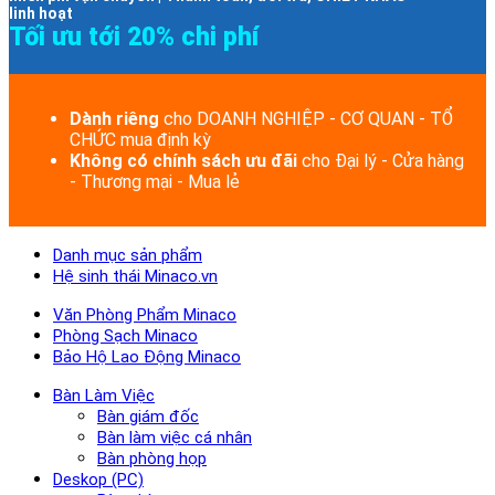
linh hoạt
Tối ưu tới 20% chi phí
Dành riêng
cho DOANH NGHIỆP - CƠ QUAN - TỔ
CHỨC mua định kỳ
Không có chính sách ưu đãi
cho Đại lý - Cửa hàng
- Thương mại - Mua lẻ
Danh mục sản phẩm
Hệ sinh thái Minaco.vn
Văn Phòng Phẩm Minaco
Phòng Sạch Minaco
Bảo Hộ Lao Động Minaco
Bàn Làm Việc
Bàn giám đốc
Bàn làm việc cá nhân
Bàn phòng họp
Deskop (PC)