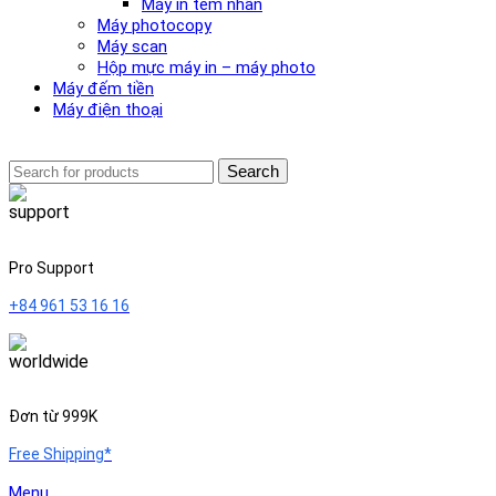
Máy in tem nhãn
Máy photocopy
Máy scan
Hộp mực máy in – máy photo
Máy đếm tiền
Máy điện thoại
Search
Pro Support
+84 961 53 16 16
Đơn từ 999K
Free Shipping*
Menu