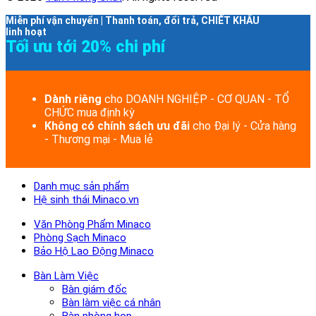
Miễn phí vận chuyển | Thanh toán, đổi trả, CHIẾT KHẤU
linh hoạt
Tối ưu tới 20% chi phí
Dành riêng
cho DOANH NGHIỆP - CƠ QUAN - TỔ
CHỨC mua định kỳ
Không có chính sách ưu đãi
cho Đại lý - Cửa hàng
- Thương mại - Mua lẻ
Danh mục sản phẩm
Hệ sinh thái Minaco.vn
Văn Phòng Phẩm Minaco
Phòng Sạch Minaco
Bảo Hộ Lao Động Minaco
Bàn Làm Việc
Bàn giám đốc
Bàn làm việc cá nhân
Bàn phòng họp