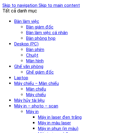
Skip to navigation
Skip to main content
Tất cả danh mục
Bàn làm việc
Bàn giám đốc
Bàn làm việc cá nhân
Bàn phòng họp
Deskop (PC)
Bàn phím
Chuột
Màn hình
Ghế văn phòng
Ghế giám đốc
Laptop
Máy chiếu – Màn chiếu
Màn chiếu
Máy chiếu
Máy hủy tài liệu
Máy in – photo – scan
Máy in
Máy in laser đen trắng
Máy in màu laser
Máy in phun (in màu)