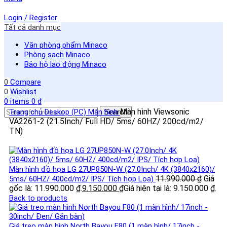
Login / Register
Tất cả danh mục
Văn phòng phẩm Minaco
Phòng sạch Minaco
Bảo hộ lao động Minaco
0
Compare
0
Wishlist
0
items
0
₫
Màn hình Viewsonic
Trang chủ
Deskop (PC)
Màn hình
Search
VA2261-2 (21.5Inch/ Full HD/ 5ms/ 60HZ/ 200cd/m2/
TN)
Màn hình đồ họa LG 27UP850N-W (27.0Inch/ 4K (3840x2160)/
11.990.000
₫
Giá
5ms/ 60HZ/ 400cd/m2/ IPS/ Tích hợp Loa)
gốc là: 11.990.000 ₫.
9.150.000
₫
Giá hiện tại là: 9.150.000 ₫.
Back to products
Giá treo màn hình North Bayou F80 (1 màn hình/ 17inch -