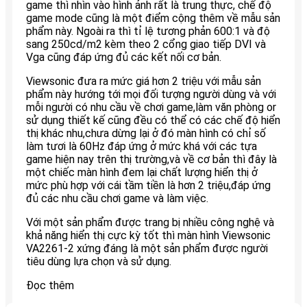
game thì nhìn vào hình ảnh rất là trung thực, chế độ
game mode cũng là một điểm cộng thêm về mẫu sản
phẩm này. Ngoài ra thì tỉ lệ tương phản 600:1 và độ
sang 250cd/m2 kèm theo 2 cổng giao tiếp DVI và
Vga cũng đáp ứng đủ các kết nối cơ bản.
Viewsonic đưa ra mức giá hơn 2 triệu với mẫu sản
phẩm này hướng tới mọi đối tượng người dùng và với
mỗi người có nhu cầu về chơi game,làm văn phòng or
sử dụng thiết kế cũng đều có thể có các chế độ hiển
thị khác nhu,chưa dừng lại ở đó màn hình có chỉ số
làm tươi là 60Hz đáp ứng ở mức khá với các tựa
game hiện nay trên thị trường,và về cơ bản thì đây là
một chiếc màn hình đem lại chất lượng hiển thị ở
mức phù hợp với cái tầm tiền là hơn 2 triệu,đáp ứng
đủ các nhu cầu chơi game và làm việc.
Với một sản phẩm được trang bị nhiều công nghệ và
khả năng hiển thị cực kỳ tốt thì màn hình Viewsonic
VA2261-2 xứng đáng là một sản phẩm được người
tiêu dùng lựa chọn và sử dụng.
Đọc thêm