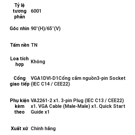
Tỷ lệ
tương
6001
phản
Góc nhìn
90°(H)/65°(V)
Tấm nền
TN
Loa tích
Không
hợp
Cổng
VGA1DVI-D1Cổng cắm nguồn3-pin Socket
giao tiếp
(IEC C14 / CEE22)
Phụ kiện
VA2261-2 x1. 3-pin Plug (IEC C13 / CEE22)
kèm
x1. VGA Cable (Male-Male) x1. Quick Start
theo
Guide x1
Xuất xứ
Chính hãng