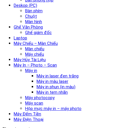
Deskop (PC)
Bàn phím
Chuột
Màn hình
Ghế Văn Phòng
Ghế giám đốc
Laptop
Máy Chiếu – Màn Chiếu
Màn chiếu
Máy chiếu
Máy Hủy Tài Liệu
Máy In – Photo – Scan
Máy in
Máy in laser đen trắng
Máy in màu laser
Máy in phun (in màu)
Máy in tem nhãn
Máy photocopy
Máy scan
Hộp mực máy in – máy photo
Máy Đếm Tiền
Máy Điện Thoại