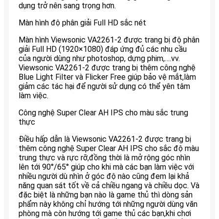
dụng trở nên sang trọng hơn.
Màn hình độ phân giải Full HD sắc nét
Màn hình Viewsonic VA2261-2 được trang bị độ phân
giải Full HD (1920×1080) đáp ứng đủ các nhu cầu
của người dùng như photoshop, dựng phim,….vv.
Viewsonic VA2261-2 được trang bị thêm công nghệ
Blue Light Filter và Flicker Free giúp bảo vệ mắt,làm
giảm các tác hại để người sử dụng có thể yên tâm
làm việc.
Công nghệ Super Clear AH IPS cho màu sắc trung
thực
Điều hấp dẫn là Viewsonic VA2261-2 được trang bị
thêm công nghệ Super Clear AH IPS cho sắc độ màu
trung thực và rực rỡ,đồng thời là mở rộng góc nhìn
lên tới 90°/65° giúp cho khi mà các bạn làm việc với
nhiều người dù nhìn ở góc độ nào cũng đem lại khả
năng quan sát tốt về cả chiều ngang và chiều dọc. Và
đặc biệt là những bạn nào là game thủ thì dòng sản
phẩm này không chỉ hướng tới những người dùng văn
phòng mà còn hướng tới game thủ các bạn,khi chơi