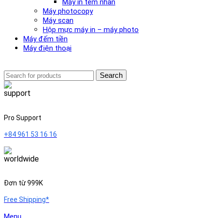
Máy in tem nhãn
Máy photocopy
Máy scan
Hộp mực máy in – máy photo
Máy đếm tiền
Máy điện thoại
Search
Pro Support
+84 961 53 16 16
Đơn từ 999K
Free Shipping*
Menu