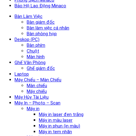
Bảo Hộ Lao Động Minaco
Bàn Làm Việc
Bàn giám đốc
Bàn làm việc cá nhân
Bàn phòng họp
Deskop (PC)
Bàn phím
Chuột
Màn hình
Ghế Văn Phòng
Ghế giám đốc
Laptop
Máy Chiếu – Màn Chiếu
Màn chiếu
Máy chiếu
Máy Hủy Tài Liệu
Máy In – Photo – Scan
Máy in
Máy in laser đen trắng
Máy in màu laser
Máy in phun (in màu)
Máy in tem nhãn