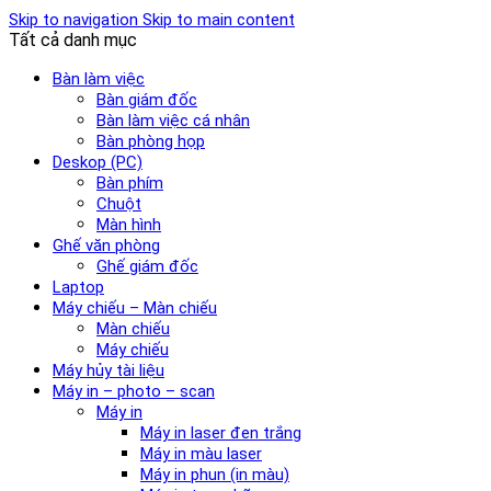
Skip to navigation
Skip to main content
Tất cả danh mục
Bàn làm việc
Bàn giám đốc
Bàn làm việc cá nhân
Bàn phòng họp
Deskop (PC)
Bàn phím
Chuột
Màn hình
Ghế văn phòng
Ghế giám đốc
Laptop
Máy chiếu – Màn chiếu
Màn chiếu
Máy chiếu
Máy hủy tài liệu
Máy in – photo – scan
Máy in
Máy in laser đen trắng
Máy in màu laser
Máy in phun (in màu)