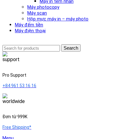
Máy in tem nhãn
Máy photocopy
Máy scan
Hộp mực máy in – máy photo
Máy đếm tiền
Máy điện thoại
Search
Pro Support
+84 961 53 16 16
Đơn từ 999K
Free Shipping*
Menu