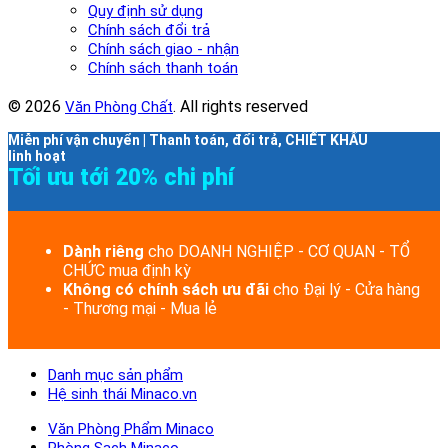
Quy định sử dụng
Chính sách đổi trả
Chính sách giao - nhận
Chính sách thanh toán
© 2026
. All rights reserved
Văn Phòng Chất
Miễn phí vận chuyển | Thanh toán, đổi trả, CHIẾT KHẤU
linh hoạt
Tối ưu tới 20% chi phí
Dành riêng
cho DOANH NGHIỆP - CƠ QUAN - TỔ
CHỨC mua định kỳ
Không có chính sách ưu đãi
cho Đại lý - Cửa hàng
- Thương mại - Mua lẻ
Danh mục sản phẩm
Hệ sinh thái Minaco.vn
Văn Phòng Phẩm Minaco
Phòng Sạch Minaco