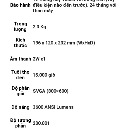
Bảo hành
điều kiện nào đến trước). 24 tháng với
thân máy
Trọng
2.3 Kg
lượng
Kích
196 x 120 x 232 mm (WxHxD)
thước
Âm thanh
2W x1
Tuổi thọ
15.000 giờ
đèn
Độ phân
SVGA (800×600)
giải
Độ sáng
3600 ANSI Lumens
Độ tương
200.001
phản