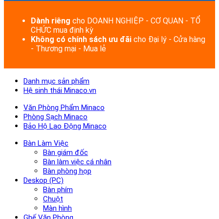
Dành riêng
cho DOANH NGHIỆP - CƠ QUAN - TỔ
CHỨC mua định kỳ
Không có chính sách ưu đãi
cho Đại lý - Cửa hàng
- Thương mại - Mua lẻ
Danh mục sản phẩm
Hệ sinh thái Minaco.vn
Văn Phòng Phẩm Minaco
Phòng Sạch Minaco
Bảo Hộ Lao Động Minaco
Bàn Làm Việc
Bàn giám đốc
Bàn làm việc cá nhân
Bàn phòng họp
Deskop (PC)
Bàn phím
Chuột
Màn hình
Ghế Văn Phòng