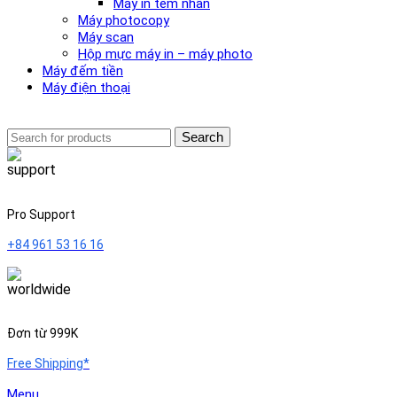
Máy in tem nhãn
Máy photocopy
Máy scan
Hộp mực máy in – máy photo
Máy đếm tiền
Máy điện thoại
Search
Pro Support
+84 961 53 16 16
Đơn từ 999K
Free Shipping*
Menu