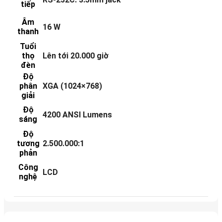
tiếp
Âm
16 W
thanh
Tuổi
thọ
Lên tới 20.000 giờ
đèn
Độ
phân
XGA (1024×768)
giải
Độ
4200 ANSI Lumens
sáng
Độ
tương
2.500.000:1
phản
Công
LCD
nghệ