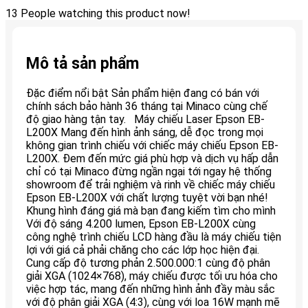
13
People watching this product now!
Mô tả sản phẩm
Đặc điểm nổi bật Sản phẩm hiện đang có bán với
chính sách bảo hành 36 tháng tại Minaco cùng chế
độ giao hàng tận tay. Máy chiếu Laser Epson EB-
L200X Mang đến hình ảnh sáng, dễ đọc trong mọi
không gian trình chiếu với chiếc máy chiếu Epson EB-
L200X. Đem đến mức giá phù hợp và dịch vụ hấp dẫn
chỉ có tại Minaco đừng ngần ngại tới ngay hệ thống
showroom để trải nghiệm và rinh về chiếc máy chiếu
Epson EB-L200X với chất lượng tuyệt vời bạn nhé!
Khung hình đáng giá mà bạn đang kiếm tìm cho mình
Với độ sáng 4.200 lumen, Epson EB-L200X cùng
công nghệ trình chiếu LCD hàng đầu là máy chiếu tiện
lợi với giá cả phải chăng cho các lớp học hiện đại.
Cung cấp độ tương phản 2.500.000:1 cùng độ phân
giải XGA (1024×768), máy chiếu được tối ưu hóa cho
việc hợp tác, mang đến những hình ảnh đầy màu sắc
với độ phân giải XGA (4:3), cùng với loa 16W mạnh mẽ