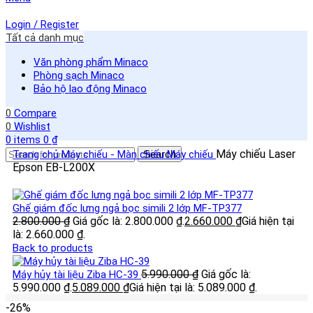
Login / Register
Tất cả danh mục
Văn phòng phẩm Minaco
Phòng sạch Minaco
Bảo hộ lao động Minaco
0
Compare
0
Wishlist
0
items
0
₫
Máy chiếu Laser
Trang chủ
Máy chiếu - Màn chiếu
Search
Máy chiếu
Epson EB-L200X
Ghế giám đốc lưng ngả bọc simili 2 lớp MF-TP377
2.800.000
₫
Giá gốc là: 2.800.000 ₫.
2.660.000
₫
Giá hiện tại
là: 2.660.000 ₫.
Back to products
5.990.000
₫
Giá gốc là:
Máy hủy tài liệu Ziba HC-39
5.990.000 ₫.
5.089.000
₫
Giá hiện tại là: 5.089.000 ₫.
-26%