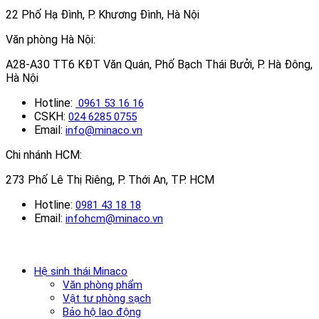
22 Phố Hạ Đình, P. Khương Đình, Hà Nội
Văn phòng Hà Nội:
A28-A30 TT6 KĐT Văn Quán, Phố Bạch Thái Bưởi, P. Hà Đông,
Hà Nội
Hotline:
0961 53 16 16
CSKH:
024 6285 0755
Email:
info@minaco.vn
Chi nhánh HCM:
273 Phố Lê Thị Riêng, P. Thới An, TP. HCM
Hotline:
0981 43 18 18
Email:
infohcm@minaco.vn
Hệ sinh thái Minaco
Văn phòng phẩm
Vật tư phòng sạch
Bảo hộ lao động