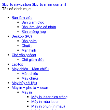
Skip to navigation
Skip to main content
Tất cả danh mục
Bàn làm việc
Bàn giám đốc
Bàn làm việc cá nhân
Bàn phòng họp
Deskop (PC)
Bàn phím
Chuột
Màn hình
Ghế văn phòng
Ghế giám đốc
Laptop
Máy chiếu – Màn chiếu
Màn chiếu
Máy chiếu
Máy hủy tài liệu
Máy in – photo – scan
Máy in
Máy in laser đen trắng
Máy in màu laser
Máy in phun (in màu)