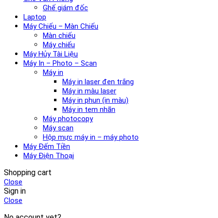
Ghế giám đốc
Laptop
Máy Chiếu – Màn Chiếu
Màn chiếu
Máy chiếu
Máy Hủy Tài Liệu
Máy In – Photo – Scan
Máy in
Máy in laser đen trắng
Máy in màu laser
Máy in phun (in màu)
Máy in tem nhãn
Máy photocopy
Máy scan
Hộp mực máy in – máy photo
Máy Đếm Tiền
Máy Điện Thoại
Shopping cart
Close
Sign in
Close
No account yet?