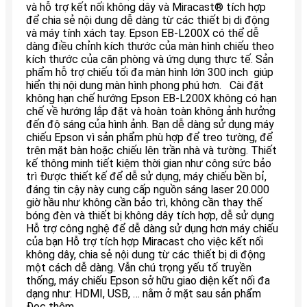
và hỗ trợ kết nối không dây và Miracast® tích hợp
để chia sẻ nội dung dễ dàng từ các thiết bị di động
và máy tính xách tay. Epson EB-L200X có thể dễ
dàng điều chỉnh kích thước của màn hình chiếu theo
kích thước của căn phòng và ứng dụng thực tế. Sản
phẩm hỗ trợ chiếu tối đa màn hình lớn 300 inch giúp
hiển thị nội dung màn hình phong phú hơn. Cài đặt
không hạn chế hướng Epson EB-L200X không có hạn
chế về hướng lắp đặt và hoàn toàn không ảnh hưởng
đến độ sáng của hình ảnh. Bạn dễ dàng sử dụng máy
chiếu Epson vì sản phẩm phù hợp để treo tường, để
trên mặt bàn hoặc chiếu lên trần nhà và tường. Thiết
kế thông minh tiết kiệm thời gian như công sức bảo
trì Được thiết kế để dễ sử dụng, máy chiếu bền bỉ,
đáng tin cậy này cung cấp nguồn sáng laser 20.000
giờ hầu như không cần bảo trì, không cần thay thế
bóng đèn và thiết bị không dây tích hợp, dễ sử dụng
Hỗ trợ công nghệ để dễ dàng sử dụng hơn máy chiếu
của bạn Hỗ trợ tích hợp Miracast cho việc kết nối
không dây, chia sẻ nội dung từ các thiết bị di động
một cách dễ dàng. Vẫn chú trọng yếu tố truyền
thống, máy chiếu Epson sở hữu giao diện kết nối đa
dạng như: HDMI, USB, … nằm ở mặt sau sản phẩm
Đọc thêm