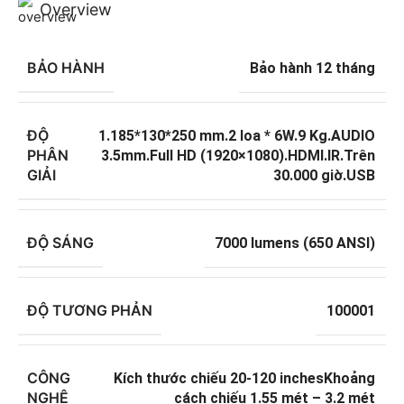
Overview
BẢO HÀNH
Bảo hành 12 tháng
ĐỘ
1.185*130*250 mm.2 loa * 6W.9 Kg.AUDIO
PHÂN
3.5mm.Full HD (1920×1080).HDMI.IR.Trên
GIẢI
30.000 giờ.USB
ĐỘ SÁNG
7000 lumens (650 ANSI)
ĐỘ TƯƠNG PHẢN
100001
CÔNG
Kích thước chiếu 20-120 inchesKhoảng
NGHỆ
cách chiếu 1.55 mét – 3.2 mét