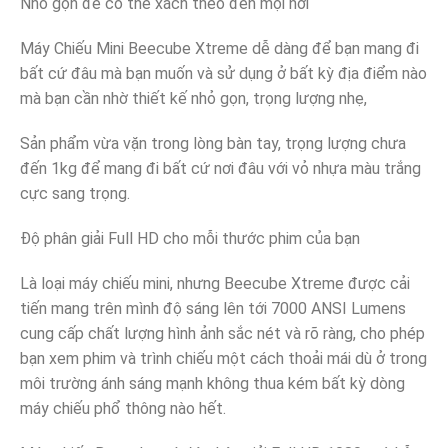
Nhỏ gọn để có thể xách theo đến mọi nơi
Máy Chiếu Mini Beecube Xtreme dễ dàng để bạn mang đi
bất cứ đâu mà bạn muốn và sử dụng ở bất kỳ địa điểm nào
mà bạn cần nhờ thiết kế nhỏ gọn, trọng lượng nhẹ,
Sản phẩm vừa vặn trong lòng bàn tay, trọng lượng chưa
đến 1kg để mang đi bất cứ nơi đâu với vỏ nhựa màu trắng
cực sang trọng.
Độ phân giải Full HD cho mỗi thước phim của bạn
Là loại máy chiếu mini, nhưng Beecube Xtreme được cải
tiến mang trên mình độ sáng lên tới 7000 ANSI Lumens
cung cấp chất lượng hình ảnh sắc nét và rõ ràng, cho phép
bạn xem phim và trình chiếu một cách thoải mái dù ở trong
môi trường ánh sáng mạnh không thua kém bất kỳ dòng
máy chiếu phổ thông nào hết.