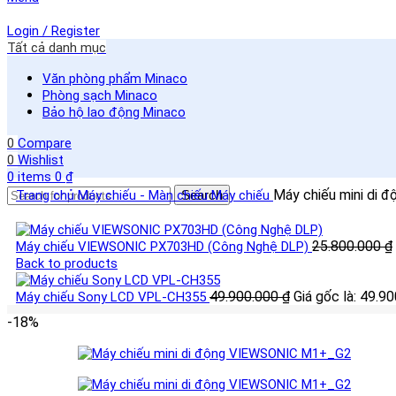
Login / Register
Tất cả danh mục
Văn phòng phẩm Minaco
Phòng sạch Minaco
Bảo hộ lao động Minaco
0
Compare
0
Wishlist
0
items
0
₫
Máy chiếu mini d
Trang chủ
Máy chiếu - Màn chiếu
Search
Máy chiếu
25.800.000
₫
Máy chiếu VIEWSONIC PX703HD (Công Nghệ DLP)
Back to products
49.900.000
₫
Giá gốc là: 49.90
Máy chiếu Sony LCD VPL-CH355
-18%