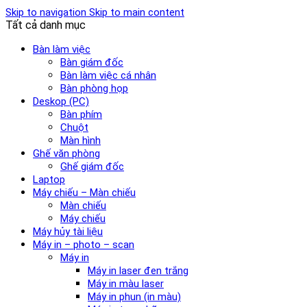
Skip to navigation
Skip to main content
Tất cả danh mục
Bàn làm việc
Bàn giám đốc
Bàn làm việc cá nhân
Bàn phòng họp
Deskop (PC)
Bàn phím
Chuột
Màn hình
Ghế văn phòng
Ghế giám đốc
Laptop
Máy chiếu – Màn chiếu
Màn chiếu
Máy chiếu
Máy hủy tài liệu
Máy in – photo – scan
Máy in
Máy in laser đen trắng
Máy in màu laser
Máy in phun (in màu)