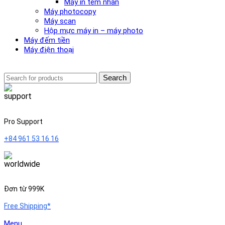
Máy in tem nhãn
Máy photocopy
Máy scan
Hộp mực máy in – máy photo
Máy đếm tiền
Máy điện thoại
Search
Pro Support
+84 961 53 16 16
Đơn từ 999K
Free Shipping*
Menu