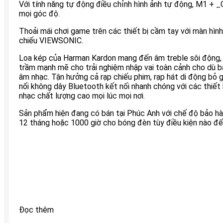
Với tính năng tự động điều chỉnh hình ảnh tự động, M1 + _
mọi góc độ.
Thoải mái chơi game trên các thiết bị cầm tay với màn hìn
chiếu VIEWSONIC.
Loa kép của Harman Kardon mang đến âm treble sôi động,
trầm mạnh mẽ cho trải nghiệm nhập vai toàn cảnh cho dù 
âm nhạc. Tận hưởng cả rạp chiếu phim, rạp hát di động bỏ g
nối không dây Bluetooth kết nối nhanh chóng với các thiết
nhạc chất lượng cao mọi lúc mọi nơi.
Sản phẩm hiện đang có bán tại Phúc Anh với chế độ bảo hà
12 tháng hoặc 1000 giờ cho bóng đèn tùy điều kiện nào đế
Đọc thêm