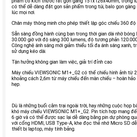
phẩm có kích thước rất gọn gàng 151x126x40mm, trọng lượ
có thể dễ dàng đặt gọn sản phẩm trong túi, balo gọn gàn
lúc mọi nơi.
Chân máy thông minh cho phép thiết lập góc chiếu 360 độ 
Sẵn sàng đồng hành cùng bạn trong thời gian dài nhờ bóng L
30.000 giờ với độ sáng 300 lumens, độ tương phản 120.000
Công nghệ ánh sáng mới giảm thiểu tối đa ánh sáng xanh, tr
sử dụng kéo dài.
Tận hưởng không gian làm việc, giải trí đỉnh cao
Máy chiếu VIEWSONIC M1+_G2 có thể chiếu hình ảnh từ 24
khoảng cách 2,6m từ máy chiếu đến màn chiếu – hoàn hảo
hẹp.
Dù là những buổi cắm trại ngoài trời, hay những cuộc họp 
khó máy chiếu VIEWSONIC M1+_G2. Pin tích hợp mang đến 
6 giờ và có thể được sạc lại dễ dàng bằng pin dự phòng q
với cổng HDMI, USB Type-A, khe đọc thẻ nhớ Micro SD dễ 
thiết bị laptop, máy tính bảng.