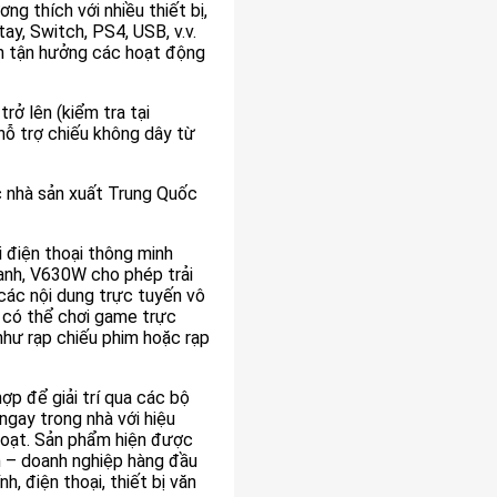
g thích với nhiều thiết bị,
ay, Switch, PS4, USB, v.v.
n tận hưởng các hoạt động
rở lên (kiểm tra tại
hỗ trợ chiếu không dây từ
các nhà sản xuất Trung Quốc
điện thoại thông minh
hanh, V630W cho phép trải
các nội dung trực tuyến vô
n có thể chơi game trực
hư rạp chiếu phim hoặc rạp
p để giải trí qua các bộ
ngay trong nhà với hiệu
 hoạt. Sản phẩm hiện được
h – doanh nghiệp hàng đầu
, điện thoại, thiết bị văn