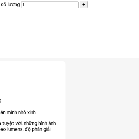
 số lượng
i
n mình nhỏ xinh.
uyệt vời, những hình ảnh
eo lumens, độ phân giải