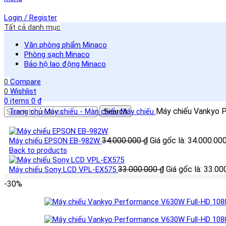
Login / Register
Tất cả danh mục
Văn phòng phẩm Minaco
Phòng sạch Minaco
Bảo hộ lao động Minaco
0
Compare
0
Wishlist
0
items
0
₫
Máy chiếu Vankyo 
Trang chủ
Máy chiếu - Màn chiếu
Search
Máy chiếu
34.000.000
₫
Giá gốc là: 34.000.000
Máy chiếu EPSON EB-982W
Back to products
33.000.000
₫
Giá gốc là: 33.00
Máy chiếu Sony LCD VPL-EX575
-30%