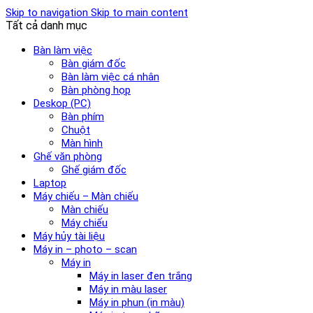
Skip to navigation
Skip to main content
Tất cả danh mục
Bàn làm việc
Bàn giám đốc
Bàn làm việc cá nhân
Bàn phòng họp
Deskop (PC)
Bàn phím
Chuột
Màn hình
Ghế văn phòng
Ghế giám đốc
Laptop
Máy chiếu – Màn chiếu
Màn chiếu
Máy chiếu
Máy hủy tài liệu
Máy in – photo – scan
Máy in
Máy in laser đen trắng
Máy in màu laser
Máy in phun (in màu)