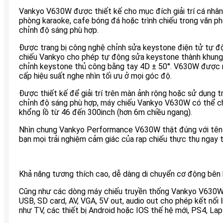
Vankyo V630W được thiết kế cho mục đích giải trí cá nhân, 
phòng karaoke, cafe bóng đá hoặc trình chiếu trong văn p
chỉnh độ sáng phù hợp.
Được trang bị công nghệ chỉnh sửa keystone điện tử tự độ
chiếu Vankyo cho phép tự động sửa keystone thành khung 
chỉnh keystone thủ công bằng tay 4D ± 50°. V630W được
cấp hiệu suất nghe nhìn tối ưu ở mọi góc độ.
Được thiết kế để giải trí trên màn ảnh rộng hoặc sử dụng 
chỉnh độ sáng phù hợp, máy chiếu Vankyo V630W có thể c
khổng lồ từ 46 đến 300inch (hơn 6m chiều ngang).
Nhìn chung Vankyo Performance V630W thật đúng với tên 
bạn mọi trải nghiệm cảm giác của rạp chiếu thực thụ ngay t
Khả năng tương thích cao, dễ dàng di chuyển cơ động bên 
Cũng như các dòng máy chiếu truyền thống Vankyo V630W
USB, SD card, AV, VGA, 5V out, audio out cho phép kết nối li
như TV, các thiết bị Android hoặc IOS thế hệ mới, PS4, La