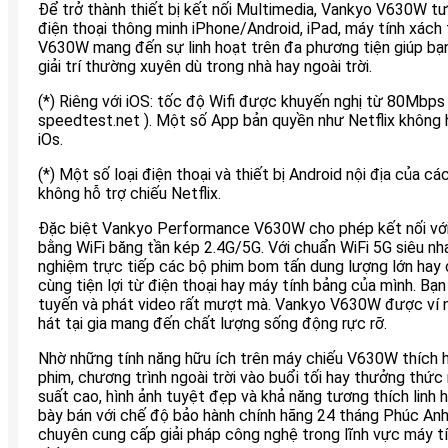
Để trở thành thiết bị kết nối Multimedia, Vankyo V630W tươn
điện thoại thông minh iPhone/Android, iPad, máy tính xách t
V630W mang đến sự linh hoạt trên đa phương tiện giúp bạ
giải trí thường xuyên dù trong nhà hay ngoài trời.
(*) Riêng với iOS: tốc độ Wifi được khuyến nghị từ 80Mbps t
speedtest.net ). Một số App bản quyền như Netflix không 
iOs.
(*) Một số loại điện thoại và thiết bị Android nội địa của 
không hỗ trợ chiếu Netflix.
Đặc biệt Vankyo Performance V630W cho phép kết nối với 
bằng WiFi băng tần kép 2.4G/5G. Với chuẩn WiFi 5G siêu n
nghiệm trực tiếp các bộ phim bom tấn dung lượng lớn hay 
cùng tiện lợi từ điện thoại hay máy tính bảng của mình. Bạ
tuyến và phát video rất mượt mà. Vankyo V630W được ví n
hát tại gia mang đến chất lượng sống động rực rỡ.
Nhờ những tính năng hữu ích trên máy chiếu V630W thích hợ
phim, chương trình ngoài trời vào buổi tối hay thưởng thức 
suất cao, hình ảnh tuyệt đẹp và khả năng tương thích linh
bày bán với chế độ bảo hành chính hãng 24 tháng Phúc An
chuyên cung cấp giải pháp công nghệ trong lĩnh vực máy tính