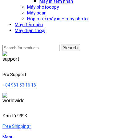
Máy in tem nhãn
Máy photocopy
Máy scan
Hộp mực máy in – máy photo
Máy đếm tiền
Máy điện thoại
Search
Pro Support
+84 961 53 16 16
Đơn từ 999K
Free Shipping*
Menu