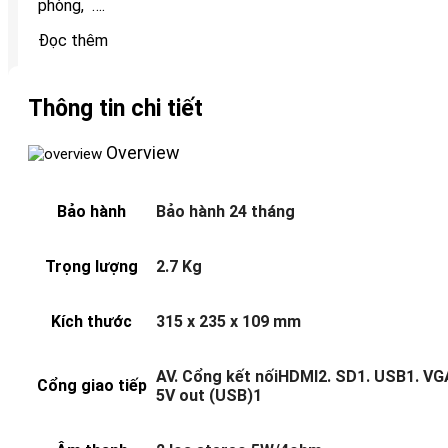
phòng, ….
Đọc thêm
Thông tin chi tiết
Overview
Bảo hành
Bảo hành 24 tháng
Trọng lượng
2.7 Kg
Kích thước
315 x 235 x 109 mm
AV. Cổng kết nốiHDMI2. SD1. USB1. VG
Cổng giao tiếp
5V out (USB)1