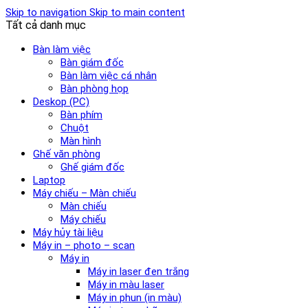
Skip to navigation
Skip to main content
Tất cả danh mục
Bàn làm việc
Bàn giám đốc
Bàn làm việc cá nhân
Bàn phòng họp
Deskop (PC)
Bàn phím
Chuột
Màn hình
Ghế văn phòng
Ghế giám đốc
Laptop
Máy chiếu – Màn chiếu
Màn chiếu
Máy chiếu
Máy hủy tài liệu
Máy in – photo – scan
Máy in
Máy in laser đen trắng
Máy in màu laser
Máy in phun (in màu)