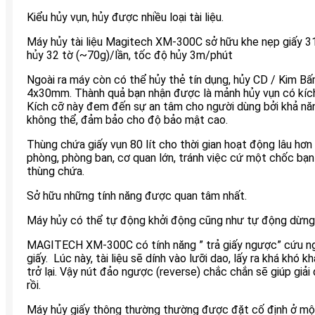
Kiểu hủy vụn, hủy được nhiều loại tài liệu.
Máy hủy tài liệu Magitech XM-300C sở hữu khe nẹp giấy 
hủy 32 tờ (~70g)/lần, tốc độ hủy 3m/phút
Ngoài ra máy còn có thể hủy thẻ tín dụng, hủy CD / Kim B
4x30mm. Thành quả bạn nhận được là mảnh hủy vụn có kích 
Kích cỡ này đem đến sự an tâm cho người dùng bởi khả năng
không thể, đảm bảo cho độ bảo mật cao.
Thùng chứa giấy vụn 80 lít cho thời gian hoạt động lâu hơn
phòng, phòng ban, cơ quan lớn, tránh việc cứ một chốc bạn
thùng chứa.
Sở hữu những tính năng được quan tâm nhất.
Máy hủy có thể tự động khởi động cũng như tự động dừng kh
MAGITECH XM-300C có tính năng ” trả giấy ngược” cứu ng
giấy. Lúc này, tài liệu sẽ dính vào lưỡi dao, lấy ra khá khó 
trở lại. Vậy nút đảo ngược (reverse) chắc chắn sẽ giúp giải
rồi.
Máy hủy giấy thông thường thường được đặt cố định ở một v