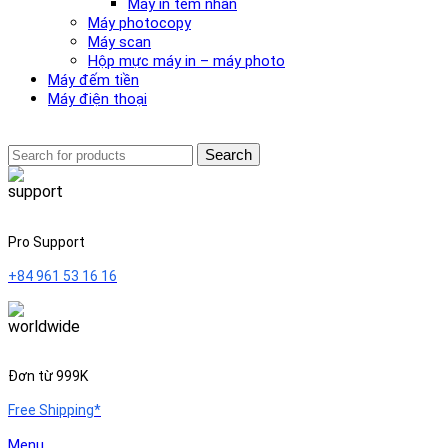
Máy in tem nhãn
Máy photocopy
Máy scan
Hộp mực máy in – máy photo
Máy đếm tiền
Máy điện thoại
Search
Pro Support
+84 961 53 16 16
Đơn từ 999K
Free Shipping*
Menu