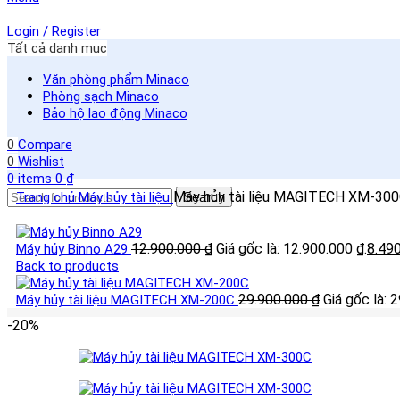
Login / Register
Tất cả danh mục
Văn phòng phẩm Minaco
Phòng sạch Minaco
Bảo hộ lao động Minaco
0
Compare
0
Wishlist
0
items
0
₫
Máy hủy tài liệu MAGITECH XM-30
Trang chủ
Máy hủy tài liệu
Search
12.900.000
₫
Giá gốc là: 12.900.000 ₫.
8.49
Máy hủy Binno A29
Back to products
29.900.000
₫
Giá gốc là: 
Máy hủy tài liệu MAGITECH XM-200C
-20%