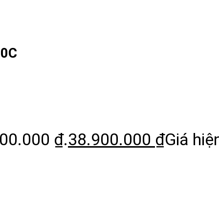
00C
900.000 ₫.
38.900.000
₫
Giá hiện