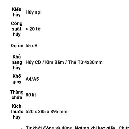
Kiểu
Hủy sợi
hủy
Công
suất
> 20 tờ
hủy
Độ ồn
55 dB
Khả
năng
Hủy CD / Kim Bấm / Thẻ Từ 4x30mm
hủy
Khổ
A4/A5
giấy
Thùng
80 lít
chứa
Kích
thước
520 x 385 x 895 mm
hủy
Tự khởi động và dừng. Ngừng khi kẹt giấy . Chứ