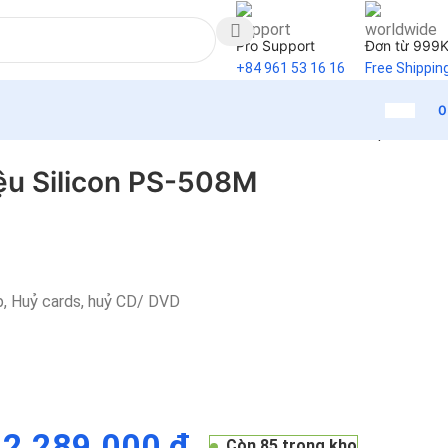
Pro Support
Đơn từ 999
+84 961 53 16 16
Free Shippin
Back to products
iệu Silicon PS-508M
p, Huỷ cards, huỷ CD/ DVD
2.289.000
₫
Còn 85 trong kho