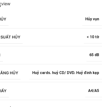
rview
HỦY
Hủy vụn
 SUẤT HỦY
< 10 tờ
N
65 dB
NĂNG HỦY
Huỷ cards. huỷ CD/ DVD. Huỷ đinh kẹp
IẤY
A4/A5