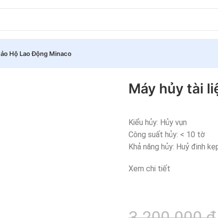
ảo Hộ Lao Động Minaco
-508M
Máy hủy tài l
Kiểu hủy: Hủy vụn
Công suất hủy: < 10 tờ
Khả năng hủy: Huỷ đinh kẹ
Xem chi tiết
3.200.000
₫