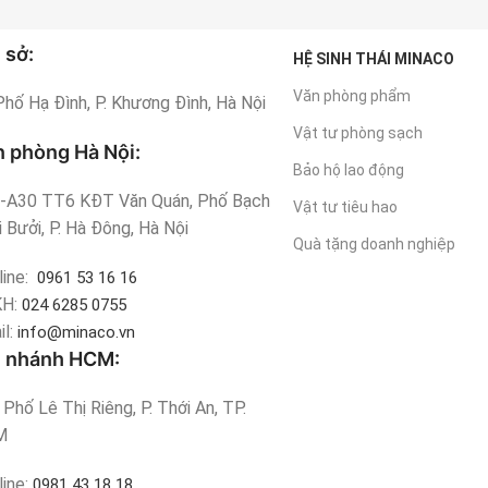
 sở:
HỆ SINH THÁI MINACO
Văn phòng phẩm
Phố Hạ Đình, P. Khương Đình, Hà Nội
Vật tư phòng sạch
 phòng Hà Nội:
Bảo hộ lao động
-A30 TT6 KĐT Văn Quán, Phố Bạch
Vật tư tiêu hao
 Bưởi, P. Hà Đông, Hà Nội
Quà tặng doanh nghiệp
line:
0961 53 16 16
KH:
024 6285 0755
il:
info@minaco.vn
i nhánh HCM:
Phố Lê Thị Riêng, P. Thới An, TP.
M
line:
0981 43 18 18