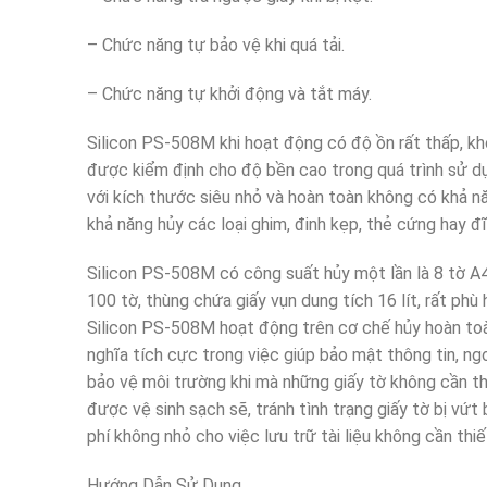
– Chức năng tự bảo vệ khi quá tải.
– Chức năng tự khởi động và tắt máy.
Silicon PS-508M khi hoạt động có độ ồn rất thấp, k
được kiểm định cho độ bền cao trong quá trình sử dụ
với kích thước siêu nhỏ và hoàn toàn không có khả 
khả năng hủy các loại ghim, đinh kẹp, thẻ cứng hay đ
Silicon PS-508M có công suất hủy một lần là 8 tờ A4
100 tờ, thùng chứa giấy vụn dung tích 16 lít, rất ph
Silicon PS-508M hoạt động trên cơ chế hủy hoàn toàn
nghĩa tích cực trong việc giúp bảo mật thông tin, ngo
bảo vệ môi trường khi mà những giấy tờ không cần th
được vệ sinh sạch sẽ, tránh tình trạng giấy tờ bị vứt
phí không nhỏ cho việc lưu trữ tài liệu không cần thiế
Hướng Dẫn Sử Dụng