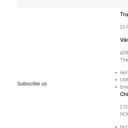
Trụ
22 
Văn
A28
Thái
Hot
CS
Subscribe us
Ema
Ch
273 
HC
Hot