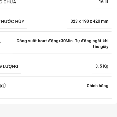
G CHỨA
16 lít
 THƯỚC HỦY
323 x 190 x 420 mm
Ả
Công suất hoạt động>30Min. Tự động ngắt khi
tắc giấy
G LƯỢNG
3. 5 Kg
 XỨ
Chính hãng