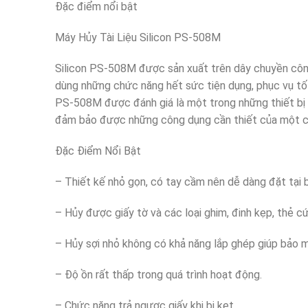
Đặc điểm nổi bật
Máy Hủy Tài Liệu Silicon PS-508M
Silicon PS-508M được sản xuất trên dây chuyền cô
dùng những chức năng hết sức tiện dụng, phục vụ tốt
PS-508M được đánh giá là một trong những thiết bị nổ
đảm bảo được những công dụng cần thiết của một chi
Đặc Điểm Nổi Bật
– Thiết kế nhỏ gọn, có tay cầm nên dễ dàng đặt tại bấ
– Hủy được giấy tờ và các loại ghim, đinh kẹp, thẻ c
– Hủy sợi nhỏ không có khả năng lắp ghép giúp bảo m
– Độ ồn rất thấp trong quá trình hoạt động.
– Chức năng trả ngược giấy khi bị kẹt.