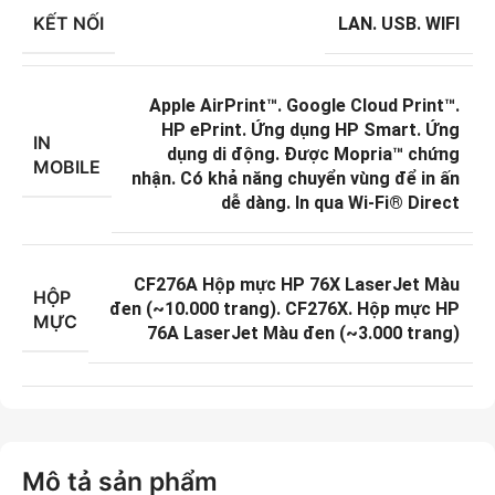
KẾT NỐI
LAN. USB. WIFI
Apple AirPrint™. Google Cloud Print™.
HP ePrint. Ứng dụng HP Smart. Ứng
IN
dụng di động. Được Mopria™ chứng
MOBILE
nhận. Có khả năng chuyển vùng để in ấn
dễ dàng. In qua Wi-Fi® Direct
CF276A Hộp mực HP 76X LaserJet Màu
HỘP
đen (~10.000 trang). CF276X. Hộp mực HP
MỰC
76A LaserJet Màu đen (~3.000 trang)
Mô tả sản phẩm