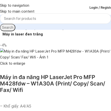
Skip to navigation
Login / Regist
Skip to main content
Search
Trang chủ
Máy in - photo - scan
Máy in
Máy in laser đen trắng
-4%
Click to enlarge
Máy in đa năng HP LaserJet Pro MFP
M428fdw – W1A30A (Print/ Copy/ Scan/
Fax/ Wifi
– Khổ giấy: A4/A5