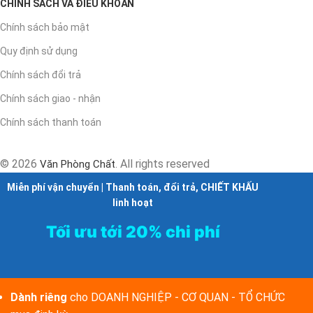
CHÍNH SÁCH VÀ ĐIỀU KHOẢN
Chính sách bảo mật
Quy định sử dụng
Chính sách đổi trả
Chính sách giao - nhận
Chính sách thanh toán
© 2026
. All rights reserved
Văn Phòng Chất
Miễn phí vận chuyển | Thanh toán, đổi trả, CHIẾT KHẤU
linh hoạt
Tối ưu tới 20% chi phí
Dành riêng
cho DOANH NGHIỆP - CƠ QUAN - TỔ CHỨC