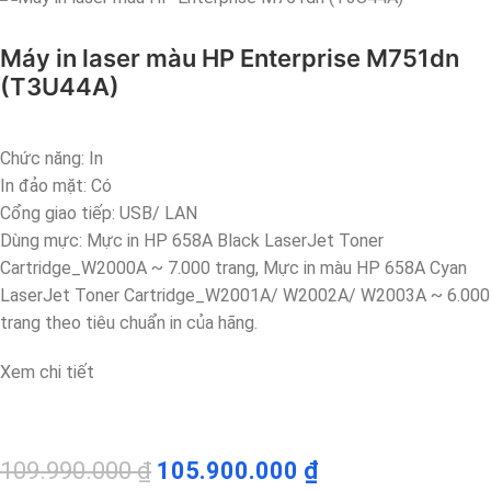
Máy in laser màu HP Enterprise M751dn
(T3U44A)
Chức năng: In
In đảo mặt: Có
Cổng giao tiếp: USB/ LAN
Dùng mực: Mực in HP 658A Black LaserJet Toner
Cartridge_W2000A ~ 7.000 trang, Mực in màu HP 658A Cyan
LaserJet Toner Cartridge_W2001A/ W2002A/ W2003A ~ 6.000
trang theo tiêu chuẩn in của hãng.
Xem chi tiết
109.990.000
₫
105.900.000
₫