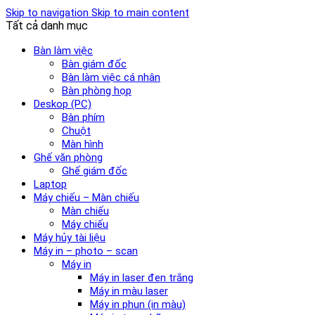
Skip to navigation
Skip to main content
Tất cả danh mục
Bàn làm việc
Bàn giám đốc
Bàn làm việc cá nhân
Bàn phòng họp
Deskop (PC)
Bàn phím
Chuột
Màn hình
Ghế văn phòng
Ghế giám đốc
Laptop
Máy chiếu – Màn chiếu
Màn chiếu
Máy chiếu
Máy hủy tài liệu
Máy in – photo – scan
Máy in
Máy in laser đen trắng
Máy in màu laser
Máy in phun (in màu)