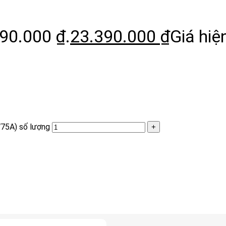
890.000 ₫.
23.390.000
₫
Giá hiện
75A) số lượng