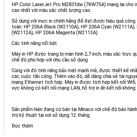
HP Color LaserJet Pro M283fdw (7KW75A) mang lại cho ng
cao nhất với màu sắc chất lượng cao.
Sử dụng với mực in chính hãng để đạt được hiệu quả công 
toàn: HP 206A Black (W2110A), HP 206A Cyan (W2111A),
(W2112A), HP 206A Magenta (W2113A)
Các tính năng nổi bật
Máy in HP được trang bị màn hình 2,7 inch, màu sắc trực q
chế độ phù hợp với nhu cầu sử dụng
Cùng với đó tính năng bảo mật mạnh mẽ, được thiết kế nh
các cuộc tấn công. Thêm vào đó, dễ dàng chia sẻ tài nguyê
mạng Ethernet tích hợp. Máy in được tích hợp kết nối Wifi,
vực không có kết nối mạng LAN, hỗ trợ in ấn kết nối không d
Sản phẩm hiện đang có bán tại Minaco với chế độ bảo hành
trợ kỹ thuật tại nơi sử dụng 12 tháng.
Đọc thêm