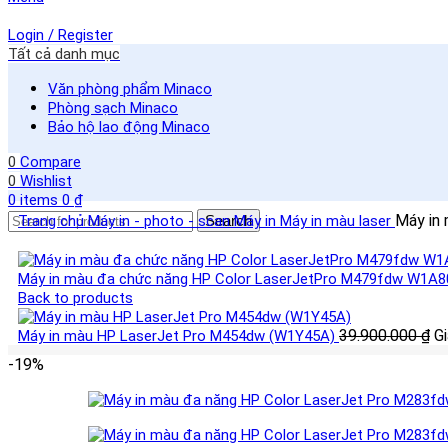
Login / Register
Tất cả danh mục
Văn phòng phẩm Minaco
Phòng sạch Minaco
Bảo hộ lao động Minaco
0
Compare
0
Wishlist
0
items
0
₫
Máy in
Trang chủ
Máy in - photo - scan
Search
Máy in
Máy in màu laser
Máy in màu đa chức năng HP Color LaserJetPro M479fdw W1A
Back to products
39.900.000
₫
Gi
Máy in màu HP LaserJet Pro M454dw (W1Y45A)
-19%