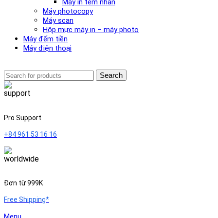
Máy in tem nhãn
Máy photocopy
Máy scan
Hộp mực máy in – máy photo
Máy đếm tiền
Máy điện thoại
Search
Pro Support
+84 961 53 16 16
Đơn từ 999K
Free Shipping*
Menu