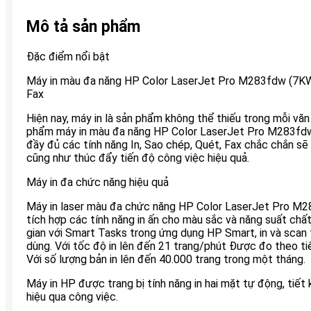
Mô tả sản phẩm
Đặc điểm nổi bật
Máy in màu đa năng HP Color LaserJet Pro M283fdw (7KW7
Fax
Hiện nay, máy in là sản phẩm không thể thiếu trong mỗi vă
phẩm máy in màu đa năng HP Color LaserJet Pro M283fd
đầy đủ các tính năng In, Sao chép, Quét, Fax chắc chắn sẽ t
cũng như thúc đẩy tiến độ công việc hiệu quả.
Máy in đa chức năng hiệu quả
Máy in laser màu đa chức năng HP Color LaserJet Pro M
tích hợp các tính năng in ấn cho màu sắc và năng suất chất
gian với Smart Tasks trong ứng dụng HP Smart, in và scan 
dùng. Với tốc độ in lên đến 21 trang/phút Được đo theo t
Với số lượng bản in lên đến 40.000 trang trong một tháng.
Máy in HP được trang bị tính năng in hai mặt tự động, tiết 
hiệu qua công việc.