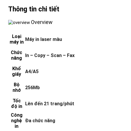
Thông tin chi tiết
Overview
Loại
Máy in laser màu
máy in
Chức
In – Copy – Scan – Fax
năng
Khổ
A4/A5
giấy
Bộ
256Mb
nhớ
Tốc
Lên đến 21 trang/phút
độ in
Công
nghệ
Đa chức năng
in