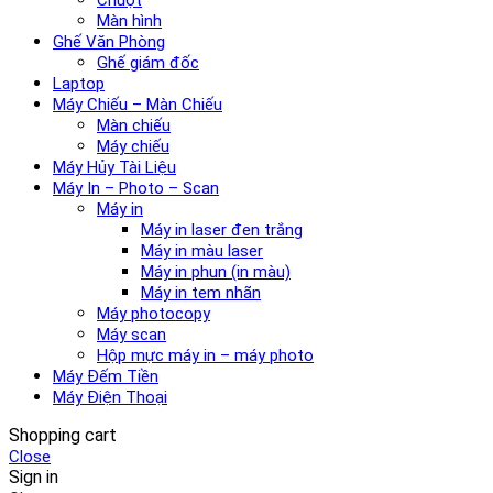
Màn hình
Ghế Văn Phòng
Ghế giám đốc
Laptop
Máy Chiếu – Màn Chiếu
Màn chiếu
Máy chiếu
Máy Hủy Tài Liệu
Máy In – Photo – Scan
Máy in
Máy in laser đen trắng
Máy in màu laser
Máy in phun (in màu)
Máy in tem nhãn
Máy photocopy
Máy scan
Hộp mực máy in – máy photo
Máy Đếm Tiền
Máy Điện Thoại
Shopping cart
Close
Sign in