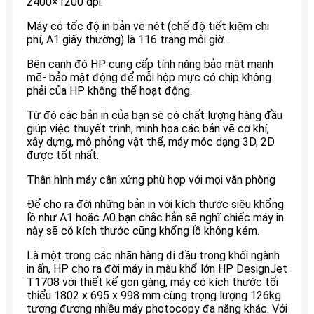
2400×1200 dpi.
Máy có tốc độ in bản vẽ nét (chế độ tiết kiệm chi
phí, A1 giấy thường) là 116 trang mỗi giờ.
Bên cạnh đó HP cung cấp tính năng bảo mật mạnh
mẽ- bảo mật động để mỗi hộp mực có chip không
phải của HP không thể hoạt động.
Từ đó các bản in của bạn sẽ có chất lượng hàng đầu
giúp việc thuyết trình, minh họa các bản vẽ cơ khí,
xây dựng, mô phỏng vật thể, máy móc dạng 3D, 2D
được tốt nhất.
Thân hình máy cân xứng phù hợp với mọi văn phòng
Để cho ra đời những bản in với kích thước siêu khổng
lồ như A1 hoặc A0 bạn chắc hẳn sẽ nghĩ chiếc máy in
này sẽ có kích thước cũng khổng lồ không kém.
Là một trong các nhãn hàng đi đầu trong khối ngành
in ấn, HP cho ra đời máy in màu khổ lớn HP DesignJet
T1708 với thiết kế gọn gàng, máy có kích thước tối
thiểu 1802 x 695 x 998 mm cùng trọng lượng 126kg
tương đương nhiều máy photocopy đa năng khác. Với