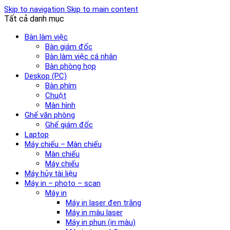
Skip to navigation
Skip to main content
Tất cả danh mục
Bàn làm việc
Bàn giám đốc
Bàn làm việc cá nhân
Bàn phòng họp
Deskop (PC)
Bàn phím
Chuột
Màn hình
Ghế văn phòng
Ghế giám đốc
Laptop
Máy chiếu – Màn chiếu
Màn chiếu
Máy chiếu
Máy hủy tài liệu
Máy in – photo – scan
Máy in
Máy in laser đen trắng
Máy in màu laser
Máy in phun (in màu)