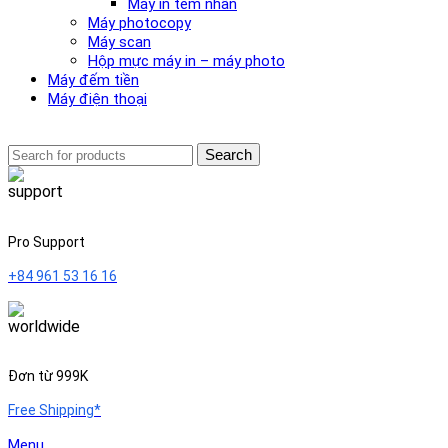
Máy in tem nhãn
Máy photocopy
Máy scan
Hộp mực máy in – máy photo
Máy đếm tiền
Máy điện thoại
Search
Pro Support
+84 961 53 16 16
Đơn từ 999K
Free Shipping*
Menu