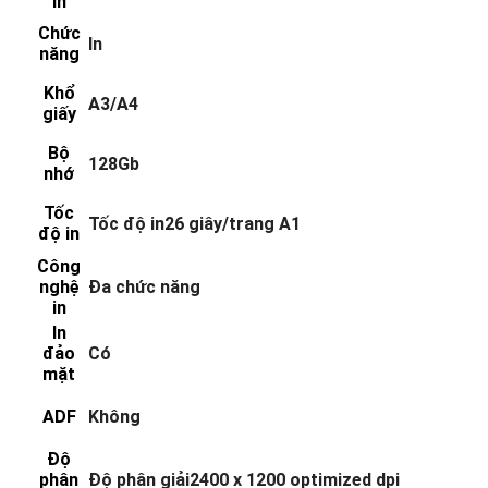
in
Chức
In
năng
Khổ
A3/A4
giấy
Bộ
128Gb
nhớ
Tốc
Tốc độ in26 giây/trang A1
độ in
Công
nghệ
Đa chức năng
in
In
đảo
Có
mặt
ADF
Không
Độ
phân
Độ phân giải2400 x 1200 optimized dpi