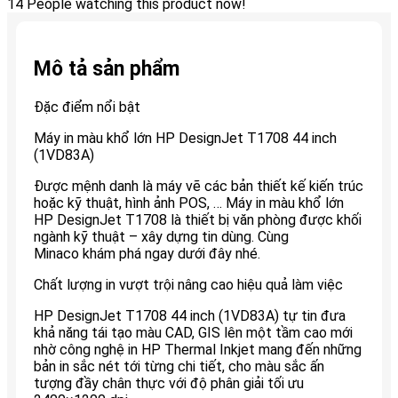
14
People watching this product now!
Mô tả sản phẩm
Đặc điểm nổi bật
Máy in màu khổ lớn HP DesignJet T1708 44 inch
(1VD83A)
Được mệnh danh là máy vẽ các bản thiết kế kiến trúc
hoặc kỹ thuật, hình ảnh POS, … Máy in màu khổ lớn
HP DesignJet T1708 là thiết bị văn phòng được khối
ngành kỹ thuật – xây dựng tin dùng. Cùng
Minaco khám phá ngay dưới đây nhé.
Chất lượng in vượt trội nâng cao hiệu quả làm việc
HP DesignJet T1708 44 inch (1VD83A) tự tin đưa
khả năng tái tạo màu CAD, GIS lên một tầm cao mới
nhờ công nghệ in HP Thermal Inkjet mang đến những
bản in sắc nét tới từng chi tiết, cho màu sắc ấn
tượng đầy chân thực với độ phân giải tối ưu