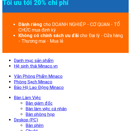
Tối ưu tới 20% chi phí
Dành riêng
cho DOANH NGHIỆP - CƠ QUAN - TỔ
CHỨC mua định kỳ
Không có chính sách ưu đãi
cho Đại lý - Cửa hàng
- Thương mại - Mua lẻ
Danh mục sản phẩm
Hệ sinh thái Minaco.vn
Văn Phòng Phẩm Minaco
Phòng Sạch Minaco
Bảo Hộ Lao Động Minaco
Bàn Làm Việc
Bàn giám đốc
Bàn làm việc cá nhân
Bàn phòng họp
Deskop (PC)
Bàn phím
Chuột