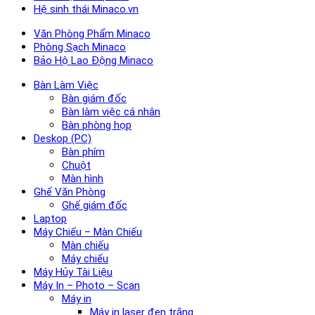
Hệ sinh thái Minaco.vn
Văn Phòng Phẩm Minaco
Phòng Sạch Minaco
Bảo Hộ Lao Động Minaco
Bàn Làm Việc
Bàn giám đốc
Bàn làm việc cá nhân
Bàn phòng họp
Deskop (PC)
Bàn phím
Chuột
Màn hình
Ghế Văn Phòng
Ghế giám đốc
Laptop
Máy Chiếu – Màn Chiếu
Màn chiếu
Máy chiếu
Máy Hủy Tài Liệu
Máy In – Photo – Scan
Máy in
Máy in laser đen trắng