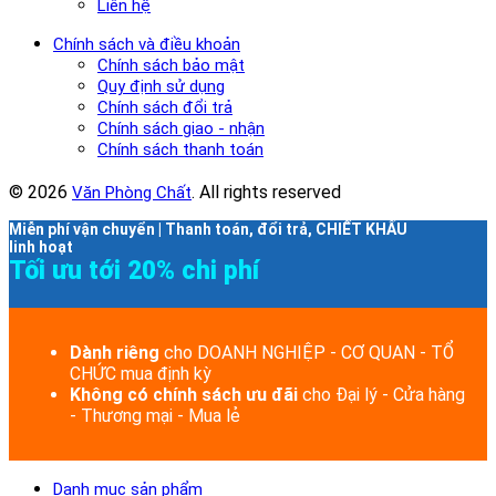
Liên hệ
Chính sách và điều khoản
Chính sách bảo mật
Quy định sử dụng
Chính sách đổi trả
Chính sách giao - nhận
Chính sách thanh toán
© 2026
. All rights reserved
Văn Phòng Chất
Miễn phí vận chuyển | Thanh toán, đổi trả, CHIẾT KHẤU
linh hoạt
Tối ưu tới 20% chi phí
Dành riêng
cho DOANH NGHIỆP - CƠ QUAN - TỔ
CHỨC mua định kỳ
Không có chính sách ưu đãi
cho Đại lý - Cửa hàng
- Thương mại - Mua lẻ
Danh mục sản phẩm