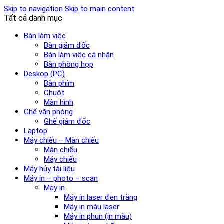
Skip to navigation
Skip to main content
Tất cả danh mục
Bàn làm việc
Bàn giám đốc
Bàn làm việc cá nhân
Bàn phòng họp
Deskop (PC)
Bàn phím
Chuột
Màn hình
Ghế văn phòng
Ghế giám đốc
Laptop
Máy chiếu – Màn chiếu
Màn chiếu
Máy chiếu
Máy hủy tài liệu
Máy in – photo – scan
Máy in
Máy in laser đen trắng
Máy in màu laser
Máy in phun (in màu)