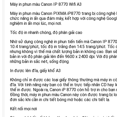
Máy in phun màu Canon IP 8770 Wifi A3
Máy in phun màu Canon PIXMA iP8770 trang bị công nghệ kế
chức năng in ấn qua đám mây, kết hợp với công nghệ Google
nghiệm in ấn mọi lúc, mọi nơi.
Tốc độ in nhanh chóng, độ phân giải cao
Nhờ sử dụng công nghệ in phun tiến tiến mà Canon IP 8770
10.4 trang/phút, tốc độ in trắng đen 14.5 trang/phút. Tốc
nhưng không vì thế mà chất lượng bản in không cao. Bạn sẽ
bản in với độ phân giải lên đến 9600 x 2400 dpi. Với độ phân
những bản in sắc nét, sống động.
In được lên đĩa, giấy khổ A3
Không chỉ in được các loại giấy thông thường mà máy in còn
đĩa. Với tính năng này bạn có thể in trực tiếp nhãn CD hay
thể in được. Ngoài ra, Canon iP 8770 còn hỗ trợ in cho bạn
Đồng thời, máy in phun màu Canon này còn được trang bị l
đơn sắc khi cần in chi tiết bóng mờ hoặc các chi tiết lạ.
Kết nối mọi nơi