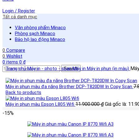
Login / Register
Tất cả danh mục
Văn phòng phẩm Minaco
Phòng sạch Minaco
Bảo hộ lao động Minaco
0
Compare
0
Wishlist
0
items
0
₫
Má
Trang chủ
Máy in - photo - scan
Search
Máy in
Máy in phun (in màu)
7.
Máy in phun màu đa năng Brother DCP-T820DW In Copy Scan
Back to products
11.900.000
₫
Giá gốc là: 11.9
Máy in phun màu Epson L805 Wifi
-15%