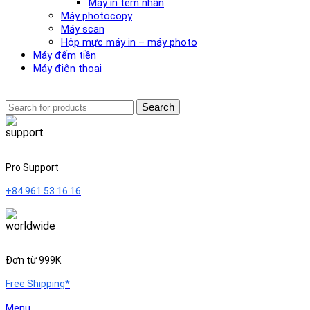
Máy in tem nhãn
Máy photocopy
Máy scan
Hộp mực máy in – máy photo
Máy đếm tiền
Máy điện thoại
Search
Pro Support
+84 961 53 16 16
Đơn từ 999K
Free Shipping*
Menu