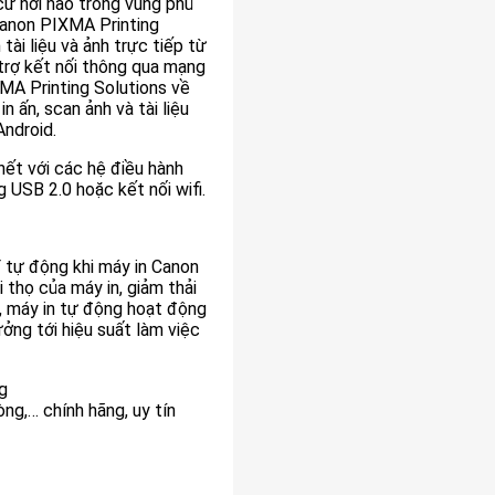
cứ nơi nào trong vùng phủ
Canon PIXMA Printing
tài liệu và ảnh trực tiếp từ
 trợ kết nối thông qua mạng
XMA Printing Solutions về
n ấn, scan ảnh và tài liệu
Android.
hết với các hệ điều hành
 USB 2.0 hoặc kết nối wifi.
 tự động khi máy in Canon
 thọ của máy in, giảm thải
, máy in tự động hoạt động
ưởng tới hiệu suất làm việc
g
òng,… chính hãng, uy tín