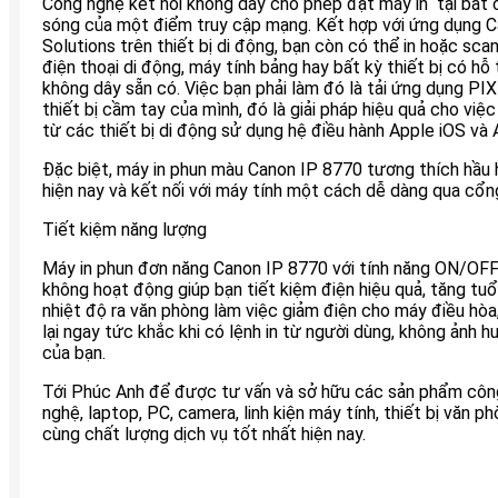
Công nghệ kết nối không dây cho phép đặt máy in tại bất 
sóng của một điểm truy cập mạng. Kết hợp với ứng dụng 
Solutions trên thiết bị di động, bạn còn có thể in hoặc scan 
điện thoại di động, máy tính bảng hay bất kỳ thiết bị có hỗ
không dây sẵn có. Việc bạn phải làm đó là tải ứng dụng PI
thiết bị cầm tay của mình, đó là giải pháp hiệu quả cho việc i
từ các thiết bị di động sử dụng hệ điều hành Apple iOS và 
Đặc biệt, máy in phun màu Canon IP 8770 tương thích hầu 
hiện nay và kết nối với máy tính một cách dễ dàng qua cổng
Tiết kiệm năng lượng
Máy in phun đơn năng Canon IP 8770 với tính năng ON/OFF
không hoạt động giúp bạn tiết kiệm điện hiệu quả, tăng tuổi
nhiệt độ ra văn phòng làm việc giảm điện cho máy điều hòa
lại ngay tức khắc khi có lệnh in từ người dùng, không ảnh h
của bạn.
Tới Phúc Anh để được tư vấn và sở hữu các sản phẩm côn
nghệ, laptop, PC, camera, linh kiện máy tính, thiết bị văn ph
cùng chất lượng dịch vụ tốt nhất hiện nay.