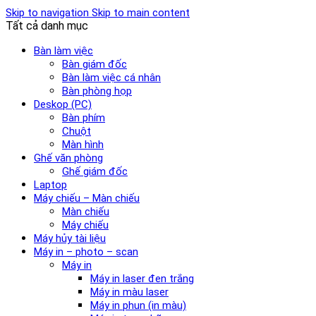
Skip to navigation
Skip to main content
Tất cả danh mục
Bàn làm việc
Bàn giám đốc
Bàn làm việc cá nhân
Bàn phòng họp
Deskop (PC)
Bàn phím
Chuột
Màn hình
Ghế văn phòng
Ghế giám đốc
Laptop
Máy chiếu – Màn chiếu
Màn chiếu
Máy chiếu
Máy hủy tài liệu
Máy in – photo – scan
Máy in
Máy in laser đen trắng
Máy in màu laser
Máy in phun (in màu)