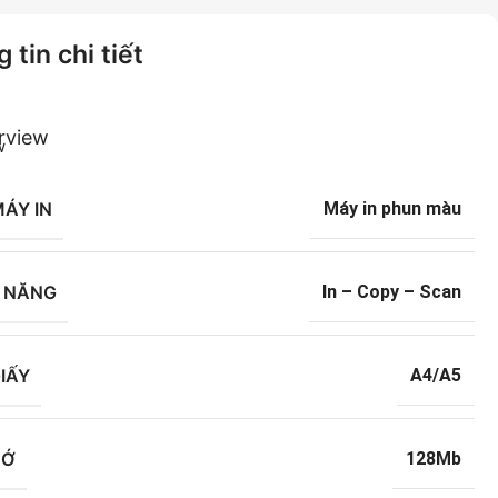
 tin chi tiết
rview
MÁY IN
Máy in phun màu
 NĂNG
In – Copy – Scan
IẤY
A4/A5
HỚ
128Mb