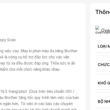
Thông
Ove
Copy Scan
LOẠI 
ông việc cao. Máy in phun màu đa năng Brother
ẽ là công cụ hỗ trợ đắc lực cho các văn
, hay từ xa đều được đáp ứng. Thỏa sức in ấn
CHỨC
 phẩm cho mỗi chức năng khác nhau.
KHỔ G
u 16.5 trang/phút (Dựa trên tiêu chuẩn ISO /
àu Brother tăng tốc quy trình làm việc của bạn
BỘ N
n ngắn hơn,. Từ việc in các báo cáo chuyên
 tự tin tạo ra các tài liệu kinh doanh mạnh mẽ