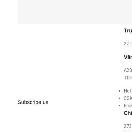
Trụ
22 
Văn
A28
Thái
Hot
CS
Subscribe us
Ema
Ch
273 