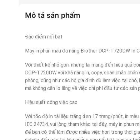
Mô tả sản phẩm
Đặc điểm nổi bật
Máy in phun màu đa năng Brother DCP-T720DW In 
Với thiết kế nhỏ gọn, nhưng lại mang đến hiệu quả c
DCP-T720DW với khả năng in, copy, scan chắc chắn s
phòng, cũng như các hộ gia đình dù làm việc tại chỗ
mà không cần lo lắng về việc chi phí đầu tư các sản
Hiệu suất công việc cao
Với tốc độ in tài liệu trắng đen 17 trang/phút, in mà
IEC 24734, vui lòng tham khảo tại đây, máy in phun m
để bạn có thể làm được nhiều việc hơn trong thời gia
nghiệp đến các tài liệu quảng cáo nổi bật, bạn có thể