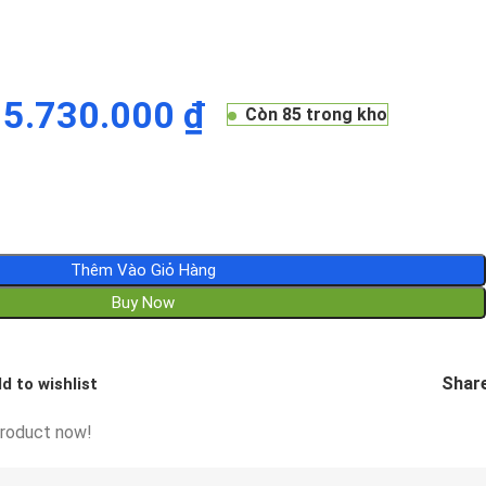
5.730.000
₫
Còn 85 trong kho
Thêm Vào Giỏ Hàng
Buy Now
Share
d to wishlist
product now!