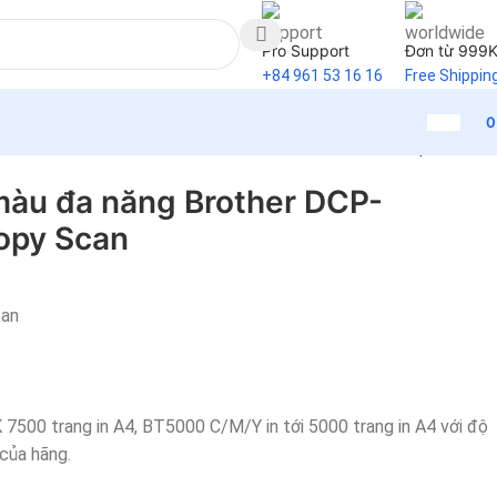
Pro Support
Đơn từ 999
+84 961 53 16 16
Free Shippin
can
Back to products
màu đa năng Brother DCP-
opy Scan
can
00 trang in A4, BT5000 C/M/Y in tới 5000 trang in A4 với độ
 của hãng.