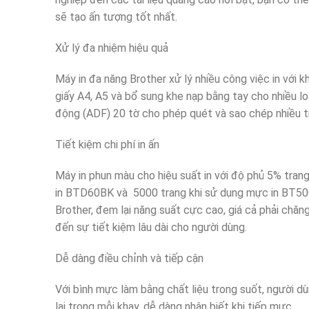
sẽ tạo ấn tượng tốt nhất.
Xử lý đa nhiệm hiệu quả
Máy in đa năng Brother xử lý nhiều công việc in với 
giấy A4, A5 và bổ sung khe nạp bằng tay cho nhiều loạ
động (ADF) 20 tờ cho phép quét và sao chép nhiều t
Tiết kiệm chi phí in ấn
Máy in phun màu cho hiệu suất in với độ phủ 5% tran
in BTD60BK và 5000 trang khi sử dụng mực in BT500
Brother, đem lại năng suất cực cao, giá cả phải chă
đến sự tiết kiệm lâu dài cho người dùng.
Dễ dàng điều chỉnh và tiếp cận
Với bình mực làm bằng chất liệu trong suốt, người d
lại trong mỗi khay, dễ dàng nhận biết khi tiếp mực.