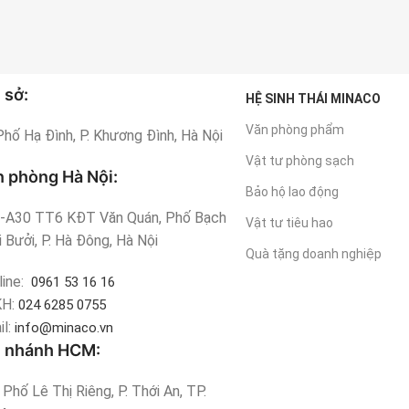
 sở:
HỆ SINH THÁI MINACO
Văn phòng phẩm
Phố Hạ Đình, P. Khương Đình, Hà Nội
Vật tư phòng sạch
 phòng Hà Nội:
Bảo hộ lao động
-A30 TT6 KĐT Văn Quán, Phố Bạch
Vật tư tiêu hao
 Bưởi, P. Hà Đông, Hà Nội
Quà tặng doanh nghiệp
line:
0961 53 16 16
KH:
024 6285 0755
il:
info@minaco.vn
i nhánh HCM:
Phố Lê Thị Riêng, P. Thới An, TP.