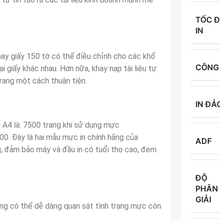
TỐC 
IN
khay giấy 150 tờ có thể điều chỉnh cho các khổ
CÔNG 
i giấy khác nhau. Hơn nữa, khay nạp tài liệu tự
rang một cách thuận tiện.
IN ĐẢ
g A4 là: 7500 trang khi sử dụng mực
0. Đây là hai mẫu mực in chính hãng của
ADF
ng, đảm bảo máy và đầu in có tuổi thọ cao, đem
ĐỘ
PHÂN
GIẢI
ùng có thể dễ dàng quan sát tình trạng mực còn