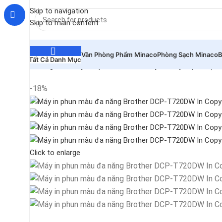
Skip to navigation
Skip to main content
Văn Phòng Phẩm Minaco
Phòng Sạch Minaco
B
Tất Cả Danh Mục
Trang chủ
Máy in - photo - scan
Máy in
Máy in phun (in
-18%
Click to enlarge