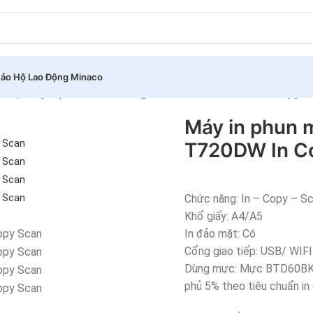
ảo Hộ Lao Động Minaco
Máy in phun màu đa năng Brother DCP-T720DW In Copy S
 màu)
Máy in phun 
T720DW In C
Chức năng: In – Copy – S
Khổ giấy: A4/A5
In đảo mặt: Có
Cổng giao tiếp: USB/ WIFI
Dùng mực: Mực BTD60BK 75
phủ 5% theo tiêu chuẩn in