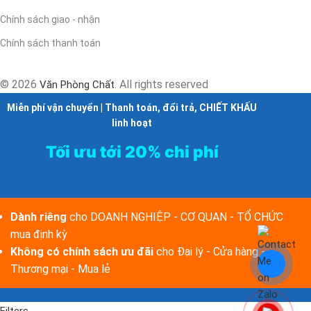
Chính sách giao - nhận
Chính sách thanh toán
© 2026
. All rights reserved
Văn Phòng Chất
Miễn phí vận chuyển | Thanh toán, đổi trả, CHIẾT KHẤU
linh hoạt
Tối ưu tới 20% chi phí
Dành riêng
cho DOANH NGHIỆP - CƠ QUAN - TỔ CHỨC
mua định kỳ
Không có chính sách ưu đãi
cho Đại lý - Cửa hàng -
Thương mại - Mua lẻ