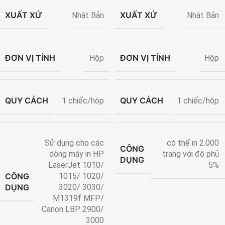
XUẤT XỨ
XUẤT XỨ
Nhật Bản
Nhật Bản
ĐƠN VỊ TÍNH
ĐƠN VỊ TÍNH
Hộp
Hộp
QUY CÁCH
QUY CÁCH
1 chiếc/hộp
1 chiếc/hộp
Sử dụng cho các
có thể in 2.000
CÔNG
dòng máy in HP
trang với độ phủ
DỤNG
LaserJet 1010/
5%
CÔNG
1015/ 1020/
DỤNG
3020/ 3030/
M1319f MFP/
Canon LBP 2900/
3000