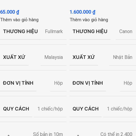
65.000
₫
1.600.000
₫
Thêm vào giỏ hàng
Thêm vào giỏ hàng
THƯƠNG HIỆU
THƯƠNG HIỆU
Fullmark
Canon
XUẤT XỨ
XUẤT XỨ
Malaysia
Nhật Bản
ĐƠN VỊ TÍNH
ĐƠN VỊ TÍNH
Hộp
Hộp
QUY CÁCH
QUY CÁCH
1 chiếc/hộp
1 chiếc/hộp
Số bản in 10m
Có thể in 2.400