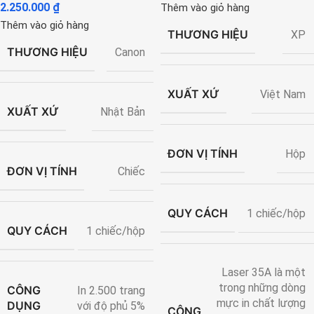
2.250.000
₫
Thêm vào giỏ hàng
Thêm vào giỏ hàng
THƯƠNG HIỆU
XP
THƯƠNG HIỆU
Canon
XUẤT XỨ
Việt Nam
XUẤT XỨ
Nhật Bản
ĐƠN VỊ TÍNH
Hộp
ĐƠN VỊ TÍNH
Chiếc
QUY CÁCH
1 chiếc/hộp
QUY CÁCH
1 chiếc/hộp
Laser 35A là một
trong những dòng
CÔNG
In 2.500 trang
mực in chất lượng
DỤNG
với độ phủ 5%
CÔNG