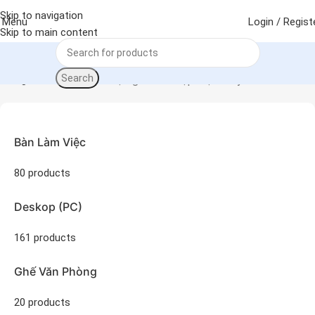
Skip to navigation
Menu
Login / Regist
Skip to main content
Search
Sản phẩm được gắn thẻ “hộp mực máy in”
Trang chủ
Bàn Làm Việc
80 products
Deskop (PC)
161 products
Ghế Văn Phòng
20 products