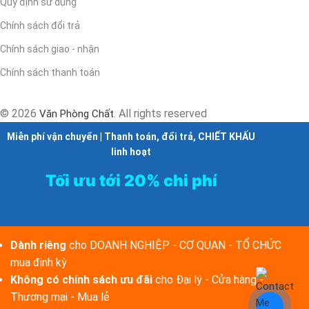
Quy định sử dụng
Chính sách đổi trả
Chính sách giao - nhận
Chính sách thanh toán
© 2026
. All rights reserved
Văn Phòng Chất
Miễn phí vận chuyển | Thanh toán, đổi trả, CHIẾT KHẤU
linh hoạt
Tối ưu tới 20% chi phí
Dành riêng
cho DOANH NGHIỆP - CƠ QUAN - TỔ CHỨC
mua định kỳ
Không có chính sách ưu đãi
cho Đại lý - Cửa hàng -
Thương mại - Mua lẻ