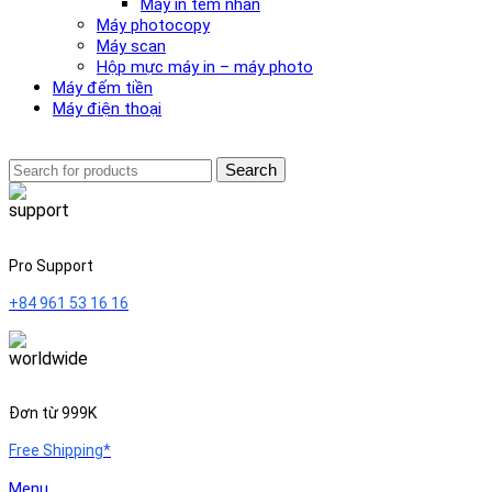
Máy in tem nhãn
Máy photocopy
Máy scan
Hộp mực máy in – máy photo
Máy đếm tiền
Máy điện thoại
Search
Pro Support
+84 961 53 16 16
Đơn từ 999K
Free Shipping*
Menu