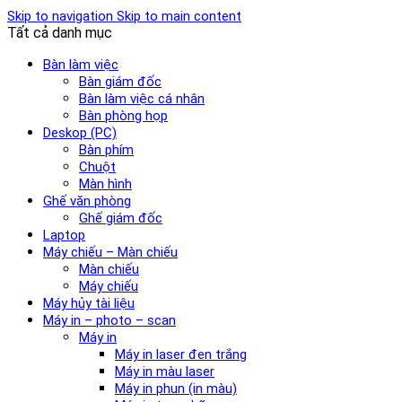
Skip to navigation
Skip to main content
Tất cả danh mục
Bàn làm việc
Bàn giám đốc
Bàn làm việc cá nhân
Bàn phòng họp
Deskop (PC)
Bàn phím
Chuột
Màn hình
Ghế văn phòng
Ghế giám đốc
Laptop
Máy chiếu – Màn chiếu
Màn chiếu
Máy chiếu
Máy hủy tài liệu
Máy in – photo – scan
Máy in
Máy in laser đen trắng
Máy in màu laser
Máy in phun (in màu)