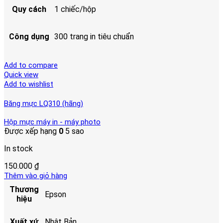
Quy cách
1 chiếc/hộp
Công dụng
300 trang in tiêu chuẩn
Add to compare
Quick view
Add to wishlist
Băng mực LQ310 (hãng)
Hộp mực máy in - máy photo
Được xếp hạng
0
5 sao
In stock
150.000
₫
Thêm vào giỏ hàng
Thương
Epson
hiệu
Xuất xứ
Nhật Bản