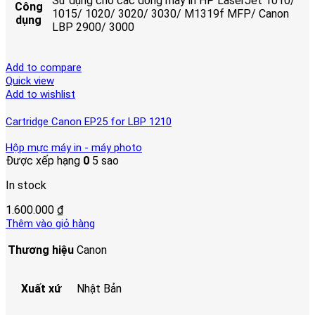
Sử dụng cho các dòng máy in HP LaserJet 1010/
Công
1015/ 1020/ 3020/ 3030/ M1319f MFP/ Canon
dụng
LBP 2900/ 3000
Add to compare
Quick view
Add to wishlist
Cartridge Canon EP25 for LBP 1210
Hộp mực máy in - máy photo
Được xếp hạng
0
5 sao
In stock
1.600.000
₫
Thêm vào giỏ hàng
Thương hiệu
Canon
Xuất xứ
Nhật Bản