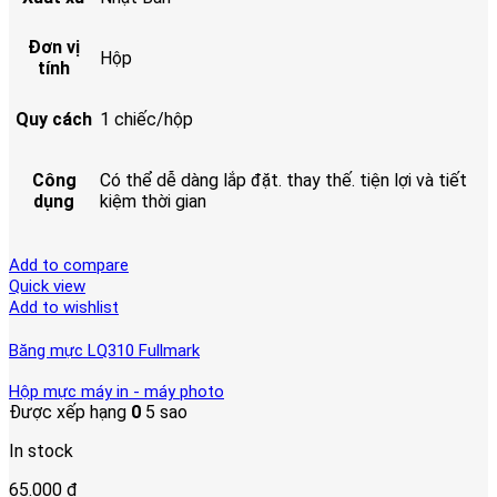
Đơn vị
Hộp
tính
Quy cách
1 chiếc/hộp
Công
Có thể dễ dàng lắp đặt. thay thế. tiện lợi và tiết
dụng
kiệm thời gian
Add to compare
Quick view
Add to wishlist
Băng mực LQ310 Fullmark
Hộp mực máy in - máy photo
Được xếp hạng
0
5 sao
In stock
65.000
₫