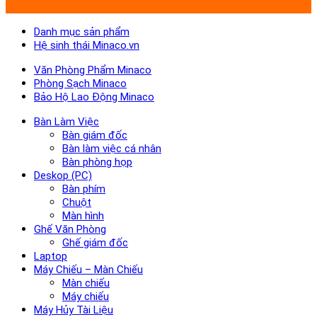
Danh mục sản phẩm
Hệ sinh thái Minaco.vn
Văn Phòng Phẩm Minaco
Phòng Sạch Minaco
Bảo Hộ Lao Động Minaco
Bàn Làm Việc
Bàn giám đốc
Bàn làm việc cá nhân
Bàn phòng họp
Deskop (PC)
Bàn phím
Chuột
Màn hình
Ghế Văn Phòng
Ghế giám đốc
Laptop
Máy Chiếu – Màn Chiếu
Màn chiếu
Máy chiếu
Máy Hủy Tài Liệu