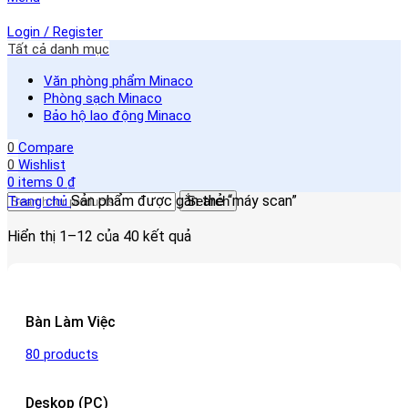
Login / Register
Tất cả danh mục
Văn phòng phẩm Minaco
Phòng sạch Minaco
Bảo hộ lao động Minaco
0
Compare
0
Wishlist
0
items
0
₫
Sản phẩm được gắn thẻ “máy scan”
Trang chủ
Search
Hiển thị 1–12 của 40 kết quả
Bàn Làm Việc
80 products
Deskop (PC)