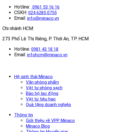
Hotline:
0961 53 16 16
CSKH:
024 6285 0755
Email:
info@minaco.vn
Chi nhánh HCM:
273 Phố Lê Thị Riêng, P. Thới An, TP. HCM
Hotline:
0981 43 18 18
Email:
infohcm@minaco.vn
Hệ sinh thái Minaco
Văn phòng phẩm
Vật tư phòng sạch
Bảo hộ lao động
Vật tư tiêu hao
Quà tặng doanh nghiệp
Thông tin
Giới thiệu về VPP Minaco
Minaco Blog
Thông tin khuyến mại