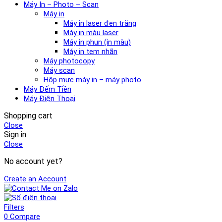
Máy In – Photo – Scan
Máy in
Máy in laser đen trắng
Máy in màu laser
Máy in phun (in màu)
Máy in tem nhãn
Máy photocopy
Máy scan
Hộp mực máy in – máy photo
Máy Đếm Tiền
Máy Điện Thoại
Shopping cart
Close
Sign in
Close
No account yet?
Create an Account
Filters
0
Compare