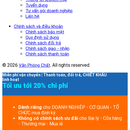
Tuyển dụng
Tư vấn gói doanh nghiệp
Liên hệ
Chính sách và điều khoản
Chính sách bảo mật
Quy định sử dụng
Chính sách đổi trả
Chính sách giao - nhận
Chính sách thanh toán
© 2026
. All rights reserved
Văn Phòng Chất
Miễn phí vận chuyển | Thanh toán, đổi trả, CHIẾT KHẤU
linh hoạt
Tối ưu tới 20% chi phí
Dành riêng
cho DOANH NGHIỆP - CƠ QUAN - TỔ
CHỨC mua định kỳ
Không có chính sách ưu đãi
cho Đại lý - Cửa hàng
- Thương mại - Mua lẻ