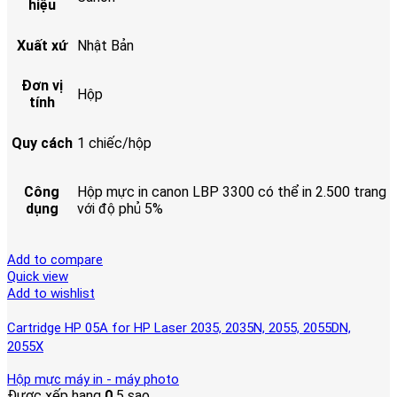
hiệu
Xuất xứ
Nhật Bản
Đơn vị
Hộp
tính
Quy cách
1 chiếc/hộp
Công
Hộp mực in canon LBP 3300 có thể in 2.500 trang
dụng
với độ phủ 5%
Add to compare
Quick view
Add to wishlist
Cartridge HP 05A for HP Laser 2035, 2035N, 2055, 2055DN,
2055X
Hộp mực máy in - máy photo
Được xếp hạng
0
5 sao