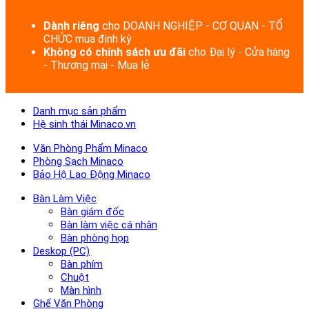
Dành riêng
cho DOANH NGHIỆP - CƠ QUAN - TỔ
CHỨC mua định kỳ
Không có chính sách ưu đãi
cho Đại lý - Cửa hàng
- Thương mại - Mua lẻ
Danh mục sản phẩm
Hệ sinh thái Minaco.vn
Văn Phòng Phẩm Minaco
Phòng Sạch Minaco
Bảo Hộ Lao Động Minaco
Bàn Làm Việc
Bàn giám đốc
Bàn làm việc cá nhân
Bàn phòng họp
Deskop (PC)
Bàn phím
Chuột
Màn hình
Ghế Văn Phòng