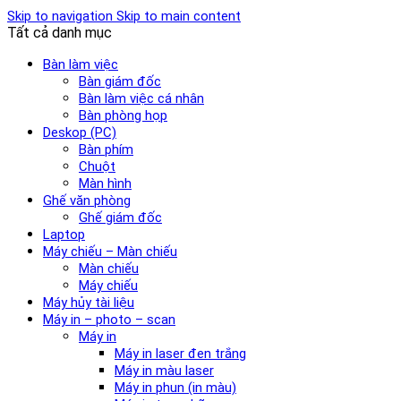
Skip to navigation
Skip to main content
Tất cả danh mục
Bàn làm việc
Bàn giám đốc
Bàn làm việc cá nhân
Bàn phòng họp
Deskop (PC)
Bàn phím
Chuột
Màn hình
Ghế văn phòng
Ghế giám đốc
Laptop
Máy chiếu – Màn chiếu
Màn chiếu
Máy chiếu
Máy hủy tài liệu
Máy in – photo – scan
Máy in
Máy in laser đen trắng
Máy in màu laser
Máy in phun (in màu)