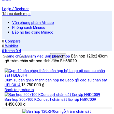
Login / Register
Tất cả danh mục
Văn phòng phẩm Minaco
Phòng sạch Minaco
Bảo hộ lao động Minaco
0
Compare
0
Wishlist
0
items
0
₫
Bàn họp 120x240cm
Trang chủ
Bàn làm việc
Bàn phòng họp
Search
gỗ tràm chân sắt sơn tĩnh điện BH68029
Cụm 10 bàn ghép thành bàn họp hệ Lego gỗ cao su chân sắt
13.750.000
₫
HBLG014
Back to products
Bàn họp 200x100 KConcept chân sắt lắp ráp HBKC009
4.450.000
₫