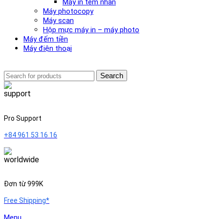
Máy in tem nhãn
Máy photocopy
Máy scan
Hộp mực máy in – máy photo
Máy đếm tiền
Máy điện thoại
Search
Pro Support
+84 961 53 16 16
Đơn từ 999K
Free Shipping*
Menu