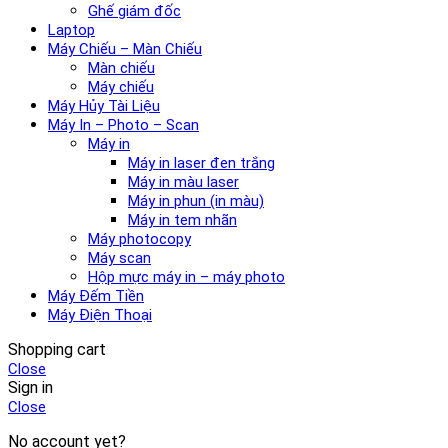
Ghế giám đốc
Laptop
Máy Chiếu – Màn Chiếu
Màn chiếu
Máy chiếu
Máy Hủy Tài Liệu
Máy In – Photo – Scan
Máy in
Máy in laser đen trắng
Máy in màu laser
Máy in phun (in màu)
Máy in tem nhãn
Máy photocopy
Máy scan
Hộp mực máy in – máy photo
Máy Đếm Tiền
Máy Điện Thoại
Shopping cart
Close
Sign in
Close
No account yet?