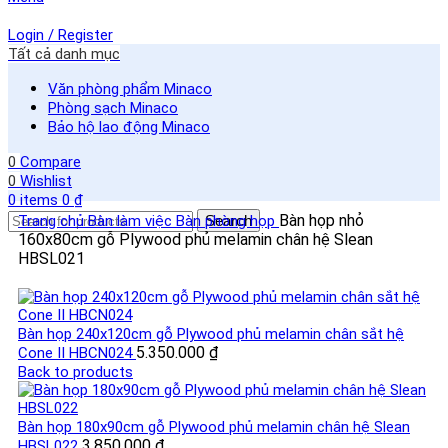
Login / Register
Tất cả danh mục
Văn phòng phẩm Minaco
Phòng sạch Minaco
Bảo hộ lao động Minaco
0
Compare
0
Wishlist
0
items
0
₫
Bàn họp nhỏ
Trang chủ
Bàn làm việc
Bàn phòng họp
Search
160x80cm gỗ Plywood phủ melamin chân hệ Slean
HBSL021
Bàn họp 240x120cm gỗ Plywood phủ melamin chân sắt hệ
5.350.000
₫
Cone II HBCN024
Back to products
Bàn họp 180x90cm gỗ Plywood phủ melamin chân hệ Slean
3.850.000
₫
HBSL022