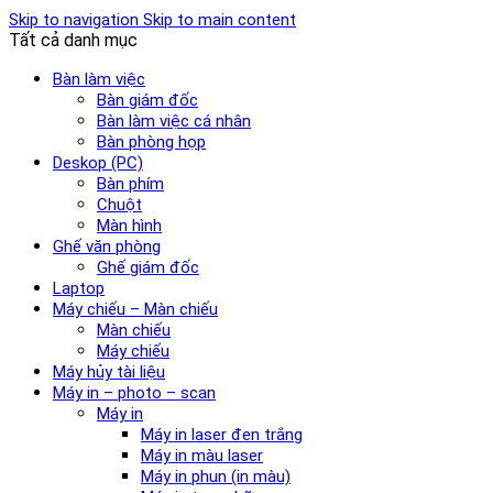
Skip to navigation
Skip to main content
Tất cả danh mục
Bàn làm việc
Bàn giám đốc
Bàn làm việc cá nhân
Bàn phòng họp
Deskop (PC)
Bàn phím
Chuột
Màn hình
Ghế văn phòng
Ghế giám đốc
Laptop
Máy chiếu – Màn chiếu
Màn chiếu
Máy chiếu
Máy hủy tài liệu
Máy in – photo – scan
Máy in
Máy in laser đen trắng
Máy in màu laser
Máy in phun (in màu)