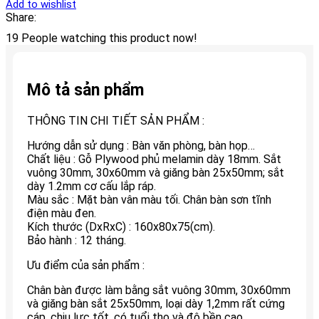
Add to wishlist
Share:
19
People watching this product now!
Mô tả sản phẩm
THÔNG TIN CHI TIẾT SẢN PHẨM :
Hướng dẫn sử dụng : Bàn văn phòng, bàn họp…
Chất liệu : Gỗ Plywood phủ melamin dày 18mm. Sắt
vuông 30mm, 30x60mm và giăng bàn 25x50mm; sắt
dày 1.2mm cơ cấu lắp ráp.
Màu sắc : Mặt bàn vân màu tối. Chân bàn sơn tĩnh
điện màu đen.
Kích thước (DxRxC) : 160x80x75(cm).
Bảo hành : 12 tháng.
Ưu điểm của sản phẩm :
Chân bàn được làm bằng sắt vuông 30mm, 30x60mm
và giăng bàn sắt 25x50mm, loại dày 1,2mm rất cứng
cáp, chịu lực tốt, có tuổi thọ và độ bền cao.