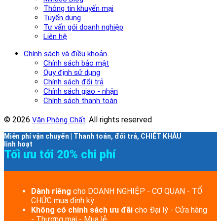
Thông tin khuyến mại
Tuyển dụng
Tư vấn gói doanh nghiệp
Liên hệ
Chính sách và điều khoản
Chính sách bảo mật
Quy định sử dụng
Chính sách đổi trả
Chính sách giao - nhận
Chính sách thanh toán
© 2026
. All rights reserved
Văn Phòng Chất
Miễn phí vận chuyển | Thanh toán, đổi trả, CHIẾT KHẤU
linh hoạt
Tối ưu tới 20% chi phí
Dành riêng
cho DOANH NGHIỆP - CƠ QUAN - TỔ
CHỨC mua định kỳ
Không có chính sách ưu đãi
cho Đại lý - Cửa hàng
- Thương mại - Mua lẻ