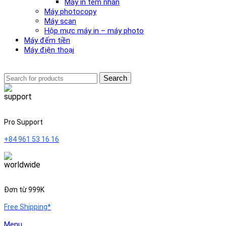
Máy in tem nhãn
Máy photocopy
Máy scan
Hộp mực máy in – máy photo
Máy đếm tiền
Máy điện thoại
Search
Pro Support
+84 961 53 16 16
Đơn từ 999K
Free Shipping*
Menu