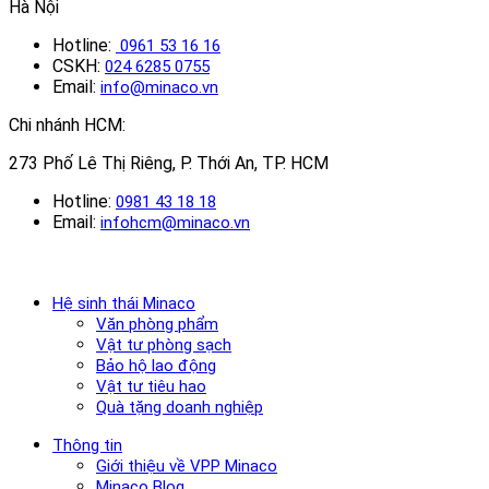
Hà Nội
Hotline:
0961 53 16 16
CSKH:
024 6285 0755
Email:
info@minaco.vn
Chi nhánh HCM:
273 Phố Lê Thị Riêng, P. Thới An, TP. HCM
Hotline:
0981 43 18 18
Email:
infohcm@minaco.vn
Hệ sinh thái Minaco
Văn phòng phẩm
Vật tư phòng sạch
Bảo hộ lao động
Vật tư tiêu hao
Quà tặng doanh nghiệp
Thông tin
Giới thiệu về VPP Minaco
Minaco Blog