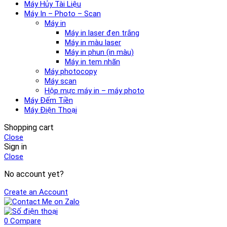
Máy Hủy Tài Liệu
Máy In – Photo – Scan
Máy in
Máy in laser đen trắng
Máy in màu laser
Máy in phun (in màu)
Máy in tem nhãn
Máy photocopy
Máy scan
Hộp mực máy in – máy photo
Máy Đếm Tiền
Máy Điện Thoại
Shopping cart
Close
Sign in
Close
No account yet?
Create an Account
0
Compare