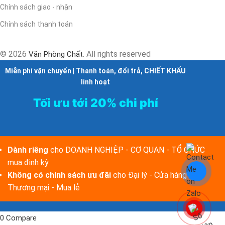
Chính sách giao - nhận
Chính sách thanh toán
© 2026
. All rights reserved
Văn Phòng Chất
Miễn phí vận chuyển | Thanh toán, đổi trả, CHIẾT KHẤU
linh hoạt
Tối ưu tới 20% chi phí
Dành riêng
cho DOANH NGHIỆP - CƠ QUAN - TỔ CHỨC
mua định kỳ
Không có chính sách ưu đãi
cho Đại lý - Cửa hàng -
Thương mại - Mua lẻ
0
Compare